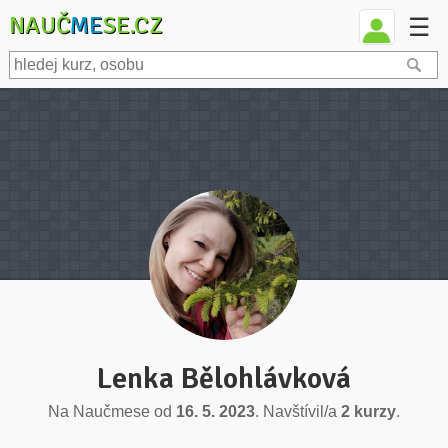
NAUČ
ME
SE.CZ
☰
Lenka Bělohlávková
Na Naučmese od
16. 5. 2023
. Navštívil/a
2 kurzy
.