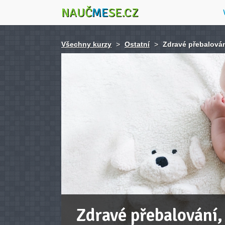
NAUČ
ME
SE.CZ
Všechny kurzy
>
Ostatní
>
Zdravé přebalován
Zdravé přebalování,