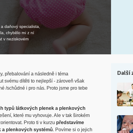
a daňový specialista,
a, chybělo mi z ní
at v neziskovém
Další 
y, přebalování a následně i téma
svému dítěti to nejlepší - zároveň však
né /schůdné i pro nás. Proto jsme pro tebe
 typů látkových plenek a plenkových
řešení, které mu vyhovuje. Ale v tak širokém
rientovat. Proto ti v kurzu
představíme
ek a plenkových systémů
. Povíme si o jejich