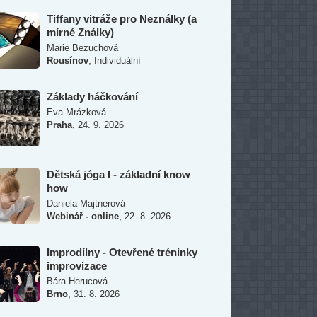
Tiffany vitráže pro Neználky (a
mírné Ználky)
Marie Bezuchová
,
Rousínov
Individuální
Základy háčkování
Eva Mrázková
,
Praha
24. 9. 2026
Dětská jóga I - základní know
how
Daniela Majtnerová
,
Webinář - online
22. 8. 2026
Improdílny - Otevřené tréninky
improvizace
Bára Herucová
,
Brno
31. 8. 2026