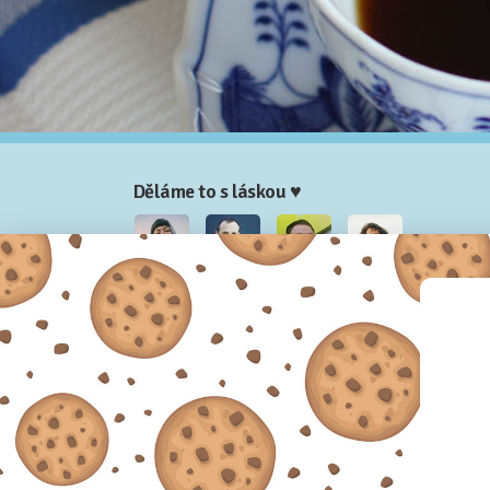
Děláme to s láskou ♥
Nela
Josef
Honza
Adam