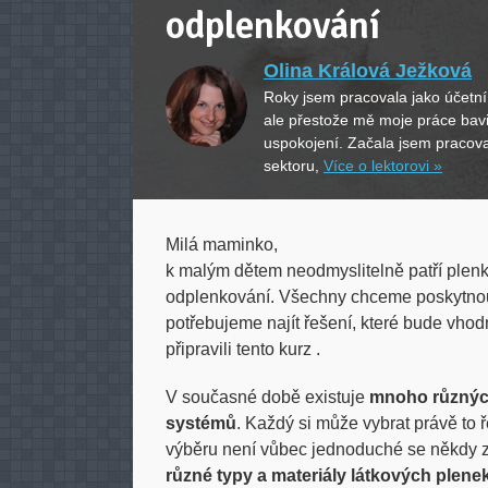
odplenkování
Olina Králová Ježková
Roky jsem pracovala jako účetní 
ale přestože mě moje práce bavil
uspokojení. Začala jsem pracov
sektoru,
Více o lektorovi »
Milá maminko,
k malým dětem neodmyslitelně patří plenk
odplenkování. Všechny chceme poskytnout 
potřebujeme najít řešení, které bude vhod
připravili tento kurz .
V současné době existuje
mnoho různých
systémů
. Každý si může vybrat právě to 
výběru není vůbec jednoduché se někdy zo
různé typy a materiály látkových plen