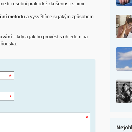
e ti i osobní praktické zkušenosti s nimi.
ční metodu
a vysvětlíme si jakým způsobem
ování
– kdy a jak ho provést s ohledem na
rňouska.
*
*
*
Nejobl