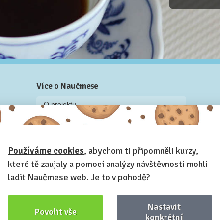
Více o Naučmese
O projektu
Blog: recenze z kurzů, rozhovory a články
Historky z kurzů
Používáme cookies
, abychom ti připomněli kurzy,
Příběh Naučmese
které tě zaujaly a pomocí analýzy návštěvnosti mohli
Naučmese festivaly
ladit Naučmese web. Je to v pohodě?
Náš systém pro vaši firmu
Prostory pro pořádání kurzů
Nastavit
Povolit vše
Kontakt a fakturační údaje
konkrétní