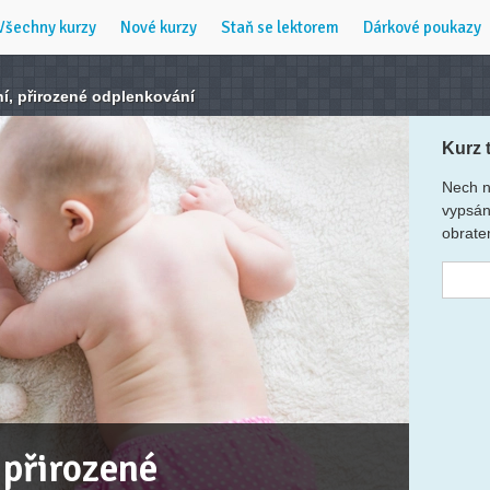
Všechny kurzy
Nové kurzy
Staň se lektorem
Dárkové poukazy
í, přirozené odplenkování
Kurz 
Nech n
vypsán
obrate
 přirozené