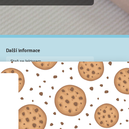
Další informace
Staň se lektorem
Video: Jak připravit kurz na Naučmese
Často kladené dotazy
Dárkové poukazy
Podmínky užívání
Obchodní podmínky
Zásady používání cookie souborů
Pravidla ochrany osobních údajů