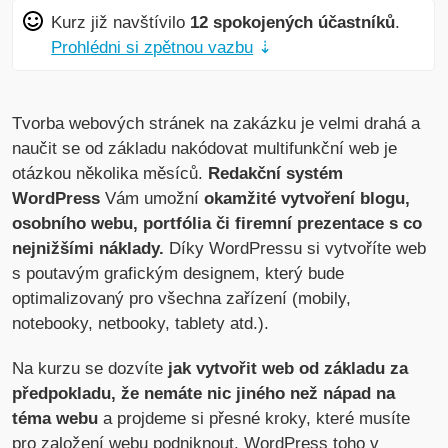
Kurz již navštívilo
12 spokojených účastníků
.
Prohlédni si zpětnou vazbu
⇣
Tvorba webových stránek na zakázku je velmi drahá a
naučit se od základu nakódovat multifunkční web je
otázkou několika měsíců.
Redakční systém
WordPress
Vám umožní
okamžité vytvoření blogu,
osobního webu, portfólia či firemní prezentace s co
nejnižšími náklady.
Díky WordPressu si vytvoříte web
s poutavým grafickým designem, který bude
optimalizovaný pro všechna zařízení (mobily,
notebooky, netbooky, tablety atd.).
Na kurzu se dozvíte
jak vytvořit web od základu za
předpokladu, že nemáte nic jiného než nápad na
téma webu
a projdeme si přesné kroky, které musíte
pro založení webu podniknout. WordPress toho v