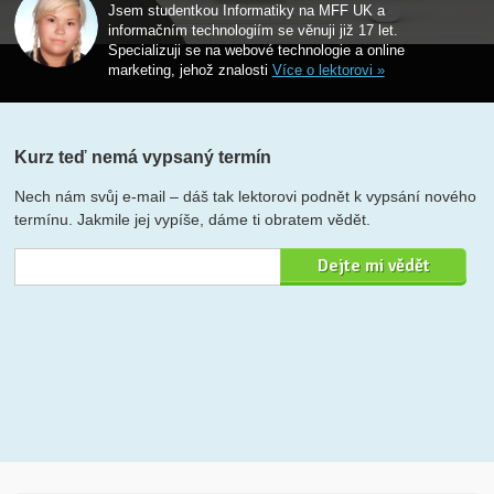
Jsem studentkou Informatiky na MFF UK a
informačním technologiím se věnuji již 17 let.
Specializuji se na webové technologie a online
marketing, jehož znalosti
Více o lektorovi »
Kurz teď nemá vypsaný termín
Nech nám svůj e-mail – dáš tak lektorovi podnět k vypsání nového
termínu. Jakmile jej vypíše, dáme ti obratem vědět.