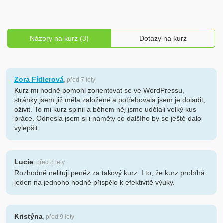
Názory na kurz (3)
Dotazy na kurz
Zora Fídlerová
, před 7 lety
Kurz mi hodně pomohl zorientovat se ve WordPressu,
stránky jsem již měla založené a potřebovala jsem je doladit,
oživit. To mi kurz splnil a během něj jsme udělali velký kus
práce. Odnesla jsem si i náměty co dalšího by se ještě dalo
vylepšit.
Lucie
, před 8 lety
Rozhodně nelituji peněz za takový kurz. I to, že kurz probíhá
jeden na jednoho hodně přispělo k efektivitě výuky.
Kristýna
, před 9 lety