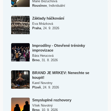
Marie Bezuchová
,
Rousínov
Individuální
Základy háčkování
Eva Mrázková
,
Praha
24. 9. 2026
Improdílny - Otevřené tréninky
improvizace
Bára Herucová
,
Brno
31. 8. 2026
BRAND JE MRKEV: Nenechte se
koupit!
Karel Novotny
,
Plzeň
24. 9. 2026
Smysluplné rozhovory
Vítek Novotný
,
Brno
10. 9. 2026