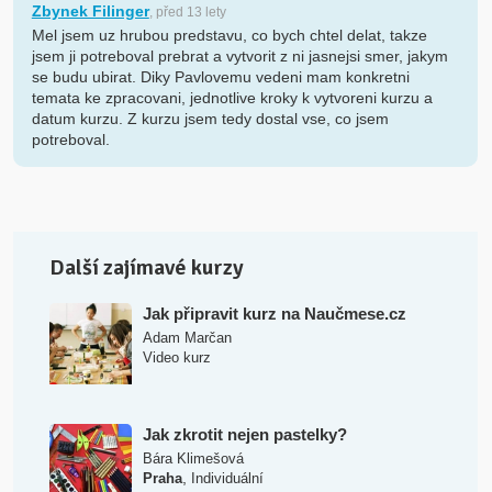
Zbynek Filinger
, před 13 lety
Mel jsem uz hrubou predstavu, co bych chtel delat, takze
jsem ji potreboval prebrat a vytvorit z ni jasnejsi smer, jakym
se budu ubirat. Diky Pavlovemu vedeni mam konkretni
temata ke zpracovani, jednotlive kroky k vytvoreni kurzu a
datum kurzu. Z kurzu jsem tedy dostal vse, co jsem
potreboval.
Další zajímavé kurzy
Jak připravit kurz na Naučmese.cz
Adam Marčan
Video kurz
Jak zkrotit nejen pastelky?
Bára Klimešová
,
Praha
Individuální