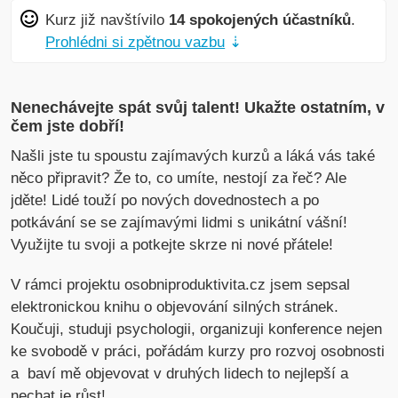
Kurz již navštívilo
14 spokojených účastníků
.
Prohlédni si zpětnou vazbu
⇣
Nenechávejte spát svůj talent! Ukažte ostatním, v
čem jste dobří!
Našli jste tu spoustu zajímavých kurzů a láká vás také
něco připravit? Že to, co umíte, nestojí za řeč? Ale
jděte! Lidé touží po nových dovednostech a po
potkávání se se zajímavými lidmi s unikátní vášní!
Využijte tu svoji a potkejte skrze ni nové přátele!
V rámci projektu osobniproduktivita.cz jsem sepsal
elektronickou knihu o objevování silných stránek.
Koučuji, studuji psychologii, organizuji konference nejen
ke svobodě v práci, pořádám kurzy pro rozvoj osobnosti
a baví mě objevovat v druhých lidech to nejlepší a
nechat je růst!