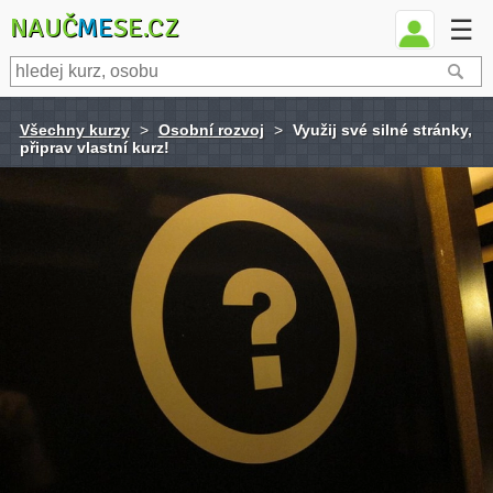
NAUČ
ME
SE.CZ
☰
Všechny kurzy
>
Osobní rozvoj
>
Využij své silné stránky,
připrav vlastní kurz!