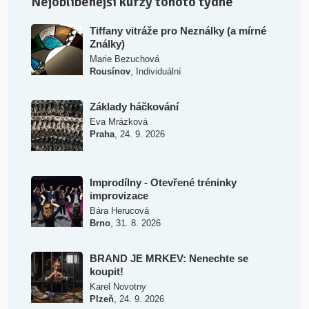
Nejoblíbenější kurzy tohoto týdne
Tiffany vitráže pro Neználky (a mírné
Ználky)
Marie Bezuchová
,
Rousínov
Individuální
Základy háčkování
Eva Mrázková
,
Praha
24. 9. 2026
Improdílny - Otevřené tréninky
improvizace
Bára Herucová
,
Brno
31. 8. 2026
BRAND JE MRKEV: Nenechte se
koupit!
Karel Novotny
,
Plzeň
24. 9. 2026