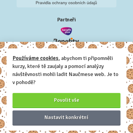
Pravidla ochrany osobních údajů
Partneři
Používáme cookies
, abychom ti připomněli
kurzy, které tě zaujaly a pomocí analýzy
návštěvnosti mohli ladit Naučmese web. Je to
v pohodě?
Povolit vše
Nastavit konkrétní
Naučmese, 2012-2026.
Sdílíme dovednosti, offline i online.