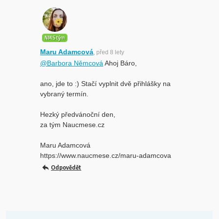
NMS tým
Maru Adamcová
, před 8 lety
@Barbora Němcová
Ahoj Báro,
ano, jde to :) Stačí vyplnit dvě přihlášky na
vybraný termín.
Hezký předvánoční den,
za tým Naucmese.cz
Maru Adamcová
https://www.naucmese.cz/maru-adamcova
Odpovědět