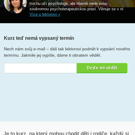
trochu učí psychologii, ale hlavně vede svou
soukromou psychoterapeutickou praxi. Věnuje se v ní
Více o lektorovi »
Kurz teď nemá vypsaný termín
Nech nám svůj e-mail – dáš tak lektorovi podnět k vypsání nového
termínu. Jakmile jej vypíše, dáme ti obratem vědět.
Je to kurz, na který mohou chodit děti i rodiče, každý si