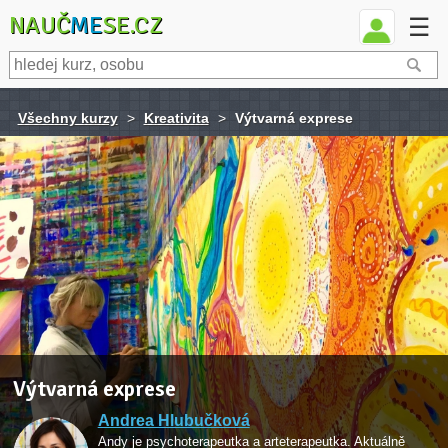
NAUČ
ME
SE.CZ
☰
Všechny kurzy
>
Kreativita
>
Výtvarná exprese
Výtvarná exprese
Andrea Hlubučková
Andy je psychoterapeutka a arteterapeutka. Aktuálně