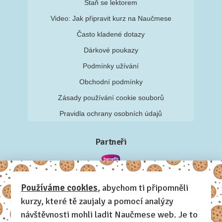
Staň se lektorem
Video: Jak připravit kurz na Naučmese
Často kladené dotazy
Dárkové poukazy
Podmínky užívání
Obchodní podmínky
Zásady používání cookie souborů
Pravidla ochrany osobních údajů
Partneři
Používáme cookies
, abychom ti připomněli
kurzy, které tě zaujaly a pomocí analýzy
návštěvnosti mohli ladit Naučmese web. Je to