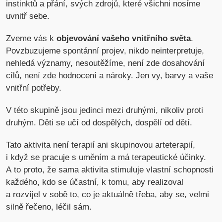
instinktů a přání, svých zdrojů, které všichni nosíme
uvnitř sebe.
Zveme vás k
objevování vašeho vnitřního světa
.
Povzbuzujeme spontánní projev, nikdo neinterpretuje,
nehledá významy, nesoutěžíme, není zde dosahování
cílů, není zde hodnocení a nároky. Jen vy, barvy a vaše
vnitřní potřeby.
V této skupině jsou jedinci mezi druhými, nikoliv proti
druhým. Děti se učí od dospělých, dospělí od dětí.
Tato aktivita není terapií ani skupinovou arteterapií,
i když se pracuje s uměním a má terapeutické účinky.
A to proto, že sama aktivita stimuluje vlastní schopnosti
každého, kdo se účastní, k tomu, aby realizoval
a rozvíjel v sobě to, co je aktuálně třeba, aby se, velmi
silně řečeno, léčil sám.