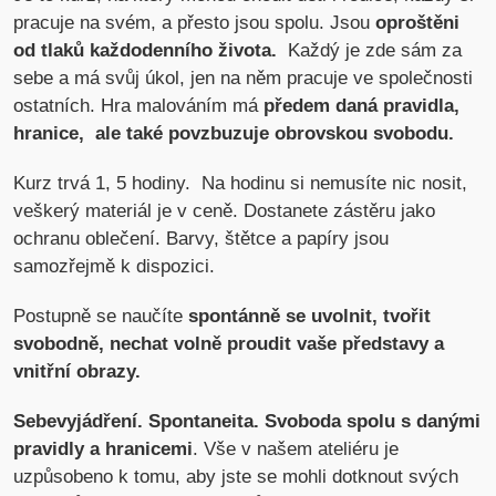
pracuje na svém, a přesto jsou spolu. Jsou
oproštěni
od tlaků každodenního života.
Každý je zde sám za
sebe a má svůj úkol, jen na něm pracuje ve společnosti
ostatních. Hra malováním má
předem daná pravidla,
hranice, ale také povzbuzuje obrovskou svobodu.
Kurz trvá 1, 5 hodiny. Na hodinu si nemusíte nic nosit,
veškerý materiál je v ceně. Dostanete zástěru jako
ochranu oblečení. Barvy, štětce a papíry jsou
samozřejmě k dispozici.
Postupně se naučíte
spontánně se uvolnit, tvořit
svobodně, nechat volně proudit vaše představy a
vnitřní obrazy.
Sebevyjádření. Spontaneita. Svoboda spolu s danými
pravidly a hranicemi
. Vše v našem ateliéru je
uzpůsobeno k tomu, aby jste se mohli dotknout svých