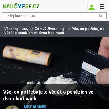
NAUČ
ME
SE.CZ
☰
Všechny kurzy
>
Zdravý životní styl
>
Vše, co potřebujete
vědět o penězích ve dvou hodinách
Vše, co potřebujete vědět o penězích ve
dvou hodinách
Michal Malík