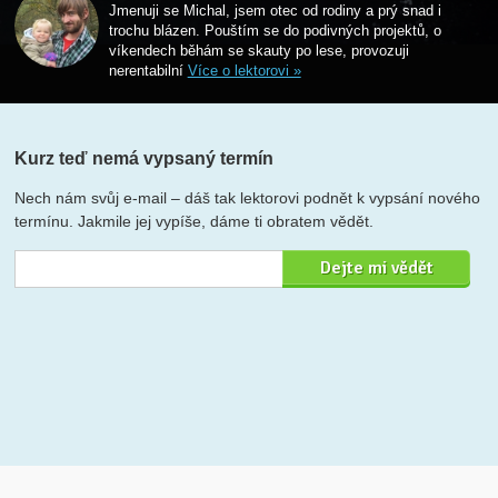
Jmenuji se Michal, jsem otec od rodiny a prý snad i
trochu blázen. Pouštím se do podivných projektů, o
víkendech běhám se skauty po lese, provozuji
nerentabilní
Více o lektorovi »
Kurz teď nemá vypsaný termín
Nech nám svůj e-mail – dáš tak lektorovi podnět k vypsání nového
termínu. Jakmile jej vypíše, dáme ti obratem vědět.