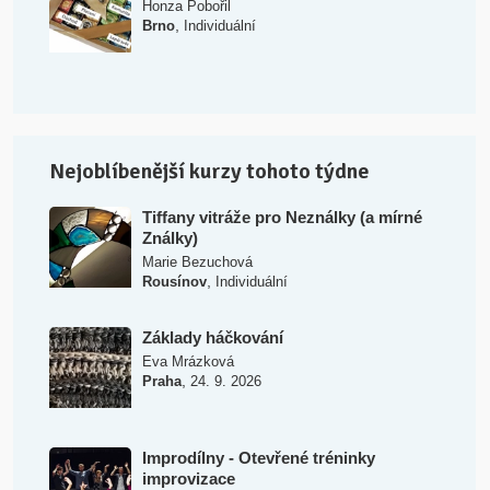
Honza Pobořil
,
Brno
Individuální
Nejoblíbenější kurzy tohoto týdne
Tiffany vitráže pro Neználky (a mírné
Ználky)
Marie Bezuchová
,
Rousínov
Individuální
Základy háčkování
Eva Mrázková
,
Praha
24. 9. 2026
Improdílny - Otevřené tréninky
improvizace