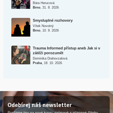
Bára Herucová
,
Brno
31. 8. 2026
Smysluplné rozhovory
Vítek Novotný
,
Brno
10. 9. 2026
Trauma Informed přístup aneb Jak si v
zátěži porozumět
Dominika Drahovzalová
,
Praha
18. 10. 2026
Odebírej náš newsletter
Posíláme tipy na nové kurzy, zajímavé a přínosné články.