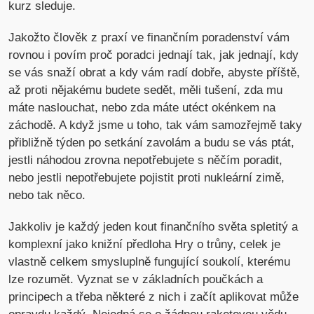
kurz sleduje.
Jakožto člověk z praxí ve finančním poradenství vám
rovnou i povím proč poradci jednají tak, jak jednají, kdy
se vás snaží obrat a kdy vám radí dobře, abyste příště,
až proti nějakému budete sedět, měli tušení, zda mu
máte naslouchat, nebo zda máte utéct okénkem na
záchodě. A když jsme u toho, tak vám samozřejmě taky
přibližně týden po setkání zavolám a budu se vás ptát,
jestli náhodou zrovna nepotřebujete s něčím poradit,
nebo jestli nepotřebujete pojistit proti nukleární zimě,
nebo tak něco.
Jakkoliv je každý jeden kout finančního světa spletitý a
komplexní jako knižní předloha Hry o trůny, celek je
vlastně celkem smysluplně fungující soukolí, kterému
lze rozumět. Vyznat se v základních poučkách a
principech a třeba některé z nich i začít aplikovat může