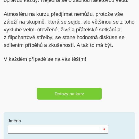
opravdu každý. Nejedná se o žádnou raketovou vědu.
Atmosféru na kurzu předjímat nemůžu, protože vše
záleží na skupině, která se sejde, ale většinou se z toho
vyklube velmi otevřené, živé a přátelské setkání a
z flipchartové střelby, se stane hodnotná diskuse se
sdílením příběhů a zkušeností. A tak to má být.
V každém případě se na vás těším!
Dotazy na kurz
Jméno
*