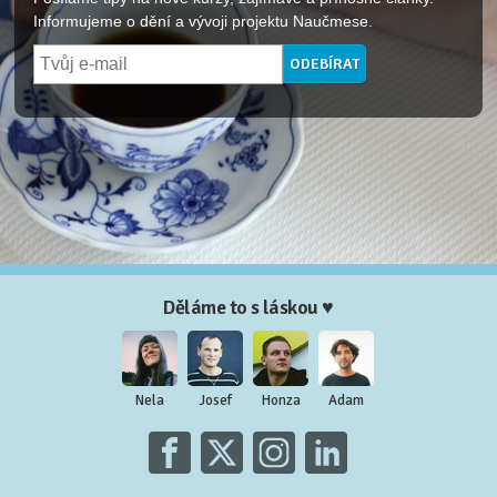
Informujeme o dění a vývoji projektu Naučmese.
Děláme to s láskou ♥
Nela
Josef
Honza
Adam