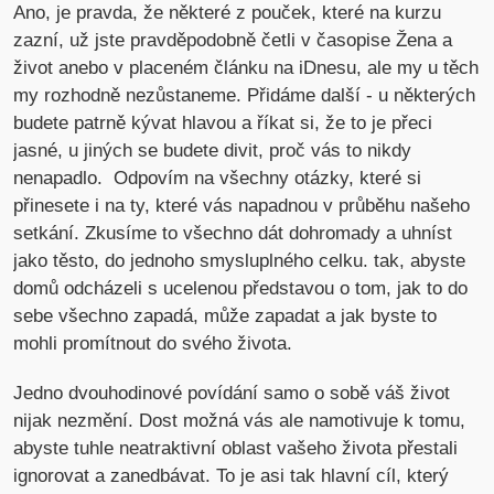
Ano, je pravda, že některé z pouček, které na kurzu
zazní, už jste pravděpodobně četli v časopise Žena a
život anebo v placeném článku na iDnesu, ale my u těch
my rozhodně nezůstaneme. Přidáme další - u některých
budete patrně kývat hlavou a říkat si, že to je přeci
jasné, u jiných se budete divit, proč vás to nikdy
nenapadlo. Odpovím na všechny otázky, které si
přinesete i na ty, které vás napadnou v průběhu našeho
setkání. Zkusíme to všechno dát dohromady a uhníst
jako těsto, do jednoho smysluplného celku. tak, abyste
domů odcházeli s ucelenou představou o tom, jak to do
sebe všechno zapadá, může zapadat a jak byste to
mohli promítnout do svého života.
Jedno dvouhodinové povídání samo o sobě váš život
nijak nezmění. Dost možná vás ale namotivuje k tomu,
abyste tuhle neatraktivní oblast vašeho života přestali
ignorovat a zanedbávat. To je asi tak hlavní cíl, který