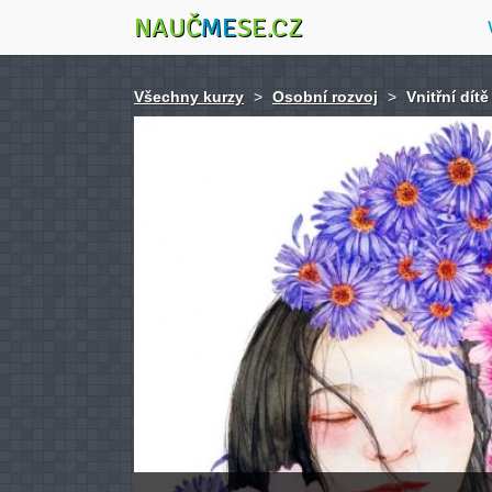
NAUČ
ME
SE.CZ
Všechny kurzy
>
Osobní rozvoj
>
Vnitřní dít