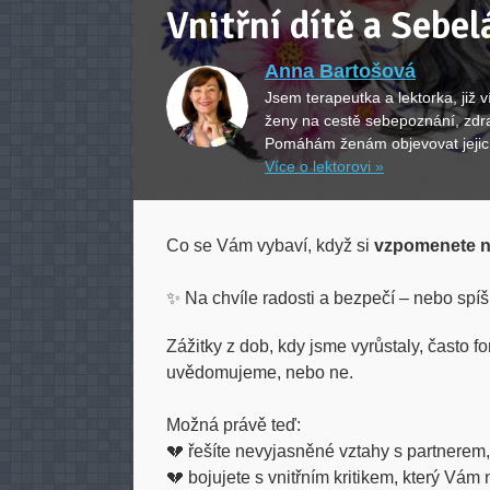
Vnitřní dítě a Sebel
Anna Bartošová
Jsem terapeutka a lektorka, již v
ženy na cestě sebepoznání, zdra
Pomáhám ženám objevovat jejich 
Více o lektorovi »
Co se Vám vybaví, když si
vzpomenete na
✨ Na chvíle radosti a bezpečí – nebo spíš 
Zážitky z dob, kdy jsme vyrůstaly, často fo
uvědomujeme, nebo ne.
Možná právě teď:
💔 řešíte nevyjasněné vztahy s partnerem,
💔 bojujete s vnitřním kritikem, který Vám