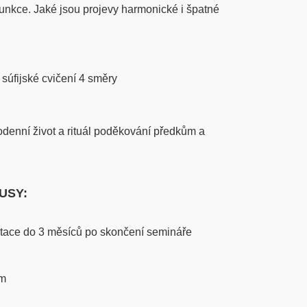
 funkce. Jaké jsou projevy harmonické i špatné
súfijské cvičení 4 směry
odenní život a rituál poděkování předkům a
NUSY:
ace do 3 měsíců po skončení semináře
em