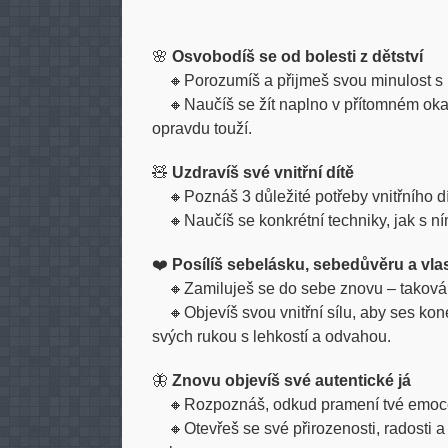
🌸
Osvobodíš se od bolesti z dětství
🔸Porozumíš a přijmeš svou minulost s l
🔸Naučíš se žít naplno v přítomném okamž
opravdu touží.
🧸
Uzdravíš své vnitřní dítě
🔸Poznáš 3 důležité potřeby vnitřního dí
🔸Naučíš se konkrétní techniky, jak s ním 
❤️
Posílíš sebelásku, sebedůvěru a vla
🔸Zamiluješ se do sebe znovu – taková, 
🔸Objevíš svou vnitřní sílu, aby ses kone
svých rukou s lehkostí a odvahou.
🦋
Znovu objevíš své autentické já
🔸Rozpoznáš, odkud pramení tvé emoce, 
🔸Otevřeš se své přirozenosti, radosti 