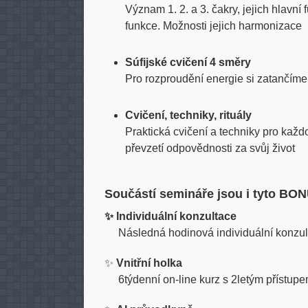
Význam 1. 2. a 3. čakry, jejich hlavní
funkce. Možnosti jejich harmonizace
Súfijské cvičení 4 směry
Pro rozproudění energie si zatančíme 
Cvičení, techniky, rituály
Praktická cvičení a techniky pro každ
převzetí odpovědnosti za svůj život
Součástí semináře jsou i tyto BO
✨ Individuální konzultace
Následná hodinová individuální konzult
✨
Vnitřní holka
6týdenní on-line kurz s 2letým přístup