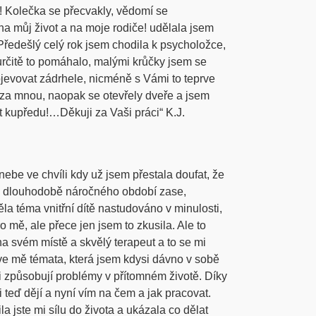
! Kolečka se přecvakly, vědomí se
na můj život a na moje rodiče! udělala jsem
ředešlý celý rok jsem chodila k psycholožce,
určitě to pomáhalo, malými krůčky jsem se
bjevovat zádrhele, nicméně s Vámi to teprve
í za mnou, naopak se otevřely dveře a jsem
jít kupředu!…Děkuji za Vaši práci“ K.J.
nebe ve chvíli kdy už jsem přestala doufat, že
o dlouhodobě náročného období zase,
la téma vnitřní dítě nastudováno v minulosti,
o mě, ale přece jen jsem to zkusila. Ale to
na svém místě a skvělý terapeut a to se mi
ve mě témata, která jsem kdysi dávno v sobě
 způsobují problémy v přítomném životě. Díky
 teď dějí a nyní vím na čem a jak pracovat.
a jste mi sílu do života a ukázala co dělat