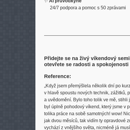
✨
AI průvodkyně
24/7 podpora a pomoc s 50 zprávami
________________________________
Přidejte se na živý víkendový se
otevřete se radosti a spokojenosti
Reference:
„Když jsem přemýšlela několik dní po kurzu
v hlavě spoustu nových technik, zážitků, 
a uvědomění. Bylo toho tolik ve mě, stihli
byl úplně pohodový víkend, který jsme v po
tolika práce na sobě samotných! wow! Ni
jak dvou měsíců, tak vidím ty opravdové 
vychází z vnějšího světa, nicméně já musí