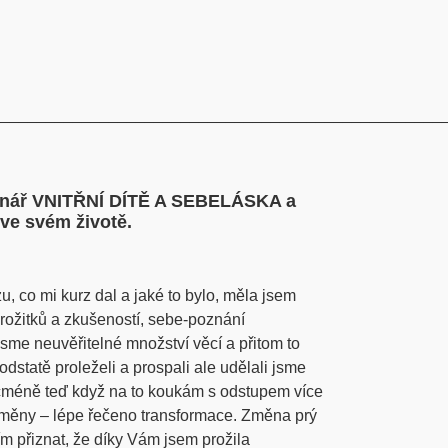
__________________________________________________
minář VNITŘNÍ DÍTĚ A SEBELÁSKA a
 ve svém životě.
, co mi kurz dal a jaké to bylo, měla jsem
prožitků a zkušeností, sebe-poznání
 jsme neuvěřitelné množství věcí a přitom to
dstatě proleželi a prospali ale udělali jsme
cméně teď když na to koukám s odstupem více
změny – lépe řečeno transformace. Změna prý
m přiznat, že díky Vám jsem prožila