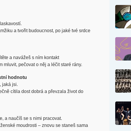
askavostí.
iku a tvořit budoucnost, po jaké tvé srdce
těte a navážeš s ním kontakt
mluvit, pečovat o něj a léčit staré rány.
stní hodnotu
jaká jsi.
čně cítila dost dobrá a převzala život do
a naučíš se s nimi pracovat.
a ženské moudrosti – znovu se staneš sama