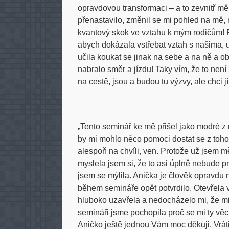
opravdovou transformaci – a to zevnitř mě
přenastavilo, změnil se mi pohled na mě, 
kvantový skok ve vztahu k mým rodičům! P
abych dokázala vstřebat vztah s našima, 
učila koukat se jinak na sebe a na ně a o
nabralo směr a jízdu! Taky vím, že to nen
na cestě, jsou a budou tu výzvy, ale chci 
„Tento seminář ke mě přišel jako modré z 
by mi mohlo něco pomoci dostat se z toh
alespoň na chvíli, ven. Protože už jsem mě
myslela jsem si, že to asi úplně nebude pr
jsem se mýlila. Anička je člověk opravdu 
během semináře opět potvrdilo. Otevřela 
hluboko uzavřela a nedocházelo mi, že mi
semináři jsme pochopila proč se mi ty věci
Aničko ještě jednou Vám moc děkuji. Vrátil