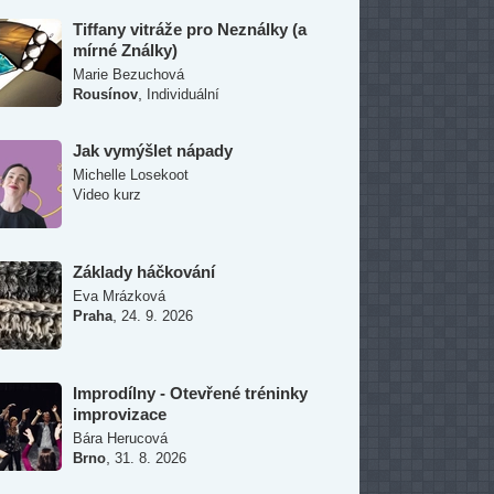
Tiffany vitráže pro Neználky (a
mírné Ználky)
Marie Bezuchová
,
Rousínov
Individuální
Jak vymýšlet nápady
Michelle Losekoot
Video kurz
Základy háčkování
Eva Mrázková
,
Praha
24. 9. 2026
Improdílny - Otevřené tréninky
improvizace
Bára Herucová
,
Brno
31. 8. 2026