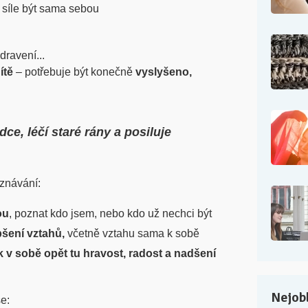
a síle být sama sebou
dravení...
dítě
– potřebuje být konečně
vyslyšeno,
dce, léčí staré rány a posiluje
znávání:
ou
, poznat kdo jsem, nebo kdo už nechci být
pšení vztahů,
včetně vztahu sama k sobě
ak v sobě opět tu hravost, radost a nadšení
Nejobl
e: