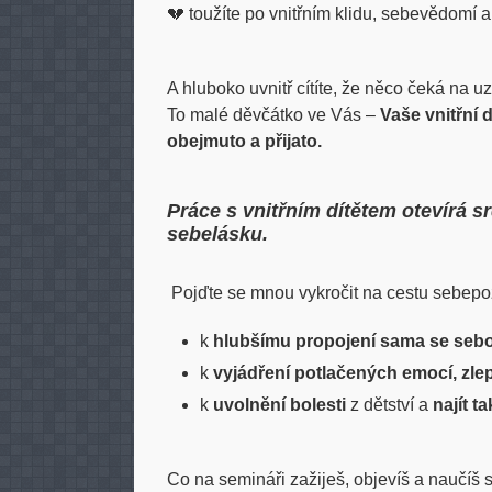
💔 toužíte po vnitřním klidu, sebevědomí 
A hluboko uvnitř cítíte, že něco čeká na uz
To malé děvčátko ve Vás –
Vaše vnitřní 
obejmuto a přijato.
Práce s vnitřním dítětem otevírá sr
sebelásku.
Pojďte se mnou vykročit na cestu sebepo
k
hlubšímu propojení sama se seb
k
vyjádření potlačených emocí, zle
k
uvolnění bolesti
z dětství a
najít t
Co na semináři zažiješ, objevíš a naučíš s