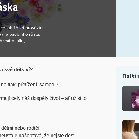
áska
íce jak 15 let provázím
ví a osobního růstu.
vnitřní sílu,
 své dětství?
Další 
na tlak, přetížení, samotu?
rmují celý náš dospělý život – ať už si to
 dětmi nebo rodiči
 neustále našeptává, že nejste dost