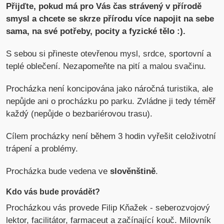
Přijďte, pokud má pro Vás čas strávený v přírodě
smysl a chcete se skrze přírodu více napojit na sebe
sama, na své potřeby, pocity a fyzické tělo :).
S sebou si přineste otevřenou mysl, srdce, sportovní a
teplé oblečení. Nezapomeňte na pití a malou svačinu.
Procházka není koncipována jako náročná turistika, ale
nepůjde ani o procházku po parku. Zvládne ji tedy téměř
každý (nepůjde o bezbariérovou trasu).
Cílem procházky není během 3 hodin vyřešit celoživotní
trápení a problémy.
Procházka bude vedena ve
slověnštině
.
Kdo vás bude provádět?
Procházkou vás provede Filip Kňažek - seberozvojový
lektor, facilitátor, farmaceut a začínající kouč. Milovník