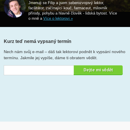
Jmenuji se Filip a jsem seberozvojový lektor,
facilitátor, začínající kouč, farmaceut, milovník
přírody, pohybu a hlavně člověk - lidská bytost. Více
o mně a
Více o lektorovi »
Kurz teď nemá vypsaný termín
Nech nám svůj e-mail – dáš tak lektorovi podnět k vypsání nového
termínu. Jakmile jej vypíše, dáme ti obratem vědět.