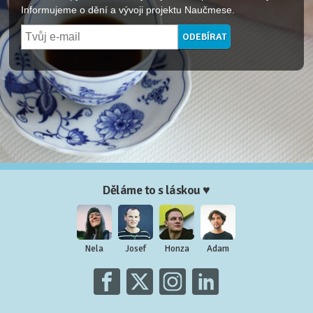
Informujeme o dění a vývoji projektu Naučmese.
Děláme to s láskou ♥
Nela
Josef
Honza
Adam