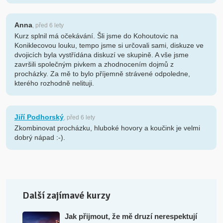
Anna
, před 6 lety
Kurz splnil má očekávání. Šli jsme do Kohoutovic na
Koniklecovou louku, tempo jsme si určovali sami, diskuze ve
dvojicích byla vystřídána diskuzí ve skupině. A vše jsme
završili společným pivkem a zhodnocením dojmů z
procházky. Za mě to bylo příjemně strávené odpoledne,
kterého rozhodně nelituji.
Jiří Podhorský
, před 6 lety
Zkombinovat procházku, hluboké hovory a koučink je velmi
dobrý nápad :-).
Další zajímavé kurzy
Jak přijmout, že mě druzí nerespektují