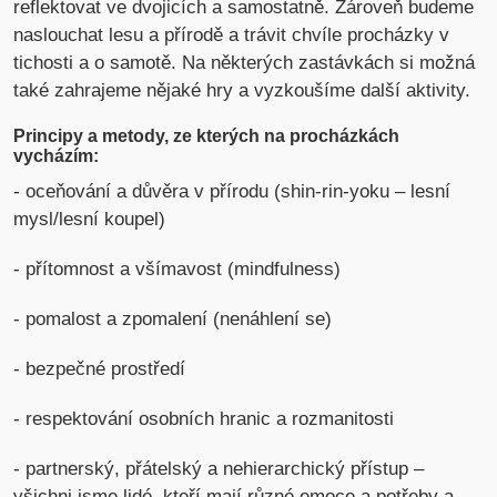
reflektovat ve dvojicích a samostatně. Zároveň budeme
naslouchat lesu a přírodě a trávit chvíle procházky v
tichosti a o samotě. Na některých zastávkách si možná
také zahrajeme nějaké hry a vyzkoušíme další aktivity.
Principy a metody, ze kterých na procházkách
vycházím:
- oceňování a důvěra v přírodu (shin-rin-yoku – lesní
mysl/lesní koupel)
- přítomnost a všímavost (mindfulness)
- pomalost a zpomalení (nenáhlení se)
- bezpečné prostředí
- respektování osobních hranic a rozmanitosti
- partnerský, přátelský a nehierarchický přístup –
všichni jsme lidé, kteří mají různé emoce a potřeby a