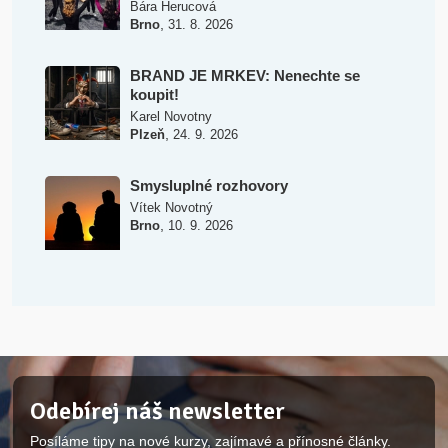
Bára Herucová
,
Brno
31. 8. 2026
BRAND JE MRKEV: Nenechte se
koupit!
Karel Novotny
,
Plzeň
24. 9. 2026
Smysluplné rozhovory
Vítek Novotný
,
Brno
10. 9. 2026
Odebírej náš newsletter
Posíláme tipy na nové kurzy, zajímavé a přínosné články.