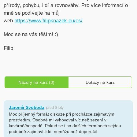
přírody, pohybu, lidí a rovnováhy. Pro více informací o
mně se podívejte na můj
web
https://www.filipknazek.eu/cs/
Moc se na vás těším! :)
Filip
Názory na kurz (3)
Dotazy na kurz
Jaromír Svoboda
, před 6 lety
Moc příjemný formát diskuze při procházce zajímavým
prostředím. Osobně mi vyhovoval víc než sezení v
kavárně/hospodě. Pokud se i na dalších termínech sejdou
podobně zajímaví lidé, nemůžu než doporučit.