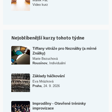
Marek Fáč
Video kurz
Nejoblíbenější kurzy tohoto týdne
Tiffany vitráže pro Neználky (a mírné
Ználky)
Marie Bezuchová
,
Rousínov
Individuální
Základy háčkování
Eva Mrázková
,
Praha
24. 9. 2026
Improdílny - Otevřené tréninky
improvizace