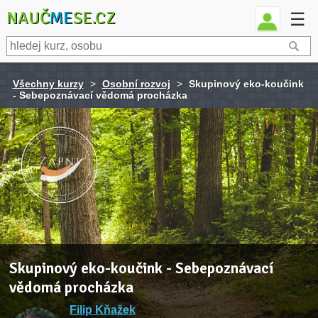
NAUČ
ME
SE.CZ
☰
Všechny kurzy
>
Osobní rozvoj
>
Skupinový eko-koučink
- Sebepoznávací vědomá procházka
Skupinový eko-koučink - Sebepoznávací
vědomá procházka
Filip Kňažek