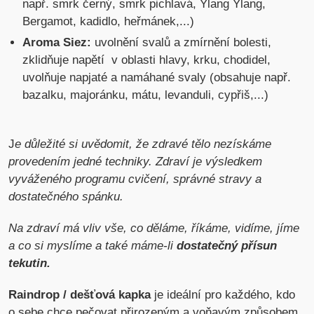
např. smrk černý, smrk pichlavá, Ylang Ylang,
Bergamot, kadidlo, heřmánek,...)
Aroma Siez:
uvolnění svalů a zmírnění bolesti,
zklidňuje napětí v oblasti hlavy, krku, chodidel,
uvolňuje napjaté a namáhané svaly (obsahuje např.
bazalku, majoránku, mátu, levanduli, cypřiš,...)
J
e důležité si uvědomit, že zdravé tělo nezískáme
provedením jedné techniky. Zdraví je výsledkem
vyváženého programu cvičení, správné stravy a
dostatečného spánku.
Na zdraví má vliv vše, co děláme, říkáme, vidíme, jíme
a co si myslíme a také máme-li
dostatečný přísun
tekutin.
Raindrop / dešťová kapka
je ideální pro každého, kdo
o sebe chce pečovat přirozeným a voňavým způsobem.