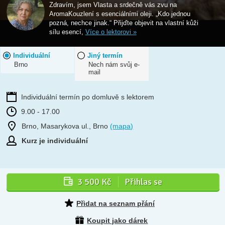
Zdravím, jsem Vlasta a srdečně vás zvu na
AromaKouzlení s esenciálními oleji. „Kdo jednou
pozná, nechce jinak.“ Přijďte objevit na vlastní kůži
sílu esencí,
Více o lektorovi »
Individuální
Jiný termín
Brno
Nech nám svůj e-
mail
Individuální termín po domluvě s lektorem
9.00 - 17.00
Brno, Masarykova ul., Brno
(mapa)
Kurz je individuální
3 500 Kč
Přihlas se
Přidat na seznam přání
Koupit jako dárek