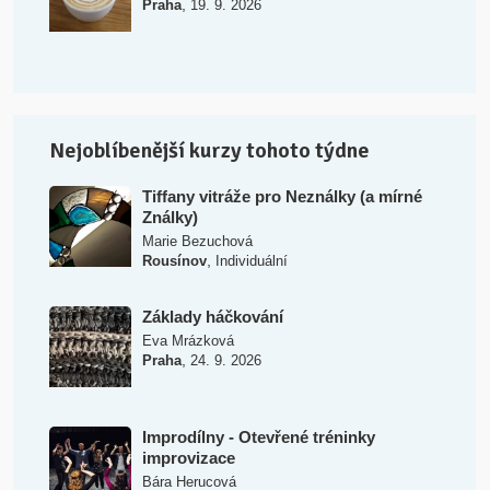
,
Praha
19. 9. 2026
Nejoblíbenější kurzy tohoto týdne
Tiffany vitráže pro Neználky (a mírné
Ználky)
Marie Bezuchová
,
Rousínov
Individuální
Základy háčkování
Eva Mrázková
,
Praha
24. 9. 2026
Improdílny - Otevřené tréninky
improvizace
Bára Herucová