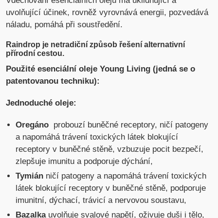
Vdechování esenciálních olejů má uklidňující a
uvolňující účinek, rovněž vyrovnává energii, pozvedává
náladu, pomáhá při soustředění.
Raindrop je netradiční způsob řešení alternativní
přírodní cestou.
Použité esenciální oleje Young Living (jedná se o
patentovanou techniku):
Jednoduché oleje:
Oregáno
probouzí buněčné receptory, ničí patogeny
a napomáhá trávení toxických látek blokující
receptory v buněčné stěně, vzbuzuje pocit bezpečí,
zlepšuje imunitu a podporuje dýchání,
Tymián
ničí patogeny a napomáhá trávení toxických
látek blokující receptory v buněčné stěně, podporuje
imunitní, dýchací, trávicí a nervovou soustavu,
Bazalka
uvolňuje svalové napětí, oživuje duši i tělo,