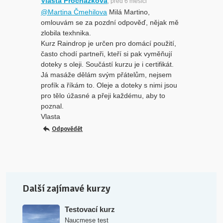
Vlasta Procházková
, před 6 měsíci
@Martina Čmehilova
Milá Martino,
omlouvám se za pozdní odpověď, nějak mě
zlobila texhnika.
Kurz Raindrop je určen pro domácí použití,
často chodí partneři, kteří si pak vyměňují
doteky s oleji. Součástí kurzu je i certifikát.
Já masáže dělám svým přátelům, nejsem
profík a říkám to. Oleje a doteky s nimi jsou
pro tělo úžasné a přeji každému, aby to
poznal.
Vlasta
Odpovědět
Další zajímavé kurzy
Testovací kurz
Naucmese test