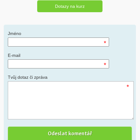
Dotazy na kurz
Jméno
*
E-mail
*
Tvůj dotaz či zpráva
*