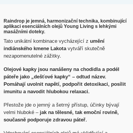
Raindrop je
jemná, harmonizační technika, kombinující
aplikaci
esenciálních olejů Young Living s lehkými
masážními doteky.
Tato unikátní kombinace vycházející z
umění
indiánského kmene Lakota
vytváří skutečně
nezapomenutelné zážitky.
Olejové kapky jsou nanášeny na chodidla a podél
páteře jako „dešťové kapky“ – odtud název.
Pomáhají uvolnit napětí, podpořit detoxikaci, posílit
imunitu a navodit hlubokou relaxaci.
Přestože jde o jemný a šetrný přístup, účinky bývají
velmi hluboké –
jak na tělesné, tak emoční rovině,
současně podporuje zdravou páteř.