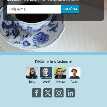
Informujeme o dění a vývoji projektu Naučmese.
Děláme to s láskou ♥
Nela
Josef
Honza
Adam