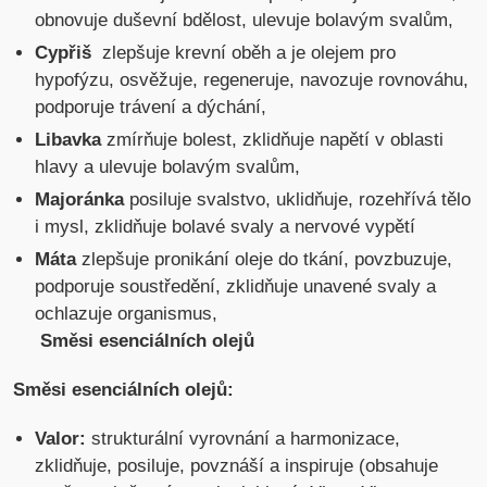
obnovuje duševní bdělost, ulevuje bolavým svalům,
Cypřiš
zlepšuje krevní oběh a je olejem pro
hypofýzu, osvěžuje, regeneruje, navozuje rovnováhu,
podporuje trávení a dýchání,
Libavka
zmírňuje bolest, zklidňuje napětí v oblasti
hlavy a ulevuje bolavým svalům,
Majoránka
posiluje svalstvo, uklidňuje, rozehřívá tělo
i mysl, zklidňuje bolavé svaly a nervové vypětí
Máta
zlepšuje pronikání oleje do tkání, povzbuzuje,
podporuje soustředění, zklidňuje unavené svaly a
ochlazuje organismus,
Směsi esenciálních olejů
Směsi esenciálních olejů:
Valor:
strukturální vyrovnání a harmonizace,
zklidňuje, posiluje, povznáší a inspiruje (obsahuje