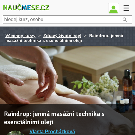
NAUČ
ME
SE.CZ
☰
Všechny kurzy
>
Zdravý životní styl
>
Raindrop: jemná
masážní technika s esenciálními oleji
Raindrop: jemná masážní technika s
esenciálními oleji
Vlasta Procházková