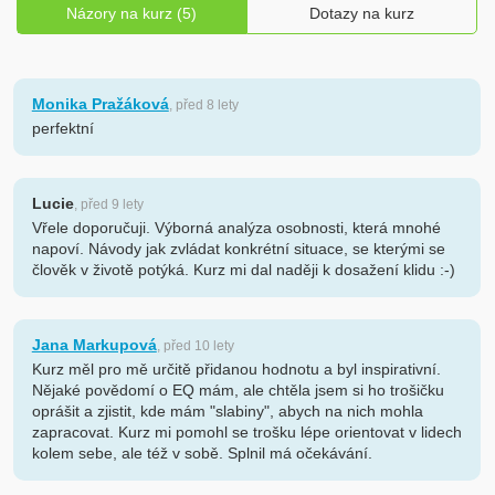
Názory na kurz (5)
Dotazy na kurz
Monika Pražáková
, před 8 lety
perfektní
Lucie
, před 9 lety
Vřele doporučuji. Výborná analýza osobnosti, která mnohé
napoví. Návody jak zvládat konkrétní situace, se kterými se
člověk v životě potýká. Kurz mi dal naději k dosažení klidu :-)
Jana Markupová
, před 10 lety
Kurz měl pro mě určitě přidanou hodnotu a byl inspirativní.
Nějaké povědomí o EQ mám, ale chtěla jsem si ho trošičku
oprášit a zjistit, kde mám "slabiny", abych na nich mohla
zapracovat. Kurz mi pomohl se trošku lépe orientovat v lidech
kolem sebe, ale též v sobě. Splnil má očekávání.