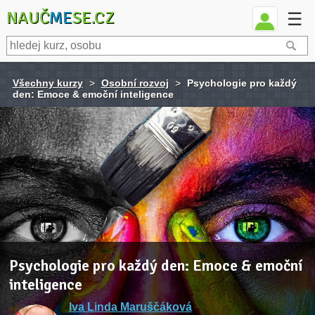
NAUČ
ME
SE.CZ
☰
Všechny kurzy
>
Osobní rozvoj
>
Psychologie pro každý
den: Emoce & emoční inteligence
Psychologie pro každý den: Emoce & emoční
inteligence
Iva Linda Maruščáková