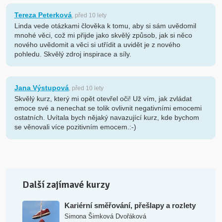
Tereza Peterková
, před 10 lety
Linda vede otázkami člověka k tomu, aby si sám uvědomil
mnohé věci, což mi přijde jako skvělý způsob, jak si něco
nového uvědomit a věci si utřídit a uvidět je z nového
pohledu. Skvělý zdroj inspirace a síly.
Jana Výstupová
, před 10 lety
Skvělý kurz, který mi opět otevřel oči! Už vím, jak zvládat
emoce své a nenechat se tolik ovlivnit negativními emocemi
ostatních. Uvítala bych nějaký navazující kurz, kde bychom
se věnovali více pozitivním emocem.:-)
Další zajímavé kurzy
Kariérní směřování, přešlapy a rozlety
Simona Šimková Dvořáková