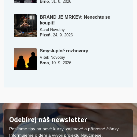
,
Brno
31. 8. 2026
BRAND JE MRKEV: Nenechte se
koupit!
Karel Novotny
,
Plzeň
24. 9. 2026
Smysluplné rozhovory
Vítek Novotný
,
Brno
10. 9. 2026
Odebírej náš newsletter
Posíláme tipy na nové kurzy, zajímavé a přínosné články.
Informujeme o dění a vývoji projektu Naučmese.