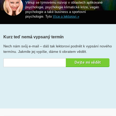
Věnuji se týmovému rozvoji v oblastech aplikované
psychologie, psychologie klimatické krize, vegan
psychologie a také business a sportovní
psychologie. Tyto
Více o lektorovi »
Kurz teď nemá vypsaný termín
Nech nám svůj e-mail – dáš tak lektorovi podnět k vypsání nového
termínu. Jakmile jej vypíše, dáme ti obratem vědět.