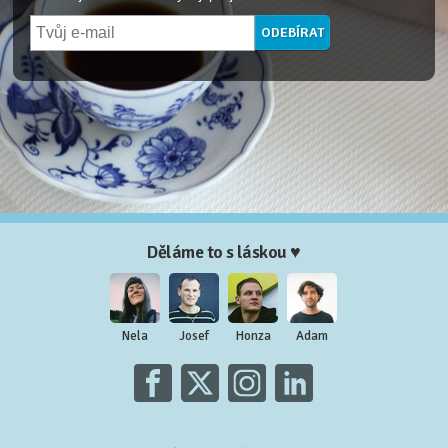
Děláme to s láskou ♥
Nela
Josef
Honza
Adam