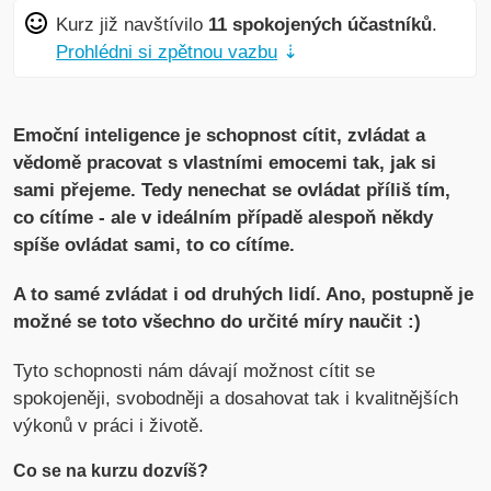
Kurz již navštívilo
11 spokojených účastníků
.
Prohlédni si zpětnou vazbu
⇣
Emoční inteligence je schopnost cítit, zvládat a
vědomě pracovat s vlastními emocemi tak, jak si
sami přejeme. Tedy nenechat se ovládat příliš tím,
co cítíme - ale v ideálním případě alespoň někdy
spíše ovládat sami, to co cítíme.
A to samé zvládat i od druhých lidí. Ano, postupně je
možné se toto všechno do určité míry naučit :)
Tyto schopnosti nám dávají možnost cítit se
spokojeněji, svobodněji a dosahovat tak i kvalitnějších
výkonů v práci i životě.
Co se na kurzu dozvíš?