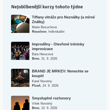
Nejoblíbenější kurzy tohoto týdne
Tiffany vitráže pro Neználky (a mírné
Ználky)
Marie Bezuchová
,
Rousínov
Individuální
Improdílny - Otevřené tréninky
improvizace
Bára Herucová
,
Brno
31. 8. 2026
BRAND JE MRKEV: Nenechte se
koupit!
Karel Novotny
,
Plzeň
24. 9. 2026
Smysluplné rozhovory
Vítek Novotný
,
Brno
10. 9. 2026