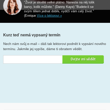
"Život je skvělé velké plátno. Naneste na něj tolik
barvy, kolik můžete." (Danny Kaye) "Budete-li se
svým tělem jednat dobře, vydrží vám celý život."
(Enrique
Více o lektorovi »
Kurz teď nemá vypsaný termín
Nech nám svůj e-mail – dáš tak lektorovi podnět k vypsání nového
termínu. Jakmile jej vypíše, dáme ti obratem vědět.