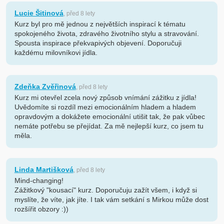
Lucie Šitinová
, před 8 lety
Kurz byl pro mě jednou z největších inspirací k tématu
spokojeného života, zdravého životního stylu a stravování.
Spousta inspirace překvapivých objevení. Doporučuji
každému milovníkovi jídla.
Zdeňka Zvěřinová
, před 8 lety
Kurz mi otevřel zcela nový způsob vnímání zážitku z jídla!
Uvědomíte si rozdíl mezi emocionálním hladem a hladem
opravdovým a dokážete emocionální utišit tak, že pak vůbec
nemáte potřebu se přejídat. Za mě nejlepší kurz, co jsem tu
měla.
Linda Martišková
, před 8 lety
Mind-changing!
Zážitkový "kousací" kurz. Doporučuju zažít všem, i když si
myslíte, že víte, jak jíte. I tak vám setkání s Mirkou může dost
rozšířit obzory :))