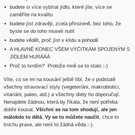
budete si více vybírat jídlo, které jíte, více se
zaměříte na kvalitu
budete jíst zdravěji, zcela přirozeně, bez toho, že
byste se do toho museli nutit
budete vědět, proč jíst v klidu a pohodě
A HLAVNĚ KONEC VŠEM VÝČITKÁM SPOJENÝM S
JÍDLEM HURÁÁÁ
Proč to tvrdím? Protože mně se to stalo :-)
Víte, co se mi na kousání ještě líbí, že v podstatě
všechny stravovací styly (vegeteriáni, makrobiotici,
vitariáni, paleo, atd.) a všechny diety ho doporučují.
Nenajdete žádnou, která by říkala, že není potřeba
dobře kousat.
Všichni se na tom shodují, ale jen
málokdo to dělá.
Vy se to můžete naučit
, chce to
trochu praxe, ale není to žádná věda :-).