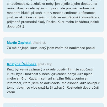
s naučmese.cz a zdaleka nebyl jen o jídle a jeho dopadu na
naše zdraví a celkový životní pocit, ale pro mě osobně měl
mnohem hlubší přesah, a to v mnoha směrech a tématech,
jimiž se aktuálně zabývám. Líbila se mi přátelská atmosféra a
příjmené prostřední školy Pecka. Kurz mohu každému jedině
doporučit :)
Martin Zapletal
, před 9 lety
Za mě nejlepší kurz, který jsem zatím na naučmese potkal.
Kristýna Řečínská
, před 9 lety
Kurz byl velmi zajímavý a skvěle pojatý. Tím, že součástí
kurzu byla i možnost si něco vyzkoušet, nabyl kurz úplně
jiného směru. Radami se nyní snažím řídit a cením si
informací, které jsem se dozvěděla. Mě osobně kurz nakopl k
tomu, abych se více snažila žít zdravě. Rozhodně doporučuji
všem.