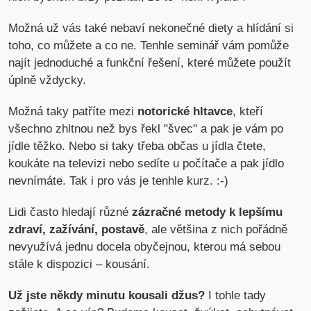
Možná už vás také nebaví nekonečné diety a hlídání si
toho, co můžete a co ne. Tenhle seminář vám pomůže
najít jednoduché a funkční řešení, které můžete použít
úplně vždycky.
Možná taky patříte mezi
notorické hltavce
, kteří
všechno zhltnou než bys řekl "švec" a pak je vám po
jídle těžko. Nebo si taky třeba občas u jídla čtete,
koukáte na televizi nebo sedíte u počítače a pak jídlo
nevnímáte. Tak i pro vás je tenhle kurz. :-)
Lidi často hledají různé
zázračné metody k lepšímu
zdraví, zažívání, postavě
, ale většina z nich pořádně
nevyužívá jednu docela obyčejnou, kterou má sebou
stále k dispozici – kousání.
Už jste někdy minutu kousali džus?
I tohle tady