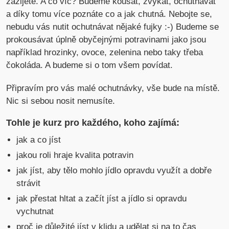
zažijete. A co víc? Budeme kousat, žvýkat, ochutnávat
a díky tomu více poznáte co a jak chutná. Nebojte se,
nebudu vás nutit ochutnávat nějaké fujky :-) Budeme se
prokousávat úplně obyčejnými potravinami jako jsou
například hrozinky, ovoce, zelenina nebo taky třeba
čokoláda. A budeme si o tom všem povídat.
Připravím pro vás malé ochutnávky, vše bude na místě.
Nic si sebou nosit nemusíte.
Tohle je kurz pro každého
, koho zajímá:
jak a co jíst
jakou roli hraje kvalita potravin
jak jíst, aby tělo mohlo jídlo opravdu využít a dobře
strávit
jak přestat hltat a začít jíst a jídlo si opravdu
vychutnat
proč je důležité jíst v klidu a udělat si na to čas