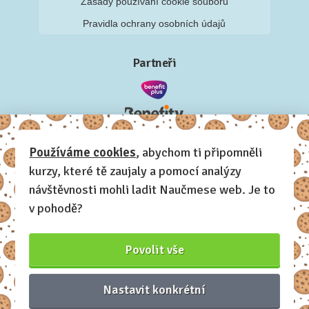
Zásady používání cookie souborů
Pravidla ochrany osobních údajů
Partneři
Používáme cookies
, abychom ti připomněli
kurzy, které tě zaujaly a pomocí analýzy
návštěvnosti mohli ladit Naučmese web. Je to
v pohodě?
Povolit vše
Nastavit konkrétní
Naučmese, 2012-2026.
Sdílíme dovednosti, offline i online.