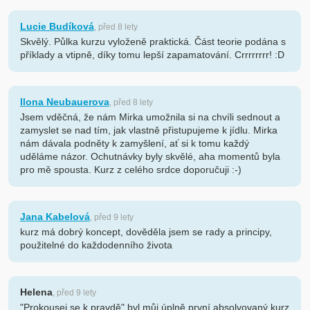
Lucie Budíková
, před 8 lety
Skvělý. Půlka kurzu vyloženě praktická. Část teorie podána s
příklady a vtipně, díky tomu lepší zapamatování. Crrrrrrrr! :D
Ilona Neubauerova
, před 8 lety
Jsem vděčná, že nám Mirka umožnila si na chvíli sednout a
zamyslet se nad tím, jak vlastně přistupujeme k jídlu. Mirka
nám dávala podněty k zamyšlení, ať si k tomu každý
uděláme názor. Ochutnávky byly skvělé, aha momentů byla
pro mě spousta. Kurz z celého srdce doporučuji :-)
Jana Kabelová
, před 9 lety
kurz má dobrý koncept, dověděla jsem se rady a principy,
použitelné do každodenního života
Helena
, před 9 lety
"Prokousej se k pravdě" byl můj úplně první absolvovaný kurz