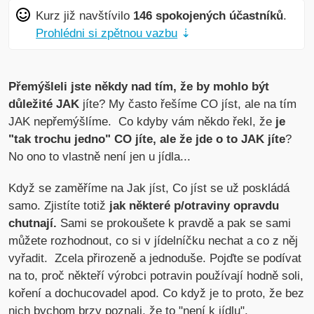
Kurz již navštívilo
146 spokojených účastníků
.
Prohlédni si zpětnou vazbu
⇣
Přemýšleli jste někdy nad tím, že by mohlo být
důležité JAK
jíte? My často řešíme CO jíst, ale na tím
JAK nepřemýšlíme. Co kdyby vám někdo řekl, že
je
"tak trochu jedno" CO jíte, ale že jde o to JAK jíte
?
No ono to vlastně není jen u jídla...
Když se zaměříme na Jak jíst, Co jíst se už poskládá
samo. Zjistíte totiž
jak některé p/otraviny opravdu
chutnají.
Sami se prokoušete k pravdě a pak se sami
můžete rozhodnout, co si v jídelníčku nechat a co z něj
vyřadit. Zcela přirozeně a jednoduše. Pojďte se podívat
na to, proč někteří výrobci potravin používají hodně soli,
koření a dochucovadel apod. Co když je to proto, že bez
nich bychom brzy poznali, že to "není k jídlu".