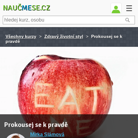
NAUČ
ME
SE.CZ
☰
Všechny kurzy
>
Zdravý životní styl
>
Prokousej se k
pravdě
Prokousej se k pravdě
Mirka Slámová