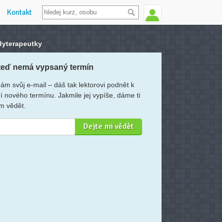
Kontakt
dyterapeutky
teď nemá vypsaný termín
ám svůj e-mail – dáš tak lektorovi podnět k
í nového termínu. Jakmile jej vypíše, dáme ti
m vědět.