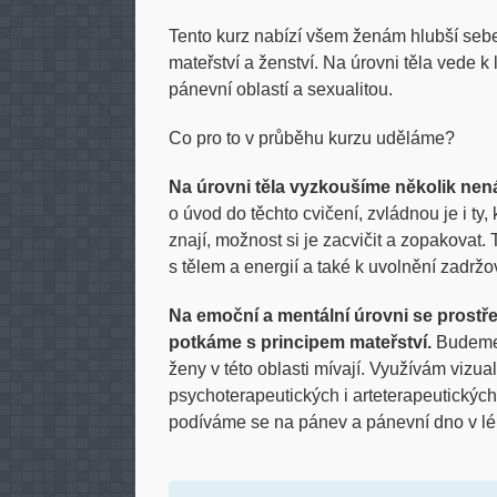
Tento kurz nabízí všem ženám hlubší sebe
mateřství a ženství. Na úrovni těla vede 
pánevní oblastí a sexualitou.
Co pro to v průběhu kurzu uděláme?
Na úrovni těla vyzkoušíme několik nen
o úvod do těchto cvičení, zvládnou je i ty, 
znají, možnost si je zacvičit a zopakovat
s tělem a energií a také k uvolnění zadrž
Na emoční a mentální úrovni se prostře
potkáme s principem mateřství.
Budeme 
ženy v této oblasti mívají. Využívám vizu
psychoterapeutických i arteterapeutických
podíváme se na pánev a pánevní dno v lé