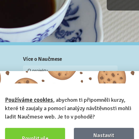
Více o Naučmese
O projektu
Blog: recenze z kurzů, rozhovory a články
Historky z kurzů
Používáme cookies
, abychom ti připomněli kurzy,
Příběh Naučmese
které tě zaujaly a pomocí analýzy návštěvnosti mohli
Naučmese festivaly
ladit Naučmese web. Je to v pohodě?
Náš systém pro vaši firmu
Prostory pro pořádání kurzů
Nastavit
Povolit vše