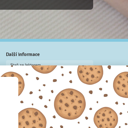
Další informace
Staň se lektorem
Video: Jak připravit kurz na Naučmese
Často kladené dotazy
Dárkové poukazy
Podmínky užívání
Obchodní podmínky
Zásady používání cookie souborů