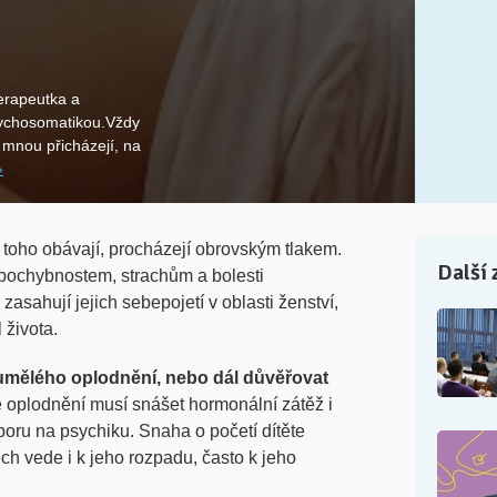
erapeutka a
ychosomatikou.Vždy
a mnou přicházejí, na
»
 toho obávají, procházejí obrovským tlakem.
Další 
 pochybnostem, strachům a bolesti
zasahují jejich sebepojetí v oblasti ženství,
 života.
umělého oplodnění, nebo dál důvěřovat
 oplodnění musí snášet hormonální zátěž i
poru na psychiku. Snaha o početí dítěte
ech vede i k jeho rozpadu, často k jeho