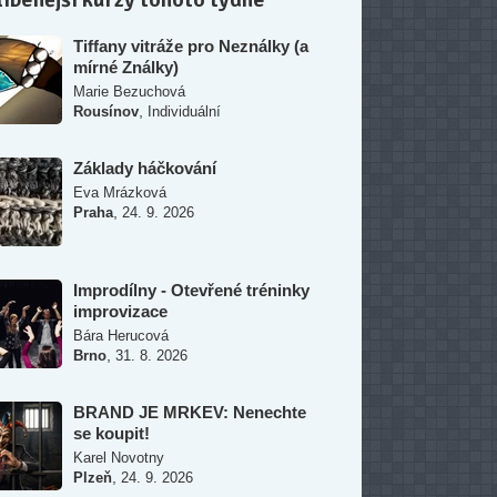
Tiffany vitráže pro Neználky (a
mírné Ználky)
Marie Bezuchová
,
Rousínov
Individuální
Základy háčkování
Eva Mrázková
,
Praha
24. 9. 2026
Improdílny - Otevřené tréninky
improvizace
Bára Herucová
,
Brno
31. 8. 2026
BRAND JE MRKEV: Nenechte
se koupit!
Karel Novotny
,
Plzeň
24. 9. 2026