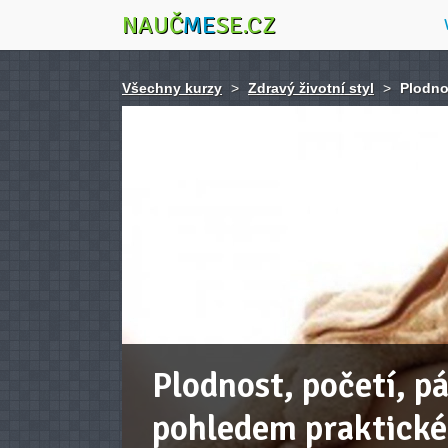
NAUČ
ME
SE.CZ
Všechny kurzy
>
Zdravý životní styl
>
Plodno
Plodnost, početí, p
pohledem praktické