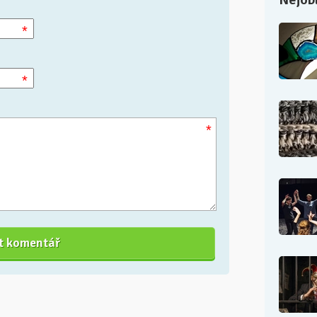
*
*
*