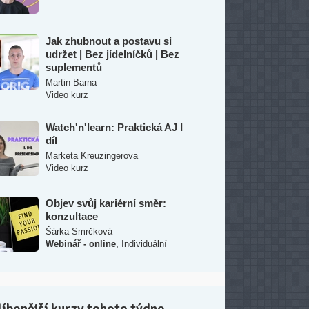
Jak zhubnout a postavu si
udržet | Bez jídelníčků | Bez
suplementů
Martin Barna
Video kurz
Watch'n'learn: Praktická AJ I
díl
Marketa Kreuzingerova
Video kurz
Objev svůj kariérní směr:
konzultace
Šárka Smrčková
,
Webinář - online
Individuální
íbenější kurzy tohoto týdne