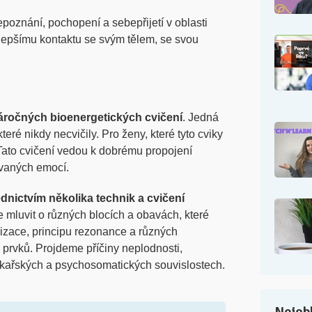
poznání, pochopení a sebepřijetí v oblasti
k lepšímu kontaktu se svým tělem, se svou
áročných bioenergetických cvičení
. Jedná
které nikdy necvičily. Pro ženy, které tyto cviky
. Tato cvičení vedou k dobrému propojení
ovaných emocí.
dnictvím několika technik a cvičení
mluvit o různých blocích a obavách, které
alizace, principu rezonance a různých
 prvků. Projdeme příčiny neplodnosti,
kařských a psychosomatických souvislostech.
Nejobl