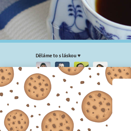
Děláme to s láskou ♥
Nela
Josef
Honza
Adam