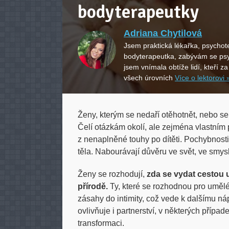
bodyterapeutky
Adriana Chytilová
Jsem praktická lékařka, psychot
bodyterapeutka, zabývám se ps
jsem vnímala obtíže lidí, kteří z
všech úrovních
Více o lektorovi 
Ženy, kterým se nedaří otěhotnět, nebo se
Čelí otázkám okolí, ale zejména vlastním
z nenaplněné touhy po dítěti. Pochybnosti 
těla. Nabourávají důvěru ve svět, ve smysl
Ženy se rozhodují,
zda se vydat cestou 
přírodě.
Ty, které se rozhodnou pro umělé
zásahy do intimity, což vede k dalšímu ná
ovlivňuje i partnerství, v některých případ
transformaci.