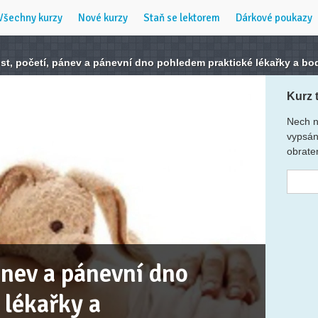
Všechny kurzy
Nové kurzy
Staň se lektorem
Dárkové poukazy
st, početí, pánev a pánevní dno pohledem praktické lékařky a bo
Kurz 
Nech n
vypsán
obrate
ánev a pánevní dno
 lékařky a