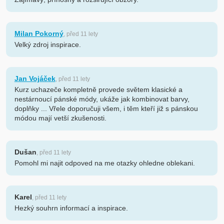
Milan Pokorný
, před 11 lety
Velký zdroj inspirace.
Jan Vojáček
, před 11 lety
Kurz uchazeče kompletně provede světem klasické a
nestárnoucí pánské módy, ukáže jak kombinovat barvy,
doplňky ... Vřele doporučuji všem, i těm kteří již s pánskou
módou mají vetší zkušenosti.
Dušan
, před 11 lety
Pomohl mi najit odpoved na me otazky ohledne oblekani.
Karel
, před 11 lety
Hezký souhrn informací a inspirace.