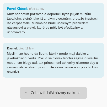
Pavel Klásek
, před 11 lety
Kurz hodnotím pozitivně a doporučil bych jej jak mužům
tápajícím, stejně jako již znalým elegánům, protože inspiraci
lze čerpat stále. Minimálně bude uceleným přehledem
názvosloví a prvků, které by měly být předávány a
uchovávány.
Daniel
, před 11 lety
Myslim, ze hodne da lidem, kteri k mode maji daleko z
jakehokoliv duvodu. Pokud se clovek trochu zajima o kvalitni
modu, cte blogy atd. tak prinos neni tak velky nicmene tipy a
zkusenosti ostatnich jsou urcite velmi cenne a stoji za to kurz
navstivit.
Zobrazit další názory na kurz