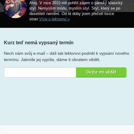
Ahoj, V roce 2010 mě pohltil zájem o pánský klasický
styl. Nemyslím módu, myslím styl. Styl, který se po
desetiletí nemění. Od té doby jsem přečetl tisíce
stran
Více o lektorovi »
Kurz teď nemá vypsaný termín
Nech nám svůj e-mail – dáš tak lektorovi podnět k vypsání nového
termínu. Jakmile jej vypíše, dáme ti obratem vědět.