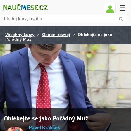
NAUČ
ME
SE.CZ
☰
Všechny kurzy
>
Osobní rozvoj
>
Oblékejte se jako
Pořádný Muž
Oblékejte se jako Pořádný Muž
Pavel Králíček