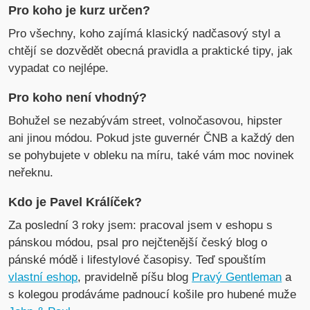
Pro koho je kurz určen?
Pro všechny, koho zajímá klasický nadčasový styl a
chtějí se dozvědět obecná pravidla a praktické tipy, jak
vypadat co nejlépe.
Pro koho není vhodný?
Bohužel se nezabývám street, volnočasovou, hipster
ani jinou módou. Pokud jste guvernér ČNB a každý den
se pohybujete v obleku na míru, také vám moc novinek
neřeknu.
Kdo je Pavel Králíček?
Za poslední 3 roky jsem: pracoval jsem v eshopu s
pánskou módou, psal pro nejčtenější český blog o
pánské módě i lifestylové časopisy. Teď spouštím
vlastní eshop
, pravidelně píšu blog
Pravý Gentleman
a
s kolegou prodáváme padnoucí košile pro hubené muže