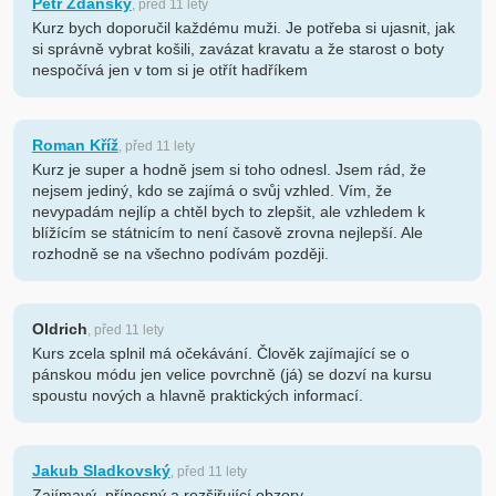
Petr Zdansky
, před 11 lety
Kurz bych doporučil každému muži. Je potřeba si ujasnit, jak
si správně vybrat košili, zavázat kravatu a že starost o boty
nespočívá jen v tom si je otřít hadříkem
Roman Kříž
, před 11 lety
Kurz je super a hodně jsem si toho odnesl. Jsem rád, že
nejsem jediný, kdo se zajímá o svůj vzhled. Vím, že
nevypadám nejlíp a chtěl bych to zlepšit, ale vzhledem k
blížícím se státnicím to není časově zrovna nejlepší. Ale
rozhodně se na všechno podívám později.
Oldrich
, před 11 lety
Kurs zcela splnil má očekávání. Člověk zajímající se o
pánskou módu jen velice povrchně (já) se dozví na kursu
spoustu nových a hlavně praktických informací.
Jakub Sladkovský
, před 11 lety
Zajímavý, přínosný a rozšiřující obzory.