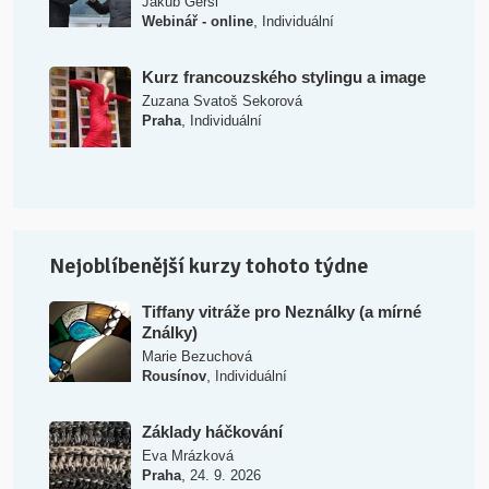
Jakub Geršl
,
Webinář - online
Individuální
Kurz francouzského stylingu a image
Zuzana Svatoš Sekorová
,
Praha
Individuální
Nejoblíbenější kurzy tohoto týdne
Tiffany vitráže pro Neználky (a mírné
Ználky)
Marie Bezuchová
,
Rousínov
Individuální
Základy háčkování
Eva Mrázková
,
Praha
24. 9. 2026