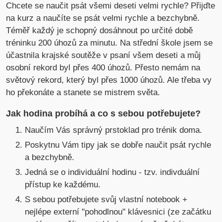
Chcete se naučit psát všemi deseti velmi rychle? Přijďte
na kurz a naučíte se psát velmi rychle a bezchybně.
Téměř každý je schopný dosáhnout po určité době
tréninku 200 úhozů za minutu. Na střední škole jsem se
účastnila krajské soutěže v psaní všem deseti a můj
osobní rekord byl přes 400 úhozů. Přesto nemám na
světový rekord, který byl přes 1000 úhozů. Ale třeba vy
ho překonáte a stanete se mistrem světa.
Jak hodina probíhá a co s sebou potřebujete?
Naučím Vás správný prstoklad pro trénik doma.
Poskytnu Vám tipy jak se dobře naučit psát rychle
a bezchybně.
Jedná se o individuální hodinu - tzv. indivduální
přístup ke každému.
S sebou potřebujete svůj vlastní notebook +
nejlépe externí "pohodlnou" klávesnici (ze začátku