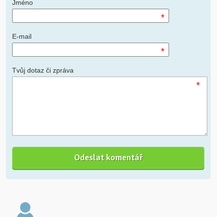
Jméno
*
E-mail
*
Tvůj dotaz či zpráva
*