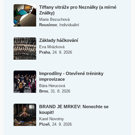
Tiffany vitráže pro Neználky (a mírné
Ználky)
Marie Bezuchová
,
Rousínov
Individuální
Základy háčkování
Eva Mrázková
,
Praha
24. 9. 2026
Improdílny - Otevřené tréninky
improvizace
Bára Herucová
,
Brno
31. 8. 2026
BRAND JE MRKEV: Nenechte se
koupit!
Karel Novotny
,
Plzeň
24. 9. 2026