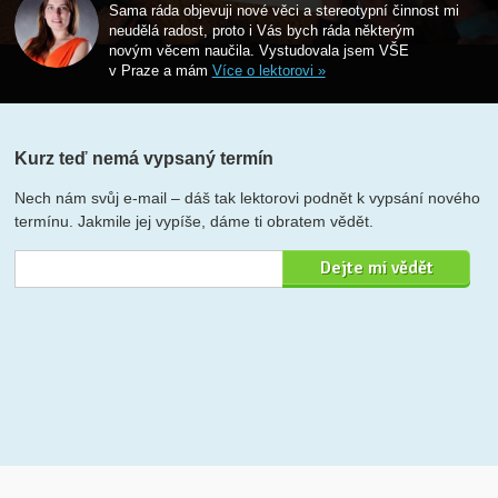
Sama ráda objevuji nové věci a stereotypní činnost mi
neudělá radost, proto i Vás bych ráda některým
novým věcem naučila. Vystudovala jsem VŠE
v Praze a mám
Více o lektorovi »
Kurz teď nemá vypsaný termín
Nech nám svůj e-mail – dáš tak lektorovi podnět k vypsání nového
termínu. Jakmile jej vypíše, dáme ti obratem vědět.