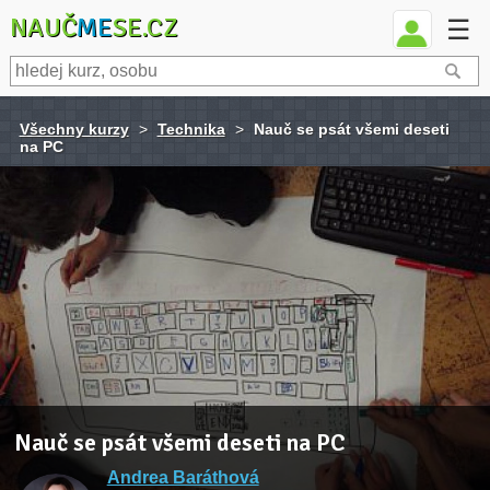
NAUČ
ME
SE.CZ
☰
Všechny kurzy
>
Technika
>
Nauč se psát všemi deseti
na PC
Nauč se psát všemi deseti na PC
Andrea Baráthová