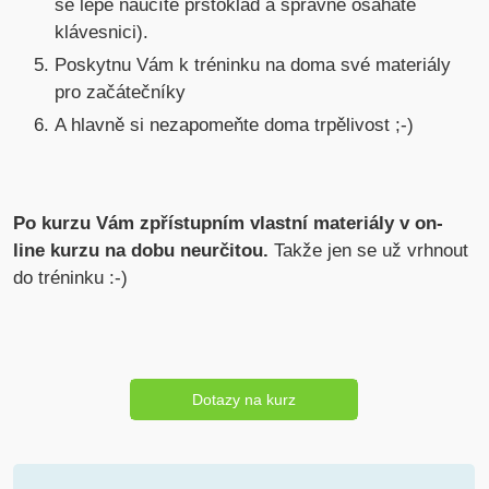
se lépe naučíte prstoklad a správně ošaháte
klávesnici).
Poskytnu Vám k tréninku na doma své materiály
pro začátečníky
A hlavně si nezapomeňte doma trpělivost ;-)
Po kurzu Vám zpřístupním vlastní materiály v on-
line kurzu na dobu neurčitou.
Takže jen se už vrhnout
do tréninku :-)
Dotazy na kurz