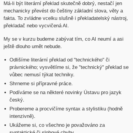
Má-li být literární překlad skutečně dobrý, nestačí jen
mechanicky převést do češtiny základní slova, věty a
fakta. To zvládne vcelku slušně i překladatelský nástroj,
překladač nebo vycvičená AI.
My se v kurzu budeme zabývat tím, co AI neumí a asi
ještě dlouho umět nebude.
Odlišíme literární překlad od "technického" či
právnického; vysvětlíme si, že "technický" překlad se
vůbec nemusí týkat techniky.
Shrneme si přípravné práce.
Podíváme se na některé novinky Ústavu pro jazyk
český.
Probereme a procvičíme syntax a stylistiku (hodně
intenzivně).
Ukážeme si, co všechno je považováno za
syntaktické či slohové chyby.