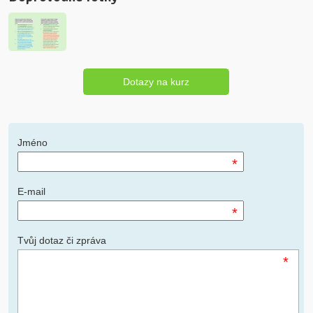
Dotazy na kurz
Jméno
*
E-mail
*
Tvůj dotaz či zpráva
*