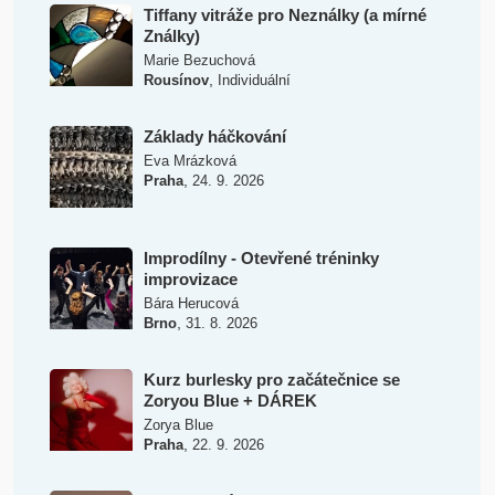
Tiffany vitráže pro Neználky (a mírné
Ználky)
Marie Bezuchová
,
Rousínov
Individuální
Základy háčkování
Eva Mrázková
,
Praha
24. 9. 2026
Improdílny - Otevřené tréninky
improvizace
Bára Herucová
,
Brno
31. 8. 2026
Kurz burlesky pro začátečnice se
Zoryou Blue + DÁREK
Zorya Blue
,
Praha
22. 9. 2026