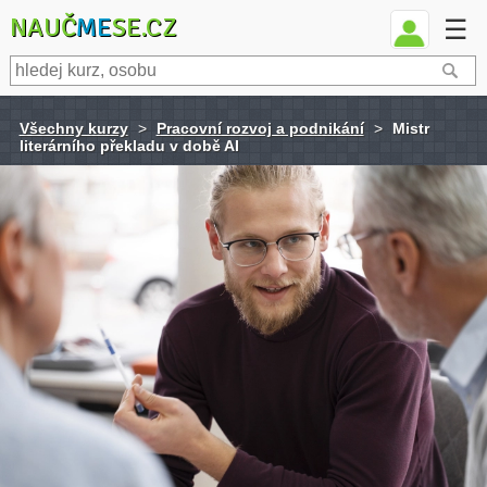
NAUČ
ME
SE.CZ
☰
Všechny kurzy
>
Pracovní rozvoj a podnikání
>
Mistr
literárního překladu v době AI