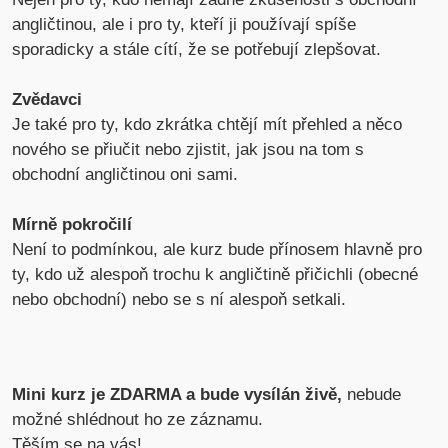
angličtinou, ale i pro ty, kteří ji používají spíše
sporadicky a stále cítí, že se potřebují zlepšovat.
Zvědavci
Je také pro ty, kdo zkrátka chtějí mít přehled a něco
nového se přiučit nebo zjistit, jak jsou na tom s
obchodní angličtinou oni sami.
Mírně pokročilí
Není to podmínkou, ale kurz bude přínosem hlavně pro
ty, kdo už alespoň trochu k angličtině přičichli (obecné
nebo obchodní) nebo se s ní alespoň setkali.
Mini kurz je ZDARMA a bude vysílán živě,
nebude
možné shlédnout ho ze záznamu.
Těším se na vás!