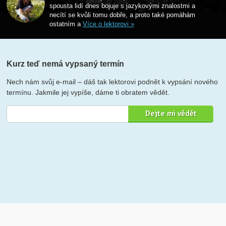
spousta lidí dnes bojuje s jazykovými znalostmi a
necítí se kvůli tomu dobře, a proto také pomáhám
ostatním a
Více o lektorovi »
Kurz teď nemá vypsaný termín
Nech nám svůj e-mail – dáš tak lektorovi podnět k vypsání nového
termínu. Jakmile jej vypíše, dáme ti obratem vědět.