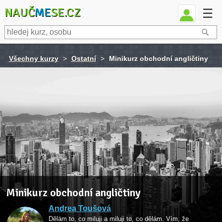
NAUČ
ME
SE.CZ
☰
Všechny kurzy
>
Ostatní
>
Minikurz obchodní angličtiny
Minikurz obchodní angličtiny
Andrea Toušová
Dělám to, co miluji a miluji to, co dělám. Vím, že