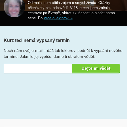
Od mala jsem cítila zájem o smysl života. Otázky
přicházely bez odpovědí. V 18 letech jsem začala
cestovat po Evropě, sbírat zkušenosti a hledat sama
sebe. Po
Více o lektorovi »
Kurz teď nemá vypsaný termín
Nech nám svůj e-mail – dáš tak lektorovi podnět k vypsání nového
termínu. Jakmile jej vypíše, dáme ti obratem vědět.