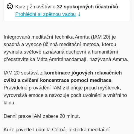
Kurz již navštívilo
32 spokojených účastníků
.
Prohlédni si zpětnou vazbu
⇣
Integrovaná meditační technika Amrita (IAM 20) je
snadná a vysoce účinná meditační metoda, kterou
vyvinula světově uznávaná duchovní a humanitární
představitelka Máta Amritánandamají, nazývaná Amma.
IAM 20 sestává z
kombinace jógových relaxačních
cviků a cvičení koncentrace pomocí meditace
.
Pravidelné provádění IAM zklidňuje proud myšlenek,
vyrovnává emoce a navozuje pocit uvolnění a vnitřního
klidu.
Denní praxe IAM zabere 20 minut.
Kurz povede Ludmila Černá, lektorka meditační