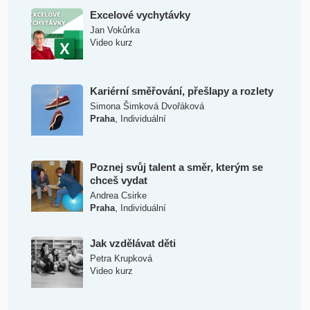
Excelové vychytávky
Jan Vokůrka
Video kurz
Kariérní směřování, přešlapy a rozlety
Simona Šimková Dvořáková
,
Praha
Individuální
Poznej svůj talent a směr, kterým se
chceš vydat
Andrea Csirke
,
Praha
Individuální
Jak vzdělávat děti
Petra Krupková
Video kurz