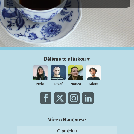
Děláme to s láskou ♥
Nela
Josef
Honza
Adam
Více o Naučmese
O projektu