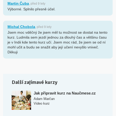
Martin Čuba
, před 9 lety
Výborné. Splnilo přesně účel.
Michal Chobola
, před 9 lety
Jsem moc vděčný že jsem měl tu možnost se dostat na tento
kurz. Ludmila sem jezdí jednou za dlouhý čas a většinu času
je v Indii kde tento kurz učí. Jsem moc rád, že jsem se od ní
mohl učit a budu se snažit aby její učení nevyšlo vniveč.
Děkuji
Další zajímavé kurzy
Jak připravit kurz na Naučmese.cz
Adam Marčan
Video kurz