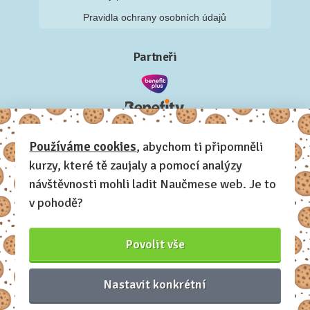
Pravidla ochrany osobních údajů
Partneři
Používáme cookies
, abychom ti připomněli
kurzy, které tě zaujaly a pomocí analýzy
návštěvnosti mohli ladit Naučmese web. Je to
v pohodě?
Povolit vše
Nastavit konkrétní
Naučmese, 2012-2026.
Sdílíme dovednosti, offline i online.