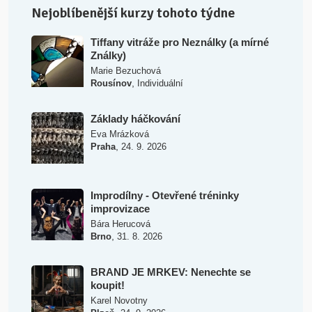
Nejoblíbenější kurzy tohoto týdne
Tiffany vitráže pro Neználky (a mírné
Ználky)
Marie Bezuchová
,
Rousínov
Individuální
Základy háčkování
Eva Mrázková
,
Praha
24. 9. 2026
Improdílny - Otevřené tréninky
improvizace
Bára Herucová
,
Brno
31. 8. 2026
BRAND JE MRKEV: Nenechte se
koupit!
Karel Novotny