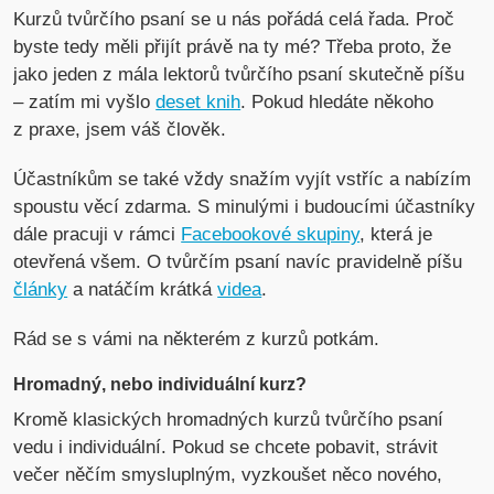
Kurzů tvůrčího psaní se u nás pořádá celá řada. Proč
byste tedy měli přijít právě na ty mé? Třeba proto, že
jako jeden z mála lektorů tvůrčího psaní skutečně píšu
– zatím mi vyšlo
deset knih
. Pokud hledáte někoho
z praxe, jsem váš člověk.
Účastníkům se také vždy snažím vyjít vstříc a nabízím
spoustu věcí zdarma. S minulými i budoucími účastníky
dále pracuji v rámci
Facebookové skupiny
, která je
otevřená všem. O tvůrčím psaní navíc pravidelně píšu
články
a natáčím krátká
videa
.
Rád se s vámi na některém z kurzů potkám.
Hromadný, nebo individuální kurz?
Kromě klasických hromadných kurzů tvůrčího psaní
vedu i individuální. Pokud se chcete pobavit, strávit
večer něčím smysluplným, vyzkoušet něco nového,