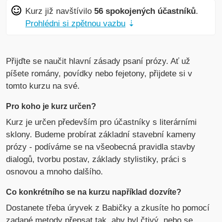
Kurz již navštívilo
56 spokojených účastníků
.
Prohlédni si zpětnou vazbu
⇣
Přijďte se naučit hlavní zásady psaní prózy. Ať už
píšete romány, povídky nebo fejetony, přijdete si v
tomto kurzu na své.
Pro koho je kurz určen?
Kurz je určen především pro účastníky s literárními
sklony. Budeme probírat základní stavební kameny
prózy - podíváme se na všeobecná pravidla stavby
dialogů, tvorbu postav, základy stylistiky, práci s
osnovou a mnoho dalšího.
Co konkrétního se na kurzu například dozvíte?
Dostanete třeba úryvek z Babičky a zkusíte ho pomocí
zadané metody přepsat tak, aby byl čtivý, nebo se