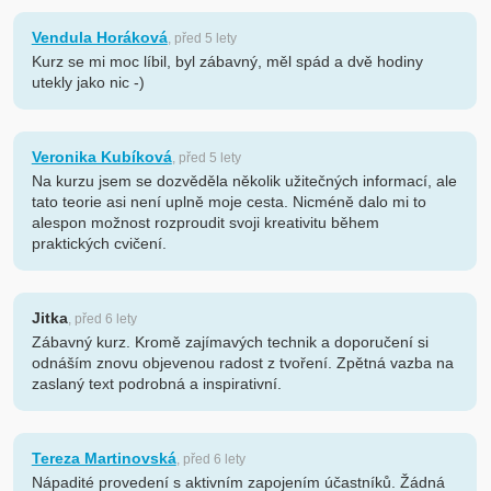
Vendula Horáková
, před 5 lety
Kurz se mi moc líbil, byl zábavný, měl spád a dvě hodiny
utekly jako nic -)
Veronika Kubíková
, před 5 lety
Na kurzu jsem se dozvěděla několik užitečných informací, ale
tato teorie asi není uplně moje cesta. Nicméně dalo mi to
alespon možnost rozproudit svoji kreativitu během
praktických cvičení.
Jitka
, před 6 lety
Zábavný kurz. Kromě zajímavých technik a doporučení si
odnáším znovu objevenou radost z tvoření. Zpětná vazba na
zaslaný text podrobná a inspirativní.
Tereza Martinovská
, před 6 lety
Nápadité provedení s aktivním zapojením účastníků. Žádná