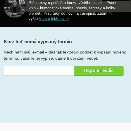
Píšu knihy a pořádám kurzy tvůrčího psaní. - Psaní
knih – humoristická tvorba, poezie, fantasy a knihy
pro děti. Píšu taky do novin a časopisů. Zatím mi
vyšlo
Více o lektorovi »
Kurz teď nemá vypsaný termín
Nech nám svůj e-mail – dáš tak lektorovi podnět k vypsání nového
termínu. Jakmile jej vypíše, dáme ti obratem vědět.