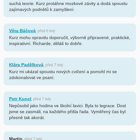
suchá teorie. Kurz protáhne mozkové závity a dodá spoustu
zajímavých podnětů k zamyšlení.
Věra Báčová
, před 6 lety
Kurz mohu opravdu doporučit, výborně připravené, praktické,
inspirativní. Richarde, děláš to dobře.
Klára Padělková
, před 7 lety
Kurz mi ukázal spoustu nových cvičení a pomohl mi se
zdokonalovat ve psaní.
Petr Kuncl
, před 7 lety
Nepůsobil jako hodina ve školní lavici. Byla to legrace. Dost
jsme se zasmáli, na každého přišla řada. Vyměřený čas byl
přesně tak akorát.
Martin
, před 7 lety