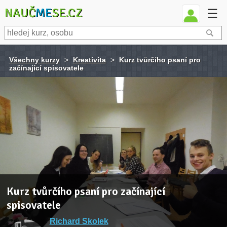
NAUČ
ME
SE.CZ
☰
Všechny kurzy
>
Kreativita
>
Kurz tvůrčího psaní pro
začínající spisovatele
Kurz tvůrčího psaní pro začínající
spisovatele
Richard Skolek