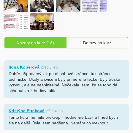
Názory na kurz (18)
Dotazy na kurz
Ilona Koperová
, před 3 lety
Dobře připravený jak po obsahové stránce, tak stránce
technické. Úkoly a cvičení byly přiměřeně těžké. Byly trošku
výzvou, ale ne nesplnitelné. Nečekala jsem, že se toho dá
stihnout za 2 hodiny tolik.
Kristýna Straková
, před 4 lety
Tento kurz mě mile překvapil, hodně mě bavil a hned bych
šla na další. Byla jsem nadšená. Nemám co vytknout.