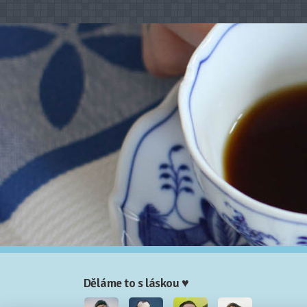
Děláme to s láskou ♥