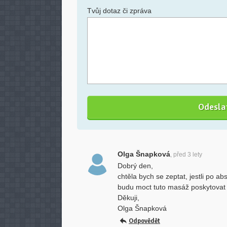
Tvůj dotaz či zpráva
Olga Šnapková
, před 3 lety
Dobrý den,
chtěla bych se zeptat, jestli po 
budu moct tuto masáž poskytovat
Děkuji,
Olga Šnapková
Odpovědět