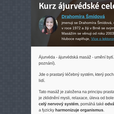
Kurz ájurvédské cel
Drahomíra Šmídová
jmenuji se Drahomíra Šmídová, 
v roce 1972 a žiji v Brně se svý
Masážím se věnuji od roku 2003
hluboce naplňuje,
Více o lektoro
Ájurvéda - ájurvédská masáž - umění bytí
poznání).
Jde o prastarý léčebný systém, který pochá
lidí.
Tato masáž je založena na principu pras
je zklidnění mysli, relaxace, úleva od bo
celý nervový systém
, pomáhá také
odvá
a fyzicky
harmonizuje organismus
.