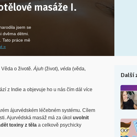
otělové masáže I.
narodila jsem se
mi dvěma dětmi.
. Tato práce mě
vi »
. Věda o životě.
Ájuh
(život),
véda
(věda,
Další 
zí z Indie a objevuje ho u nás čím dál více
tarém ájurvédském léčebném systému. Cílem
lesti. Ajurvédská masáž má za úkol
uvolnit
dět toxiny z těla
a celkově psychicky