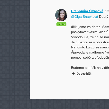
Drahomíra Šmídová
, př
@Olga Šnapková
Dobrý 
Lektor
děkujeme za dotaz. Sam
poskytovat vašim klient
Výhodou je, že co se nau
Je důležité se v oblasti 
Na tomto kurzu se naučí
Ájurveda je nádherné "vě
pomoci sobě a předevš
Budeme se těšit na vidě
Odpovědět