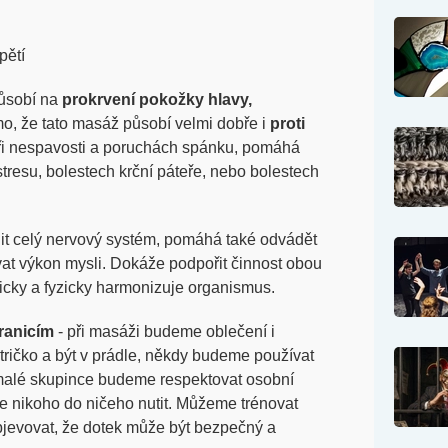
pětí
působí na
prokrvení pokožky hlavy,
mo, že tato masáž působí velmi dobře i
proti
při nespavosti a poruchách spánku, pomáhá
i stresu, bolestech krční páteře, nebo bolestech
it celý nervový systém, pomáhá také odvádět
ovat výkon mysli. Dokáže podpořit činnost obou
icky a fyzicky harmonizuje organismus.
ranicím
- při masáži budeme oblečení i
tričko a být v prádle, někdy budeme používat
 malé skupince budeme respektovat osobní
e nikoho do ničeho nutit. Můžeme trénovat
jevovat, že dotek může být bezpečný a