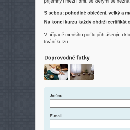
příjemný i mezi lidmi, se kterými se nezn
S sebou: pohodlné oblečení, velký a ma
Na konci kurzu každý obdrží certifikát o 
V případě menšího počtu přihlášených kli
trvání kurzu.
Doprovodné fotky
Jméno
E-mail