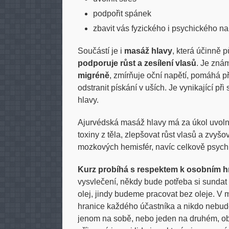
podpořit spánek
zbavit vás fyzického i psychického na
Součástí je i
masáž hlavy
, která účinně 
podporuje růst a zesílení vlasů
. Je zná
migréně
, zmírňuje oční napětí, pomáhá 
odstranit pískání v uších. Je vynikající př
hlavy.
Ajurvédská masáž hlavy má za úkol uvoln
toxiny z těla, zlepšovat růst vlasů a zvyš
mozkových hemisfér, navíc celkově psych
Kurz probíhá s respektem k osobním h
vysvlečení, někdy bude potřeba si sundat 
olej, jindy budeme pracovat bez oleje. V
hranice každého účastníka a nikdo nebud
jenom na sobě, nebo jeden na druhém, ob