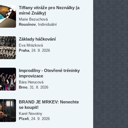
Tiffany vitráže pro Neználky (a
mírné Ználky)
Marie Bezuchová
,
Rousínov
Individuální
Základy háčkování
Eva Mrázková
,
Praha
24. 9. 2026
Improdílny - Otevřené tréninky
improvizace
Bára Herucová
,
Brno
31. 8. 2026
BRAND JE MRKEV: Nenechte
se koupit!
Karel Novotny
,
Plzeň
24. 9. 2026