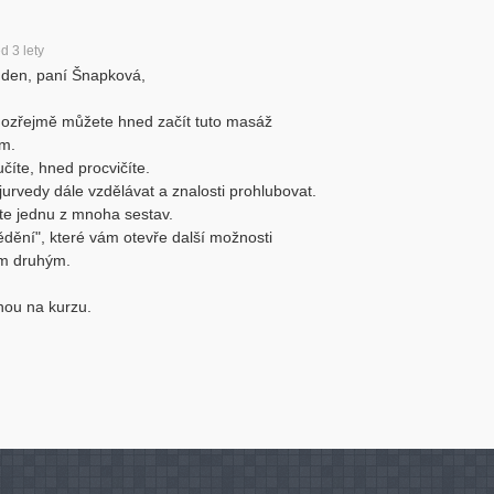
ed 3 lety
den, paní Šnapková,
ozřejmě můžete hned začít tuto masáž
ům.
číte, hned procvičíte.
ájurvedy dále vzdělávat a znalosti prohlubovat.
te jednu z mnoha sestav.
dění", které vám otevře další možnosti
ím druhým.
nou na kurzu.