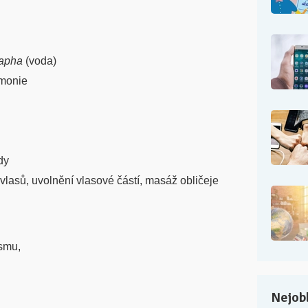
apha
(voda)
rmonie
dy
 vlasů, uvolnění vlasové částí, masáž obličeje
ismu,
Nejobl