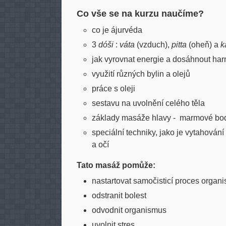
Co vše se na kurzu naučíme?
co je ájurvéda
3
dóši
:
váta
(vzduch),
pitta
(oheň) a
k
jak vyrovnat energie a dosáhnout ha
využití různých bylin a olejů
práce s oleji
sestavu na uvolnění celého těla
základy masáže hlavy - marmové bo
speciální techniky, jako je vytahování
a očí
Tato masáž pomůže:
nastartovat samočisticí proces organ
odstranit bolest
odvodnit organismus
uvolnit stres