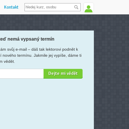
Kontakt
teď nemá vypsaný termín
ám svůj e-mail – dáš tak lektorovi podnět k
í nového termínu. Jakmile jej vypíše, dáme ti
m vědět.