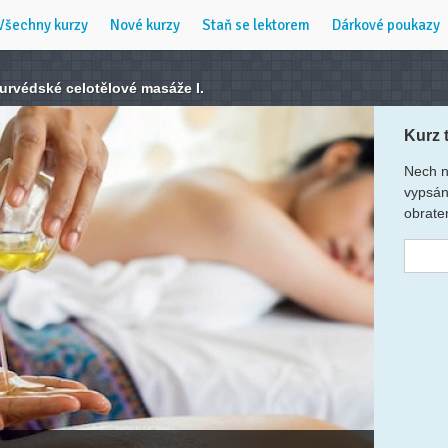
Všechny kurzy
Nové kurzy
Staň se lektorem
Dárkové poukazy
jurvédské celotělové masáže I.
Kurz 
Nech n
vypsán
obrate