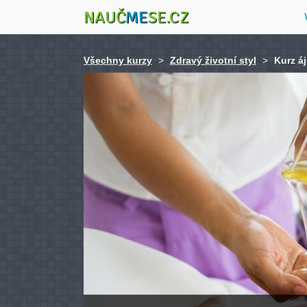
NAUČ
ME
SE.CZ
Všechny kurzy
>
Zdravý životní styl
>
Kurz á