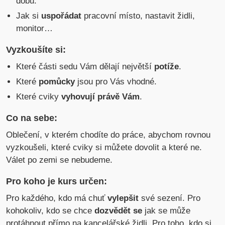
dobu.
Jak si
uspořádat
pracovní místo, nastavit židli,
monitor…
Vyzkoušíte si:
Které části sedu Vám dělají největší
potíže
.
Které
pomůcky
jsou pro Vás vhodné.
Které cviky
vyhovují právě Vám
.
Co na sebe:
Oblečení, v kterém chodíte do práce, abychom rovnou
vyzkoušeli, které cviky si můžete dovolit a které ne.
Válet po zemi se nebudeme.
Pro koho je kurs určen:
Pro každého, kdo má chuť
vylepšit
své sezení. Pro
kohokoliv, kdo se chce
dozvědět se
jak se může
protáhnout přímo na kancelářské židli. Pro toho, kdo si