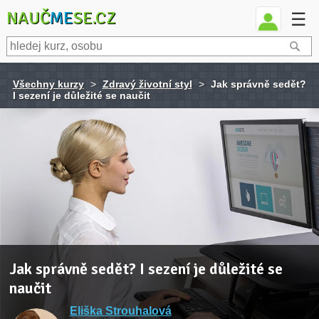
NAUČ
ME
SE.CZ
☰
Všechny kurzy
>
Zdravý životní styl
>
Jak správně sedět?
I sezení je důležité se naučit
Jak správně sedět? I sezení je důležité se
naučit
Eliška Strouhalová