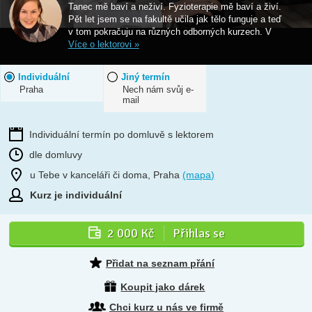
Tanec mě baví a neživí. Fyzioterapie mě baví a živí.
Pět let jsem se na fakultě učila jak tělo funguje a teď
v tom pokračuju na různých odborných kurzech. V
Více o lektorovi »
Individuální
Jiný termín
Praha
Nech nám svůj e-
mail
Individuální termín po domluvě s lektorem
dle domluvy
u Tebe v kanceláři či doma, Praha
(mapa)
Kurz je individuální
2 000 Kč
Přihlas se
Přidat na seznam přání
Koupit jako dárek
Chci kurz u nás ve firmě