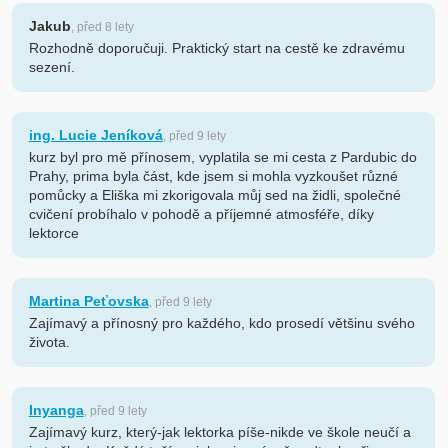
Jakub
, před 8 lety
Rozhodně doporučuji. Praktický start na cestě ke zdravému
sezení.
ing. Lucie Jeníková
, před 9 lety
kurz byl pro mě přínosem, vyplatila se mi cesta z Pardubic do
Prahy, prima byla část, kde jsem si mohla vyzkoušet různé
pomůcky a Eliška mi zkorigovala můj sed na židli, společné
cvičení probíhalo v pohodě a příjemné atmosféře, díky
lektorce
Martina Peťovska
, před 9 lety
Zajímavý a přínosný pro každého, kdo prosedí většinu svého
života.
Inyanga
, před 9 lety
Zajímavý kurz, který-jak lektorka píše-nikde ve škole neučí a