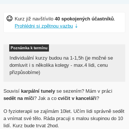
Kurz již navštívilo
40 spokojených účastníků
.
Prohlédni si zpětnou vazbu
⇣
Poznámka k termínu
Individuální kurzy budou na 1-1,5h (je možné se
domluvit i s několika kolegy - max.4 lidi, cenu
přizpůsobíme)
Souvisí
karpální tunely
se sezením? Mám v práci
sedět na míči
? Jak a co
cvičit v kanceláři
?
O fyzioterapii se zajímám 10let. Učím lidi správně sedět
a vnímat své tělo. Ráda pracuji s malou skupinou do 10
lidí. Kurz bude trvat 2hod.