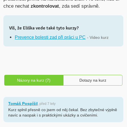
chce nechat
zkontrolovat
, zda sedí správně.
Víš, že Eliška vede také tyto kurzy?
Prevence bolesti zad při práci u PC
- Video kurz
Názory na kurz (7)
Dotazy na kurz
Tomáš Pospíšil
, před 7 lety
Kurz splnil přesně co jsem od něj čekal. Bez zbytečné výplně
navíc a naopak i s praktickými ukázky a cvičeními.