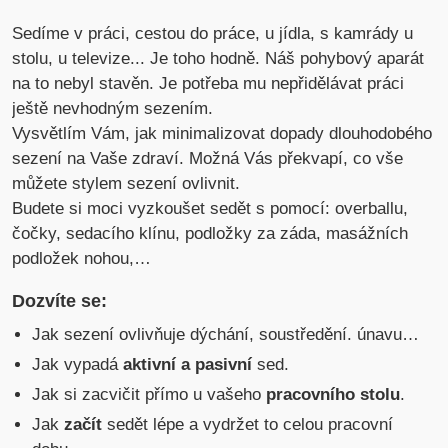
Sedíme v práci, cestou do práce, u jídla, s kamrády u
stolu, u televize... Je toho hodně. Náš pohybový aparát
na to nebyl stavěn. Je potřeba mu nepřidělávat práci
ještě nevhodným sezením.
Vysvětlím Vám, jak minimalizovat dopady dlouhodobého
sezení na Vaše zdraví. Možná Vás překvapí, co vše
můžete stylem sezení ovlivnit.
Budete si moci vyzkoušet sedět s pomocí: overballu,
čočky, sedacího klínu, podložky za záda, masážních
podložek nohou,…
Dozvíte se:
Jak sezení ovlivňuje dýchání, soustředění. únavu…
Jak vypadá
aktivní a pasivní
sed.
Jak si zacvičit přímo u vašeho
pracovního stolu
.
Jak
začít
sedět lépe a vydržet to celou pracovní