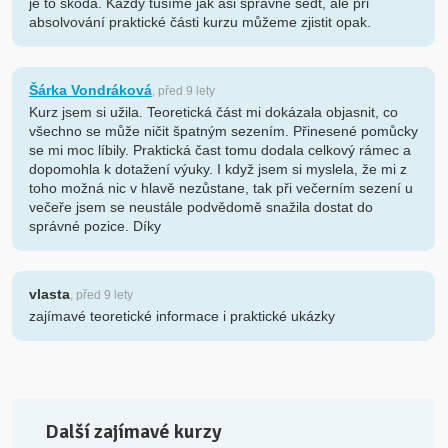
je to škoda. Každý tušíme jak asi správně sedt, ale při
absolvování praktické části kurzu můžeme zjistit opak.
Šárka Vondráková
, před 9 lety
Kurz jsem si užila. Teoretická část mi dokázala objasnit, co
všechno se může ničit špatným sezením. Přinesené pomůcky
se mi moc líbily. Praktická čast tomu dodala celkový rámec a
dopomohla k dotažení výuky. I když jsem si myslela, že mi z
toho možná nic v hlavě nezůstane, tak při večerním sezení u
večeře jsem se neustále podvědomě snažila dostat do
správné pozice. Díky
vlasta
, před 9 lety
zajímavé teoretické informace i praktické ukázky
Další zajímavé kurzy