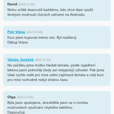
David
, před 11 lety
Mohu určitě doporučit každému, kdo chce lépe využít
širokých možností různých zařízení na Androidu.
Petr Vrána
, před 11 lety
Kurz jsem kupoval mému otci. Byl nadšený.
Děkuji.Vrána
Václav Jureček
, před 11 lety
Na začátku jsme trošku hledali témata, podle vyjádření
lektora jsem pokročilý (tedy asi netypický) uživatel. Pak jsme
však rychle našli pro mne velmi zajímavá témata a celý kurz
pro mne rozhodně nebyl ztrátou času.
Olga
, před 12 lety
Byla jsem spokojena, dozvěděla jsem se o mnoha
možnostech využívání chytrého telefónu.
Doporučuji.