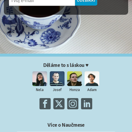
Děláme to s láskou ♥
Nela
Josef
Honza
Adam
Více o Naučmese