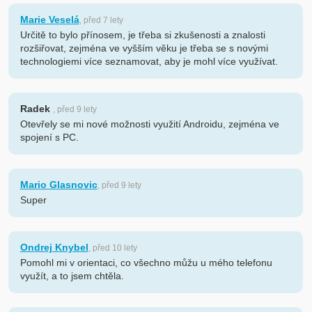
Marie Veselá
, před 7 lety
Určitě to bylo přínosem, je třeba si zkušenosti a znalosti
rozšiřovat, zejména ve vyšším věku je třeba se s novými
technologiemi více seznamovat, aby je mohl více využívat.
Radek
, před 9 lety
Otevřely se mi nové možnosti využití Androidu, zejména ve
spojení s PC.
Mario Glasnovic
, před 9 lety
Super
Ondrej Knybel
, před 10 lety
Pomohl mi v orientaci, co všechno můžu u mého telefonu
využít, a to jsem chtěla.