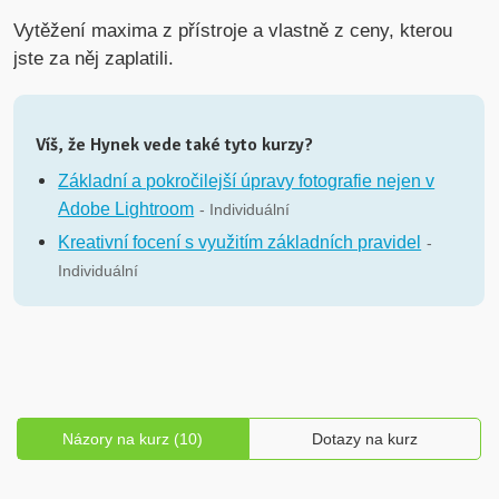
Vytěžení maxima z přístroje a vlastně z ceny, kterou
jste za něj zaplatili.
Víš, že Hynek vede také tyto kurzy?
Základní a pokročilejší úpravy fotografie nejen v
Adobe Lightroom
- Individuální
Kreativní focení s využitím základních pravidel
-
Individuální
Názory na kurz (10)
Dotazy na kurz