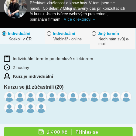
Předávat zkušenost a know how. V tom jsem se
našel. Co dělám? Miluji strávený čas při konzultacích
či kurzu. Jsem tvůrce webových prezentací,
pomáhám firmám i
Více o lektorovi »
Individuální
Individuální
Jiný termín
Kdekoli v ČR
Webinář - online
Nech nám svůj e-
mail
Individuální termín po domluvě s lektorem
2 hodiny
Kurz je individuální
Kurzu se již zúčastnili (20)
2 400 Kč
Přihlas se