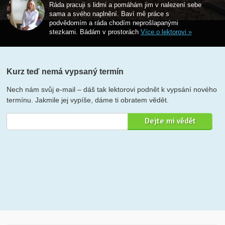
Ráda pracuji s lidmi a pomáhám jim v nalezení sebe
sama a svého naplnění. Baví mě práce s
podvědomím a ráda chodím neprošlapanými
stezkami. Bádám v prostorách
Více o lektorovi »
Kurz teď nemá vypsaný termín
Nech nám svůj e-mail – dáš tak lektorovi podnět k vypsání nového
termínu. Jakmile jej vypíše, dáme ti obratem vědět.