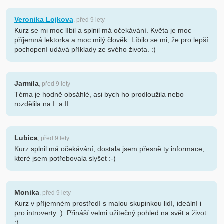
Veronika Lojkova
, před 9 lety
Kurz se mi moc líbil a splnil má očekávání. Květa je moc
příjemná lektorka a moc milý člověk. Líbilo se mi, že pro lepší
pochopení udává příklady ze svého života. :)
Jarmila
, před 9 lety
Téma je hodně obsáhlé, asi bych ho prodloužila nebo
rozdělila na I. a II.
Lubica
, před 9 lety
Kurz splnil má očekávání, dostala jsem přesně ty informace,
které jsem potřebovala slyšet :-)
Monika
, před 9 lety
Kurz v příjemném prostředí s malou skupinkou lidí, ideální i
pro introverty :). Přináší velmi užitečný pohled na svět a život.
:)