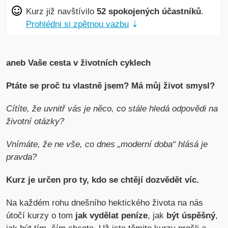
Kurz již navštívilo
52 spokojených účastníků
.
Prohlédni si zpětnou vazbu
⇣
aneb Vaše cesta v životních cyklech
Ptáte se proč tu vlastně jsem? Má můj život smysl?
Cítíte, že uvnitř vás je něco, co stále hledá odpovědi na
životní otázky?
Vnímáte, že ne vše, co dnes „moderní doba“ hlásá je
pravda?
Kurz je určen pro ty, kdo se chtějí dozvědět víc.
Na každém rohu dnešního hektického života na nás
útočí kurzy o tom
jak vydělat peníze
, jak
být úspěšný
,