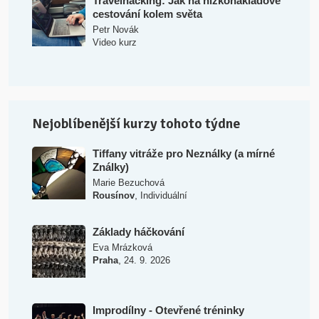
Travelhacking: Jak na nízkonákladové
cestování kolem světa
Petr Novák
Video kurz
Nejoblíbenější kurzy tohoto týdne
Tiffany vitráže pro Neználky (a mírné
Ználky)
Marie Bezuchová
,
Rousínov
Individuální
Základy háčkování
Eva Mrázková
,
Praha
24. 9. 2026
Improdílny - Otevřené tréninky