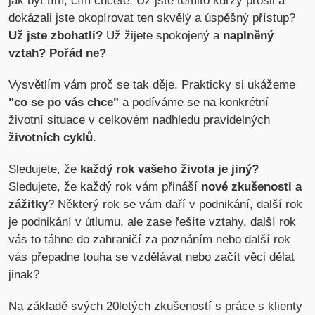
jak být tím, čím chcete. Už jste těmito kurzy prošli a
dokázali jste okopírovat ten skvělý a úspěšný přístup?
Už jste zbohatli?
Už žijete spokojený a
naplněný
vztah? Pořád ne?
Vysvětlím vám proč se tak děje. Prakticky si ukážeme
"co se po vás chce"
a podíváme se na konkrétní
životní situace v celkovém nadhledu pravidelných
životních cyklů
.
Sledujete, že
každý rok vašeho života je jiný?
Sledujete, že každý rok vám přináší
nové zkušenosti a
zážitky
? Některý rok se vám daří v podnikání, další rok
je podnikání v útlumu, ale zase řešíte vztahy, další rok
vás to táhne do zahraničí za poznáním nebo další rok
vás přepadne touha se vzdělávat nebo začít věci dělat
jinak?
Na základě svých 20letých zkušeností s práce s klienty