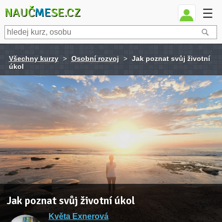
NAUČ
ME
SE.CZ
☰
Všechny kurzy
>
Osobní rozvoj
>
Jak poznat svůj životní
úkol
Jak poznat svůj životní úkol
Květa Exnerová