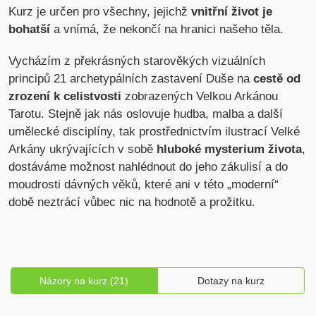
Kurz je určen pro všechny, jejichž
vnitřní život je
bohatší
a vnímá, že nekončí na hranici našeho těla.
Vycházím z překrásných starověkých vizuálních
principů 21 archetypálních zastavení Duše na
cestě od
zrození k celistvosti
zobrazených Velkou Arkánou
Tarotu. Stejně jak nás oslovuje hudba, malba a další
umělecké disciplíny, tak prostřednictvím ilustrací Velké
Arkány ukrývajících v sobě
hluboké mysterium života
,
dostáváme možnost nahlédnout do jeho zákulisí a do
moudrosti dávných věků, které ani v této „moderní“
době neztrácí vůbec nic na hodnotě a prožitku.
Názory na kurz (21)
Dotazy na kurz