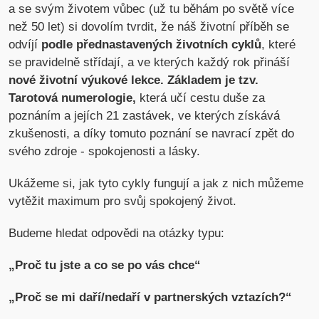
a se svým životem vůbec (už tu běhám po světě více
než 50 let) si dovolím tvrdit, že náš životní příběh se
odvíjí
podle přednastavených životních cyklů
, které
se pravidelně střídají, a ve kterých každý rok přináší
nové životní výukové lekce. Základem je tzv.
Tarotová numerologie,
která učí cestu duše za
poznáním a jejích 21 zastávek, ve kterých získává
zkušenosti, a díky tomuto poznání se navrací zpět do
svého zdroje - spokojenosti a lásky.
Ukážeme si, jak tyto cykly fungují a jak z nich můžeme
vytěžit maximum pro svůj spokojený život.
Budeme hledat odpovědi na otázky typu:
„Proč tu jste a co se po vás chce“
„Proč se mi daří/nedaří v partnerských vztazích?“