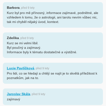
Barbora
, před 9 lety
Kurz byl pro mě přínosný, informace zajímavé, podnětné, ale
vzhledem k tomu, že o astrologii, ani tarotu nevím vůbec nic,
tak mi chyběl nějaký úvod, kontext.
Zdeňka
, před 9 lety
Kurz se mi velmi líbil.
Byl poučný a zajímavý.
Informace byly k tématu dostatečné a výstižné.
Lucie Pavlíčková
, před 9 lety
Pro lidi, co se hledají a chtějí se najít je to skvělá příležitost k
poznatkům, jak na to.
Jaroslav Skála
, před 9 lety
zajímavý