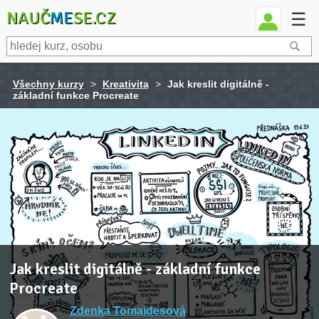
NAUČ
ME
SE.CZ
☰
Všechny kurzy
>
Kreativita
>
Jak kreslit digitálně -
základní funkce Procreate
Jak kreslit digitálně - základní funkce
Procreate
Zdenka Tomaidesová