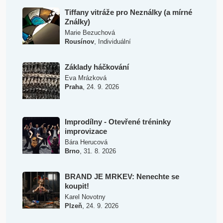
Tiffany vitráže pro Neználky (a mírné
Ználky)
Marie Bezuchová
,
Rousínov
Individuální
Základy háčkování
Eva Mrázková
,
Praha
24. 9. 2026
Improdílny - Otevřené tréninky
improvizace
Bára Herucová
,
Brno
31. 8. 2026
BRAND JE MRKEV: Nenechte se
koupit!
Karel Novotny
,
Plzeň
24. 9. 2026