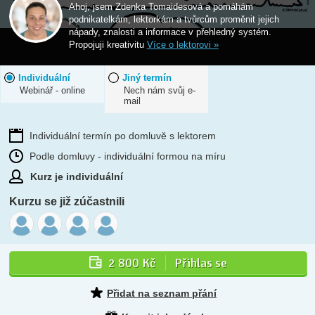
Ahoj, jsem Zdenka Tomaidesová a pomáhám
podnikatelkám, lektorkám a tvůrcům proměnit jejich
nápady, znalosti a informace v přehledný systém.
Propojuji kreativitu
Více o lektorovi »
Individuální
Jiný termín
Webinář - online
Nech nám svůj e-
mail
Individuální termín po domluvě s lektorem
Podle domluvy - individuální formou na míru
Kurz je individuální
Kurzu se již zúčastnili
2 800 Kč
Přihlas se
Přidat na seznam přání