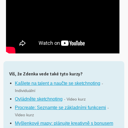
Víš, že Zdenka vede také tyto kurzy?
Kašlete na talent a naučte se sketchnoting
-
Individuální
Ovládněte sketchnoting
- Video kurz
Procreate: Seznamte se základními funkcemi
-
Video kurz
Myšlenkové mapy: plánujte kreativně s bonusem