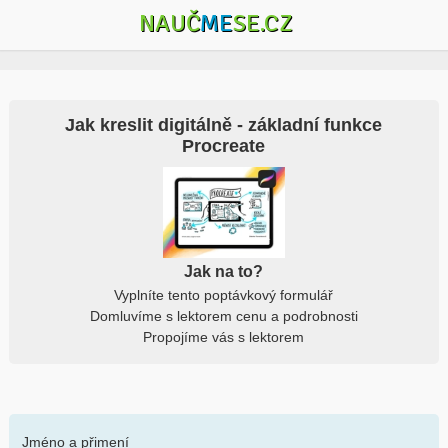
NAUČ
ME
SE.CZ
Jak kreslit digitálně - základní funkce
Procreate
Jak na to?
Vyplníte tento poptávkový formulář
Domluvíme s lektorem cenu a podrobnosti
Propojíme vás s lektorem
Jméno a přimení