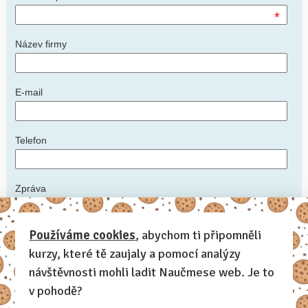
*
Název firmy
E-mail
Telefon
Zpráva
*
Používáme cookies
, abychom ti připomněli
kurzy, které tě zaujaly a pomocí analýzy
Napište nám podrobnosti: ideální datum konání kurzu, počet
zaměstnanců, zda máte prostory, kde kurz uspořádat, další informace,
návštěvnosti mohli ladit Naučmese web. Je to
které by měl lektor vědět
v pohodě?