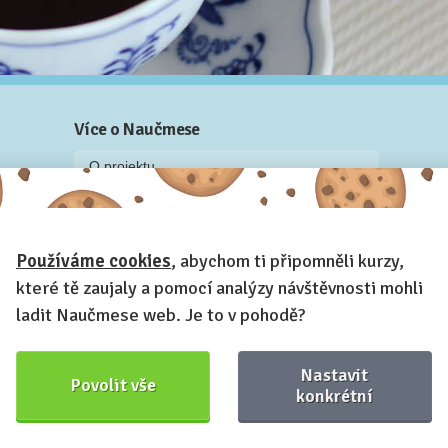
Více o Naučmese
O projektu
Blog: recenze z kurzů, rozhovory a články
Historky z kurzů
Používáme cookies
, abychom ti připomněli kurzy,
Příběh Naučmese
které tě zaujaly a pomocí analýzy návštěvnosti mohli
Naučmese festivaly
ladit Naučmese web. Je to v pohodě?
Náš systém pro vaši firmu
Prostory pro pořádání kurzů
Nastavit
Povolit vše
Kontakt a fakturační údaje
konkrétní