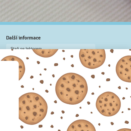
Další informace
Staň se lektorem
Video: Jak připravit kurz na Naučmese
Často kladené dotazy
Dárkové poukazy
Podmínky užívání
Obchodní podmínky
Zásady používání cookie souborů
Pravidla ochrany osobních údajů