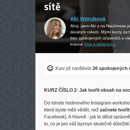
sítě
Aki Votrubová
Ahoj, jsem Aki a na Naučmese j
desátým rokem. Mými kurzy za t
tisíc spokojených účastníků a vš
krásné
Více o lektorovi »
Kurz již navštívilo
26 spokojených 
KURZ ČÍSLO 2: Jak tvořit obsah na soci
Do tohoto hodinového Instagram workshop
které byste měli vědět, než
začnete tvoři
Facebook). A hlavně - jak to dělat správně
to, co je pro váš byznys skutečně důležité