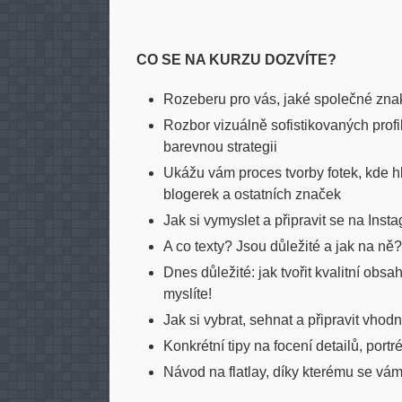
CO SE NA KURZU DOZVÍTE?
Rozeberu pro vás, jaké společné zna
Rozbor vizuálně sofistikovaných prof
barevnou strategii
Ukážu vám proces tvorby fotek, kde hle
blogerek a ostatních značek
Jak si vymyslet a připravit se na Instag
A co texty? Jsou důležité a jak na ně?
Dnes důležité: jak tvořit kvalitní obs
myslíte!
Jak si vybrat, sehnat a připravit vhodn
Konkrétní tipy na focení detailů, portr
Návod na flatlay, díky kterému se vá