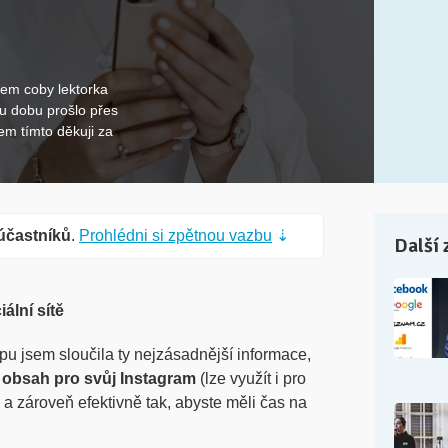
sem coby lektorka
u dobu prošlo přes
em tímto děkuji za
účastníků
.
Prohlédni si zpětnou vazbu
⇣
Další 
ální sítě
u jsem sloučila ty nejzásadnější informace,
t obsah pro svůj Instagram
(lze využít i pro
 a zároveň efektivně tak, abyste měli čas na
.