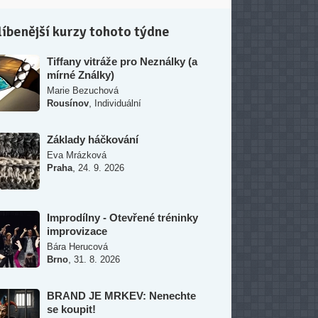
íbenější kurzy tohoto týdne
Tiffany vitráže pro Neználky (a
mírné Ználky)
Marie Bezuchová
,
Rousínov
Individuální
Základy háčkování
Eva Mrázková
,
Praha
24. 9. 2026
Improdílny - Otevřené tréninky
improvizace
Bára Herucová
,
Brno
31. 8. 2026
BRAND JE MRKEV: Nenechte
se koupit!