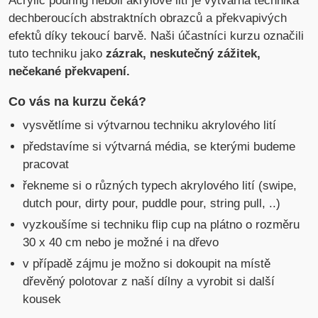
Acrylic pouring neboli akrylové lití je výtvarná technika
dechberoucích abstraktních obrazců a překvapivých
efektů díky tekoucí barvě. Naši účastníci kurzu označili
tuto techniku jako
zázrak, neskutečný zážitek,
nečekané překvapení.
Co vás na kurzu čeká?
vysvětlíme si výtvarnou techniku akrylového lití
představíme si výtvarná média, se kterými budeme
pracovat
řekneme si o různých typech akrylového lití (swipe,
dutch pour, dirty pour, puddle pour, string pull, ..)
vyzkoušíme si techniku flip cup na plátno o rozměru
30 x 40 cm nebo je možné i na dřevo
v případě zájmu je možno si dokoupit na místě
dřevěný polotovar z naší dílny a vyrobit si další
kousek