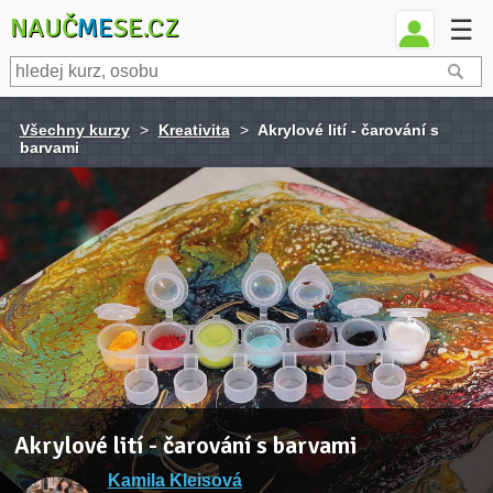
NAUČ
ME
SE.CZ
☰
Všechny kurzy
>
Kreativita
>
Akrylové lití - čarování s
barvami
Akrylové lití - čarování s barvami
Kamila Kleisová