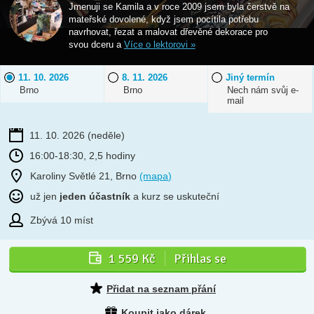
Jmenuji se Kamila a v roce 2009 jsem byla čerstvě na
mateřské dovolené, když jsem pocítila potřebu
navrhovat, řezat a malovat dřevěné dekorace pro
svou dceru a
Více o lektorovi »
11. 10. 2026
8. 11. 2026
Jiný termín
Brno
Brno
Nech nám svůj e-
mail
11. 10. 2026
(neděle)
16:00-18:30, 2,5 hodiny
Karoliny Světlé 21, Brno
(mapa)
už jen
jeden účastník
a kurz se uskuteční
Zbývá 10 míst
1 559 Kč
Přihlas se
Přidat na seznam přání
Koupit jako dárek