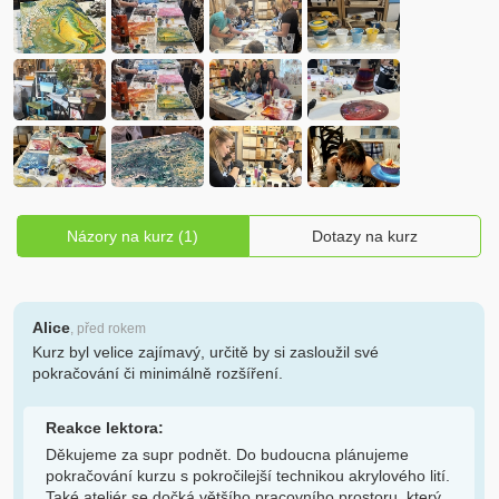
Názory na kurz (1)
Dotazy na kurz
Alice
, před rokem
Kurz byl velice zajímavý, určitě by si zasloužil své
pokračování či minimálně rozšíření.
Reakce lektora:
Děkujeme za supr podnět. Do budoucna plánujeme
pokračování kurzu s pokročilejší technikou akrylového lití.
Také ateliér se dočká většího pracovního prostoru, který