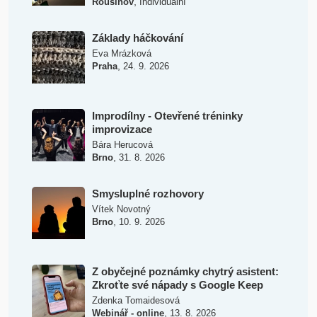
,
Rousínov
Individuální
Základy háčkování
Eva Mrázková
,
Praha
24. 9. 2026
Improdílny - Otevřené tréninky
improvizace
Bára Herucová
,
Brno
31. 8. 2026
Smysluplné rozhovory
Vítek Novotný
,
Brno
10. 9. 2026
Z obyčejné poznámky chytrý asistent:
Zkroťte své nápady s Google Keep
Zdenka Tomaidesová
,
Webinář - online
13. 8. 2026