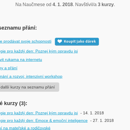
Na Naučmese od
4. 1. 2018
. Navštívil/a
3 kurzy
.
seznamu přání:
e prodávat svoje schopnosti
Koupit jako dárek
gie pro každý den: Poznej kým opravdu jsi
ivit rukama na internetu
ny a přání
ání a rozvoj: intenzivní workshop
 další kurzy na seznamu přání
 kurzy (3):
gie pro každý den: Poznej kým opravdu jsi
- 14. 1. 2018
gie pro každý den: Emoce & emoční inteligence
- 27. 1. 2018
í na mateřské a rodičovské