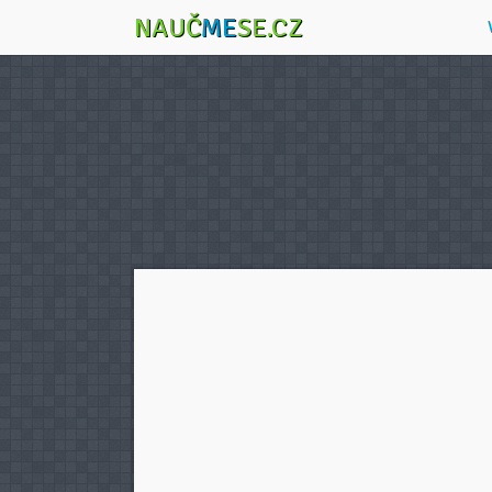
NAUČ
ME
SE.CZ