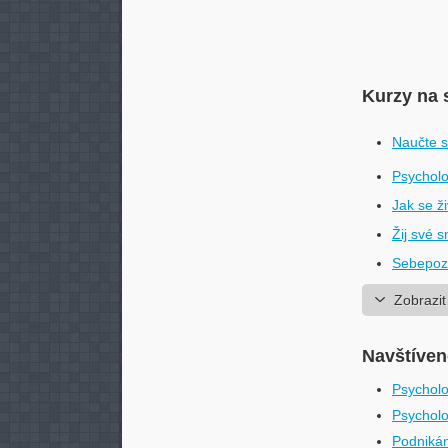
Kurzy na 
Naučte s
Psycholo
Jak se ž
Žij své s
Sebepozn
Zobrazit
Navštívené
Psycholo
Psycholo
Podnikán