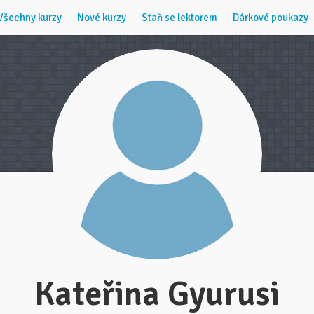
Všechny kurzy
Nové kurzy
Staň se lektorem
Dárkové poukazy
Kateřina Gyurusi