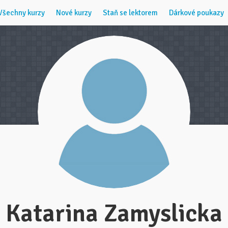
Všechny kurzy
Nové kurzy
Staň se lektorem
Dárkové poukazy
Katarina Zamyslicka