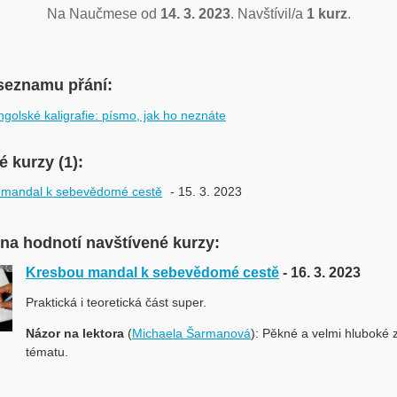
Na Naučmese od
14. 3. 2023
. Navštívil/a
1 kurz
.
seznamu přání:
golské kaligrafie: písmo, jak ho neznáte
 kurzy (1):
 mandal k sebevědomé cestě
- 15. 3. 2023
ina hodnotí navštívené kurzy:
Kresbou mandal k sebevědomé cestě
- 16. 3. 2023
Praktická i teoretická část super.
Názor na lektora
(
Michaela Šarmanová
): Pěkné a velmi hluboké z
tématu.