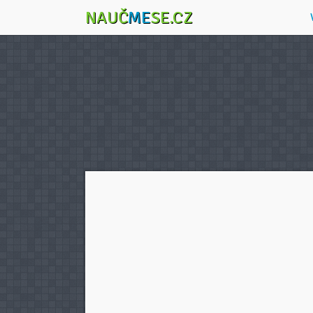
NAUČ
ME
SE.CZ