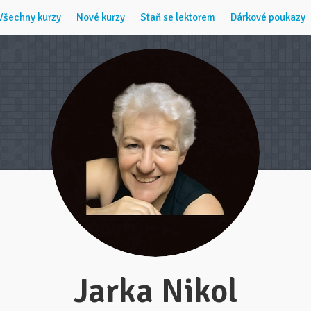
Všechny kurzy
Nové kurzy
Staň se lektorem
Dárkové poukazy
Jarka Nikol