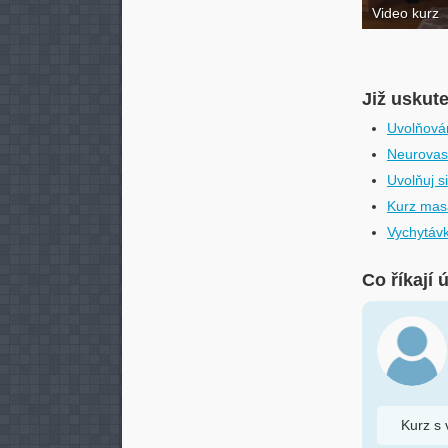
Video kurz
Již uskut
Uvolňován
Neurovas
Uvolňuj s
Kurz mas
Vychytávk
Co říkají 
Kurz s 