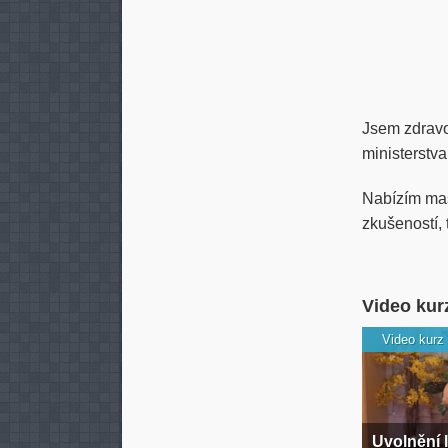
Jsem zdravot
ministerstva
Nabízím mas
zkušeností,
Video kur
Video kurz
Uvolnění 