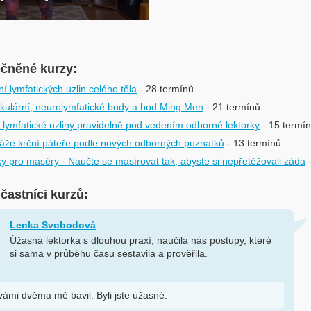
ečněné kurzy:
í lymfatických uzlin celého těla
- 28 termínů
kulární, neurolymfatické body a bod Ming Men
- 21 termínů
i lymfatické uzliny pravidelně pod vedením odborné lektorky
- 15 termí
áže krční páteře podle nových odborných poznatků
- 13 termínů
y pro maséry - Naučte se masírovat tak, abyste si nepřetěžovali záda
účastníci kurzů:
Lenka Svobodová
Úžasná lektorka s dlouhou praxí, naučila nás postupy, které
si sama v průběhu času sestavila a prověřila.
vámi dvěma mě bavil. Byli jste úžasné.