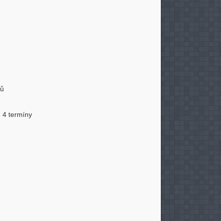
nů
- 4 termíny