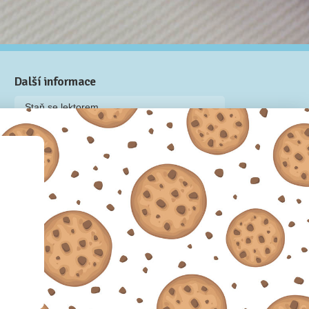
Další informace
Staň se lektorem
Video: Jak připravit kurz na Naučmese
Často kladené dotazy
Dárkové poukazy
Podmínky užívání
Obchodní podmínky
Zásady používání cookie souborů
Pravidla ochrany osobních údajů