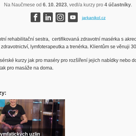
Na Naučmese od
6. 10. 2023
, vedl/a kurzy pro
4 účastníky
.
jarkanikol.cz
ní rehabilitační sestra, certifikovaná zdravotní masérka s akred
 zdravotnictví, lymfoterapeutka a trenérka. Klientům se věnuji 30
érské kurzy jak pro maséry pro rozšíření jejich nabídky nebo d
 tak pro masáže na doma.
zy:
lymfatických uzlin