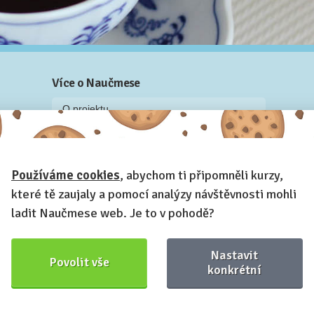
Více o Naučmese
O projektu
Blog: recenze z kurzů, rozhovory a články
Historky z kurzů
Používáme cookies
, abychom ti připomněli kurzy,
Příběh Naučmese
které tě zaujaly a pomocí analýzy návštěvnosti mohli
Naučmese festivaly
ladit Naučmese web. Je to v pohodě?
Náš systém pro vaši firmu
Prostory pro pořádání kurzů
Nastavit
Povolit vše
Kontakt a fakturační údaje
konkrétní