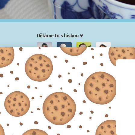
Děláme to s láskou ♥
Nela
Josef
Honza
Adam
Partneři