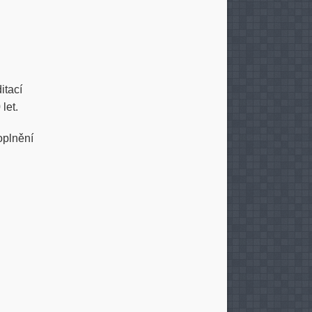
itací
 let.
oplnění