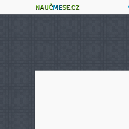
NAUČ
ME
SE.CZ