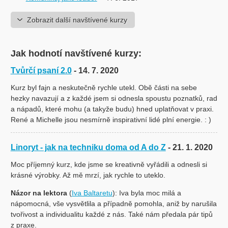
Zobrazit další navštívené kurzy
Jak hodnotí navštívené kurzy:
Tvůrčí psaní 2.0
- 14. 7. 2020
Kurz byl fajn a neskutečně rychle utekl. Obě části na sebe
hezky navazují a z každé jsem si odnesla spoustu poznatků, rad
a nápadů, které mohu (a takyže budu) hned uplatňovat v praxi.
René a Michelle jsou nesmírně inspirativní lidé plní energie. : )
Linoryt - jak na techniku doma od A do Z
- 21. 1. 2020
Moc příjemný kurz, kde jsme se kreativně vyřádili a odnesli si
krásné výrobky. Až mě mrzí, jak rychle to uteklo.
Názor na lektora
(
Iva Baltaretu
): Iva byla moc milá a
nápomocná, vše vysvětlila a případně pomohla, aniž by narušila
tvořivost a individualitu každé z nás. Také nám předala pár tipů
z praxe.