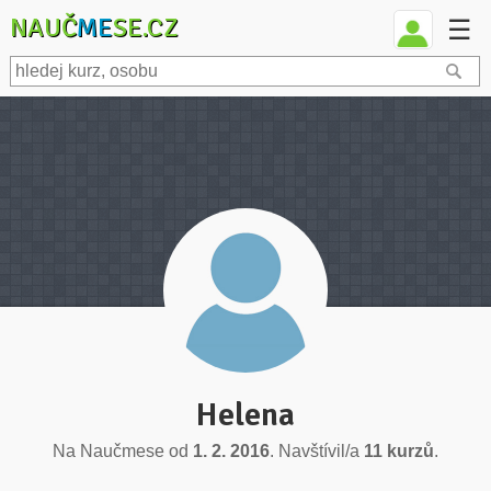
NAUČ
ME
SE.CZ
☰
Helena
Na Naučmese od
1. 2. 2016
. Navštívil/a
11 kurzů
.