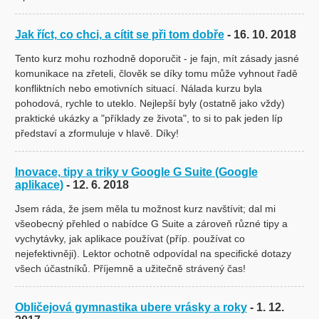
Jak říct, co chci, a cítit se při tom dobře
- 16. 10. 2018
Tento kurz mohu rozhodně doporučit - je fajn, mít zásady jasné
komunikace na zřeteli, člověk se díky tomu může vyhnout řadě
konfliktních nebo emotivních situací. Nálada kurzu byla
pohodová, rychle to uteklo. Nejlepší byly (ostatně jako vždy)
praktické ukázky a "příklady ze života", to si to pak jeden líp
představí a zformuluje v hlavě. Díky!
Inovace, tipy a triky v Google G Suite (Google
aplikace)
- 12. 6. 2018
Jsem ráda, že jsem měla tu možnost kurz navštívit; dal mi
všeobecný přehled o nabídce G Suite a zároveň různé tipy a
vychytávky, jak aplikace používat (příp. používat co
nejefektivněji). Lektor ochotně odpovídal na specifické dotazy
všech účastníků. Příjemně a užitečně strávený čas!
Obličejová gymnastika ubere vrásky a roky
- 1. 12.