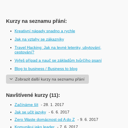
Kurzy na seznamu přání:
Kreativní nápady snadno a rychle
Jak na vztahy se zákazníky
Travel Hacking: Jak na levné letenky, ubytování,
cestování?
Vyřeš případ a nauč se základům tvůrčího psaní
Blog to business / Business to blog
Zobrazit další kurzy na seznamu přání
Navštívené kurzy (11):
Začínáme šít
- 28. 1. 2017
Jak se učit jazyky
- 6. 6. 2017
Zero Waste domácnost od A do Z
- 9. 6. 2017
Komunikuj jako leader
- 7. 6. 2017