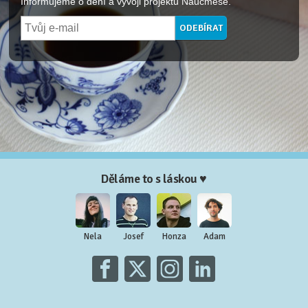
Informujeme o dění a vývoji projektu Naučmese.
Děláme to s láskou ♥
Nela
Josef
Honza
Adam