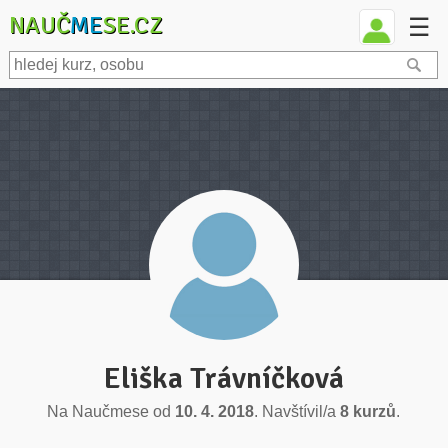
NAUČ
ME
SE.CZ
☰
Eliška Trávníčková
Na Naučmese od
10. 4. 2018
. Navštívil/a
8 kurzů
.