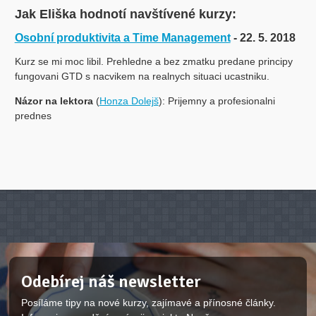
Jak Eliška hodnotí navštívené kurzy:
Osobní produktivita a Time Management
- 22. 5. 2018
Kurz se mi moc libil. Prehledne a bez zmatku predane principy
fungovani GTD s nacvikem na realnych situaci ucastniku.
Názor na lektora
(
Honza Dolejš
): Prijemny a profesionalni
prednes
Odebírej náš newsletter
Posíláme tipy na nové kurzy, zajímavé a přínosné články.