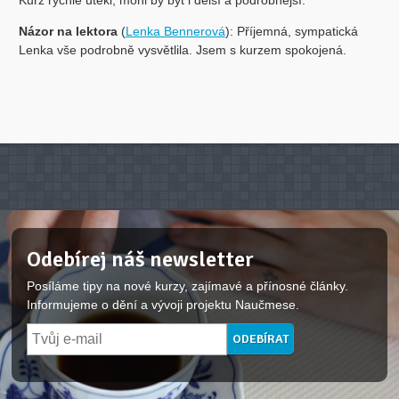
Kurz rychle utekl, mohl by být i delší a podrobnější.
Názor na lektora
(
Lenka Bennerová
): Příjemná, sympatická
Lenka vše podrobně vysvětlila. Jsem s kurzem spokojená.
Odebírej náš newsletter
Posíláme tipy na nové kurzy, zajímavé a přínosné články.
Informujeme o dění a vývoji projektu Naučmese.