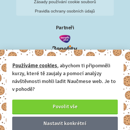
Zásady používání cookie souborů
Pravidla ochrany osobních údajů
Partneři
Používáme cookies
, abychom ti připomněli
kurzy, které tě zaujaly a pomocí analýzy
návštěvnosti mohli ladit Naučmese web. Je to
v pohodě?
Povolit vše
Nastavit konkrétní
Naučmese, 2012-2026.