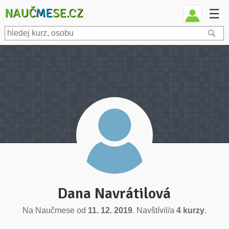
NAUČ
ME
SE.CZ
☰
Dana Navrátilová
Na Naučmese od
11. 12. 2019
. Navštívil/a
4 kurzy
.