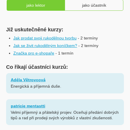
jako lektor
jako účastník
Již uskutečněné kurzy:
Jak prodat svoji rukodělnou tvorbu
- 2 termíny
Jak se živit rukodělným koníčkem?
- 2 termíny
Značka pro e-shopaře
- 1 termín
Co říkají účastníci kurzů:
Adéla Větrovcová
Energická a příjemná duše.
patricie mentastti
Velmi příjemný a přátelský projev. Oceňuji předání dobrých
tipů a rad při prodeji svých výrobků z vlastní zkušenosti.