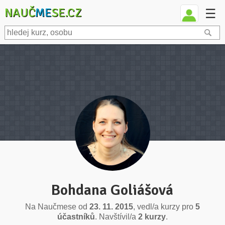
NAUČ
ME
SE.CZ
☰
Bohdana Goliášová
Na Naučmese od
23. 11. 2015
, vedl/a kurzy pro
5
účastníků
. Navštívil/a
2 kurzy
.