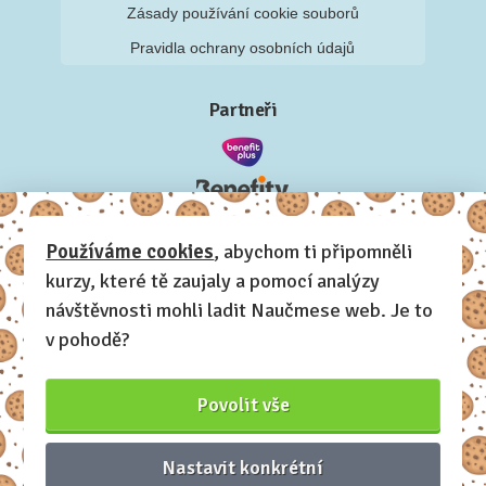
Zásady používání cookie souborů
Pravidla ochrany osobních údajů
Partneři
Používáme cookies
, abychom ti připomněli
kurzy, které tě zaujaly a pomocí analýzy
návštěvnosti mohli ladit Naučmese web. Je to
v pohodě?
Povolit vše
Nastavit konkrétní
Naučmese, 2012-2026.