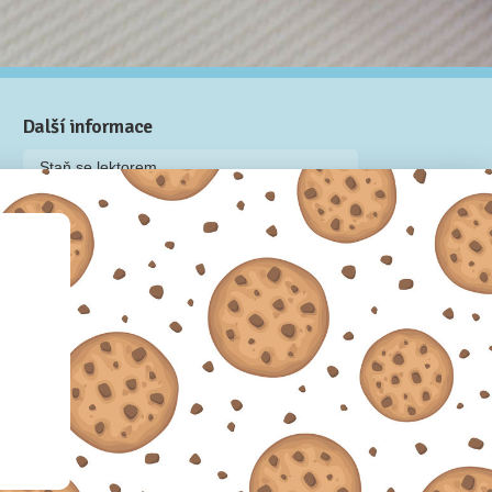
Další informace
Staň se lektorem
Video: Jak připravit kurz na Naučmese
Často kladené dotazy
Dárkové poukazy
Podmínky užívání
Obchodní podmínky
Zásady používání cookie souborů
Pravidla ochrany osobních údajů
 2012-2026.
Sdílíme dovednosti, offline i online.