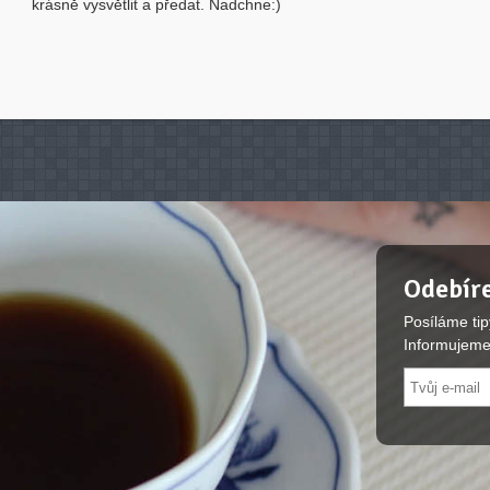
krásně vysvětlit a předat. Nadchne:)
Odebíre
Posíláme tip
Informujeme