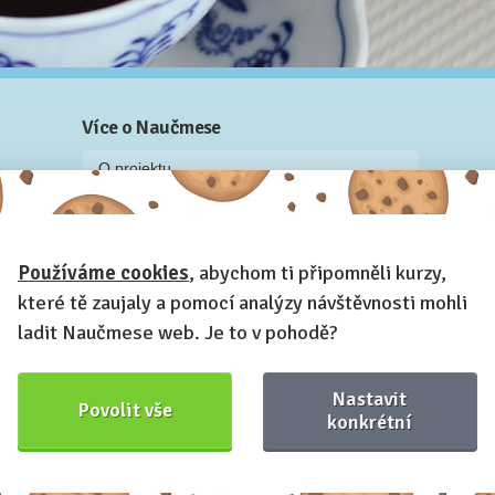
Více o Naučmese
O projektu
Blog: recenze z kurzů, rozhovory a články
Historky z kurzů
Používáme cookies
, abychom ti připomněli kurzy,
Příběh Naučmese
které tě zaujaly a pomocí analýzy návštěvnosti mohli
Naučmese festivaly
ladit Naučmese web. Je to v pohodě?
Náš systém pro vaši firmu
Prostory pro pořádání kurzů
Nastavit
Povolit vše
Kontakt a fakturační údaje
konkrétní
Naučmese,