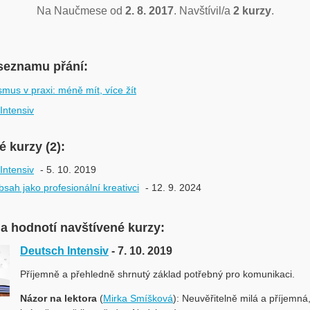
Na Naučmese od
2. 8. 2017
. Navštívil/a
2 kurzy
.
seznamu přání:
smus v praxi: méně mít, více žít
Intensiv
 kurzy (2):
Intensiv
- 5. 10. 2019
bsah jako profesionální kreativci
- 12. 9. 2024
a hodnotí navštívené kurzy:
Deutsch Intensiv
- 7. 10. 2019
Příjemně a přehledně shrnutý základ potřebný pro komunikaci.
Názor na lektora
(
Mirka Smíšková
): Neuvěřitelně milá a příjemná