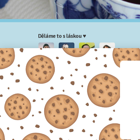
Děláme to s láskou ♥
Nela
Josef
Honza
Adam
Partneři