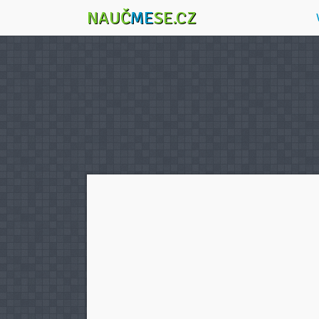
NAUČ
ME
SE.CZ