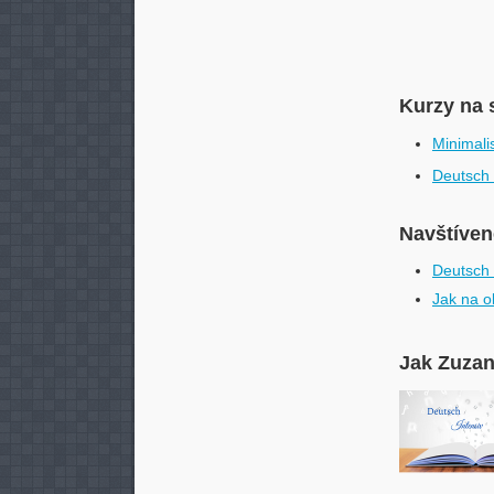
Kurzy na 
Minimali
Deutsch 
Navštívené
Deutsch 
Jak na o
Jak Zuzan