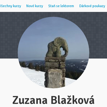
Všechny kurzy
Nové kurzy
Staň se lektorem
Dárkové poukazy
Zuzana Blažková