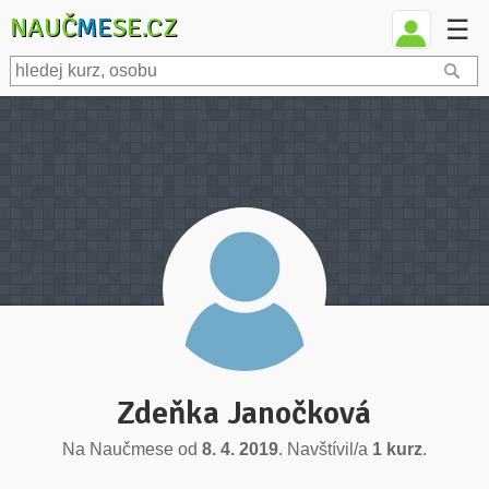
NAUČ
ME
SE.CZ
☰
Zdeňka Janočková
Na Naučmese od
8. 4. 2019
. Navštívil/a
1 kurz
.