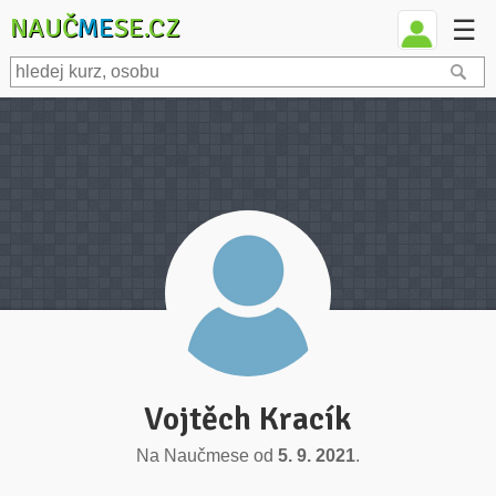
NAUČ
ME
SE.CZ
☰
Vojtěch Kracík
Na Naučmese od
5. 9. 2021
.