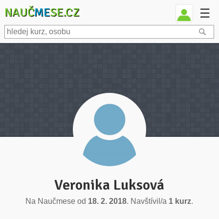
NAUČ
ME
SE.CZ
☰
Veronika Luksová
Na Naučmese od
18. 2. 2018
. Navštívil/a
1 kurz
.