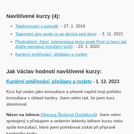
Navštívené kurzy (4):
Telefonování v pohodě
- 27. 1. 2016
Tajemství slov aneb co se skrývá pod slovy
- 3. 11. 2021
Přednášení, čtení, interpretace textu aneb Proč si herci tak
dobře pamatují množství textů
- 23. 1. 2022
Kariérní směřování, přešlapy a rozlety
Jak Václav hodnotí navštívené kurzy:
Kariérní směřování, přešlapy a rozlety
- 1. 12. 2023
Kurz byl veden jako konzultace a přesně naplnil moji potřebu
konzultace v oblasti kariéry. Jsem velmi rád, že jsem kurz
absolvoval.
Názor na lektora
(
Simona Šimková Dvořáková
): Jsem velmi
spokojený s přístupem a vedením lektorky během kurzu nebo
spíše konzultací, které jsem potřeboval získat při přípravě
kariérního kroku.