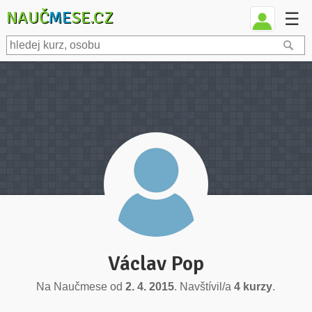
NAUČ
ME
SE.CZ
☰
Václav Pop
Na Naučmese od
2. 4. 2015
. Navštívil/a
4 kurzy
.