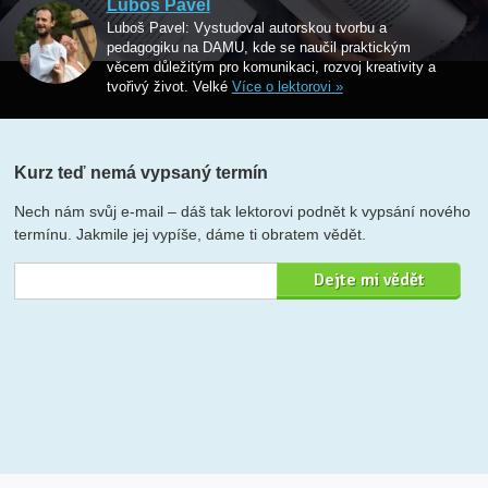
Luboš Pavel
Luboš Pavel: Vystudoval autorskou tvorbu a
pedagogiku na DAMU, kde se naučil praktickým
věcem důležitým pro komunikaci, rozvoj kreativity a
tvořivý život. Velké
Více o lektorovi »
Kurz teď nemá vypsaný termín
Nech nám svůj e-mail – dáš tak lektorovi podnět k vypsání nového
termínu. Jakmile jej vypíše, dáme ti obratem vědět.