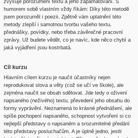
zvyšuje porozumění textu a jeho zapamatování. S
humorem sobě vlastním vždy říkám: Díky této metodě
jsem porozuměl i poezii. Zpětně vám uplatnění této
metody zlepší i samotnou tvorbu vašeho textu,
přednášky, povídky, nebo třeba závěrečné pracovní
zprávy. Už budete vědět, co je navíc, kde něco chybí a
jaká vyjádření jsou kostrbatá.
Cíl kurzu
Hlavním cílem kurzu je naučit účastníky nejen
reprodukovat slova a věty (což se učí ve škole), ale
zejména naučit se obsah sdělovat. Jde tedy o oživení
napsaného (neživého) textu, převedení jeho obsahu do
formy vyprávění. Neznamená to krásné přednášení, ale
spíše pochopení napsaného, schopnost vytvoření si co
nejlepší představy o napsaném a srozumitelné předání
této představy posluchačům. A je úplně jedno, jestli