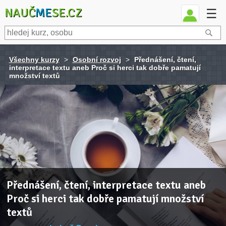
NAUČ
ME
SE.CZ
☰
Všechny kurzy
>
Osobní rozvoj
>
Přednášení, čtení,
interpretace textu aneb Proč si herci tak dobře pamatují
množství textů
Přednášení, čtení, interpretace textu aneb
Proč si herci tak dobře pamatují množství
textů