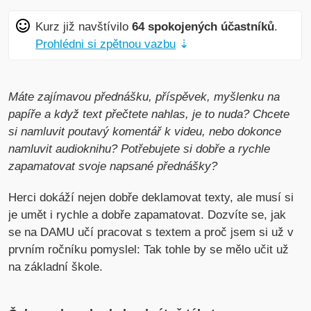
Kurz již navštívilo
64 spokojených účastníků
.
Prohlédni si zpětnou vazbu
⇣
Máte zajímavou přednášku, příspěvek, myšlenku na
papíře a když text přečtete nahlas, je to nuda?
Chcete
si namluvit poutavý komentář k videu, nebo dokonce
namluvit audioknihu?
Potřebujete si dobře a rychle
zapamatovat svoje napsané přednášky?
Herci dokáží nejen dobře deklamovat texty, ale musí si
je umět i rychle a dobře zapamatovat. Dozvíte se, jak
se na DAMU učí pracovat s textem a proč jsem si už v
prvním ročníku pomyslel: Tak tohle by se mělo učit už
na základní škole.