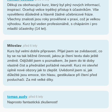
Děkuji za obohacující kurz, který byl plný nových informací,
inspirací. Oceňuji velice trpělivý přístup k účastníkům. Vše
vysvětleno důsledně a hlavně žádné učebnicové fráze.
Všechny znalosti jsou roky prověřené v praxi, což je velkou
výhodou. Kurz byl veden profesionálně, s chápáním i pro
mladší účastníky (14 let).
Miloslav
, před 6 lety
Kurs byl velmi dobře připraven. Přijel jsem se zvědavostí, co
by se na tak běžné činnosti, jakou je čtení textu dalo ještě
změnit. Odjížděl jsem s poznatkem, že jsem do té doby
vlastně číst a přednášet pořádně neuměl. Kurz mi otevřel
úplně nové obzory jak to zlepšit. Uvědomil jsem si, jak
důležité jsou emoce, tón hlasu, gestikulace při čtení před
posluchači. Za mě velké díky.
tomas audy
, před 6 lety
Naprosto fantastická zkušenost!