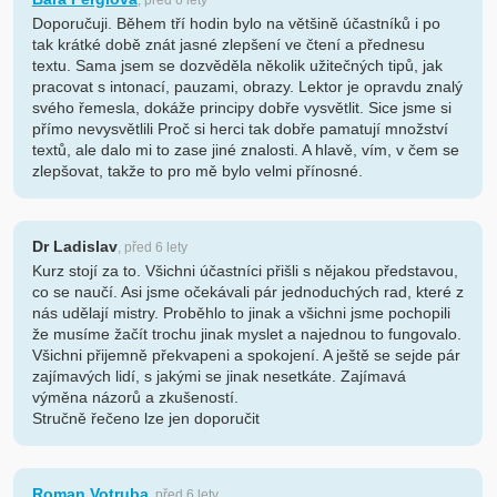
, před 6 lety
Doporučuji. Během tří hodin bylo na většině účastníků i po
tak krátké době znát jasné zlepšení ve čtení a přednesu
textu. Sama jsem se dozvěděla několik užitečných tipů, jak
pracovat s intonací, pauzami, obrazy. Lektor je opravdu znalý
svého řemesla, dokáže principy dobře vysvětlit. Sice jsme si
přímo nevysvětlili Proč si herci tak dobře pamatují množství
textů, ale dalo mi to zase jiné znalosti. A hlavě, vím, v čem se
zlepšovat, takže to pro mě bylo velmi přínosné.
Dr Ladislav
, před 6 lety
Kurz stojí za to. Všichni účastníci přišli s nějakou představou,
co se naučí. Asi jsme očekávali pár jednoduchých rad, které z
nás udělají mistry. Proběhlo to jinak a všichni jsme pochopili
že musíme žačít trochu jinak myslet a najednou to fungovalo.
Všichni přijemně překvapeni a spokojení. A ještě se sejde pár
zajímavých lidí, s jakými se jinak nesetkáte. Zajímavá
výměna názorů a zkušeností.
Stručně řečeno lze jen doporučit
Roman Votruba
, před 6 lety