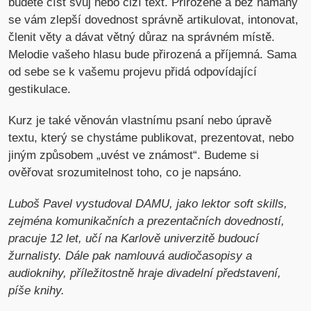
budete číst svůj nebo cizí text. Přirozeně a bez námahy
se vám zlepší dovednost správně artikulovat, intonovat,
členit věty a dávat větný důraz na správném místě.
Melodie vašeho hlasu bude přirozená a příjemná. Sama
od sebe se k vašemu projevu přidá odpovídající
gestikulace.
Kurz je také věnován vlastnímu psaní nebo úpravě
textu, který se chystáme publikovat, prezentovat, nebo
jiným způsobem „uvést ve známost“. Budeme si
ověřovat srozumitelnost toho, co je napsáno.
Luboš Pavel vystudoval DAMU, jako lektor soft skills,
zejména komunikačních a prezentačních dovedností,
pracuje 12 let, učí na Karlově univerzitě budoucí
žurnalisty. Dále pak namlouvá audiočasopisy a
audioknihy, příležitostně hraje divadelní představení,
píše knihy.