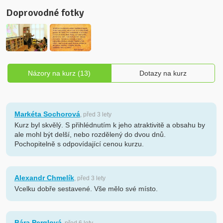
Doprovodné fotky
Názory na kurz (13)
Dotazy na kurz
Markéta Sochorová
, před 3 lety
Kurz byl skvělý. S přihlédnutím k jeho atraktivitě a obsahu by
ale mohl být delší, nebo rozdělený do dvou dnů.
Pochopitelně s odpovídající cenou kurzu.
Alexandr Chmelík
, před 3 lety
Vcelku dobře sestavené. Vše mělo své místo.
Bára Perglová