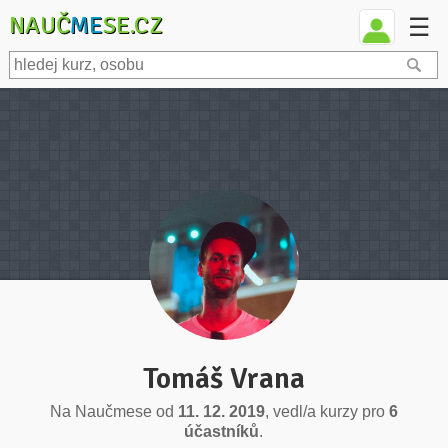
NAUČ
ME
SE.CZ
☰
Tomáš Vrana
Na Naučmese od
11. 12. 2019
, vedl/a kurzy pro
6
účastníků
.