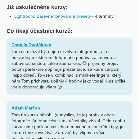
Již uskutečněné kurzy:
Lightroom: Barevné tónování a presety
- 4 termíny
Co říkají účastníci kurzů:
Daniela Dvořáková
Tom se ukázal být nejen skvělým fotografem, ale i
bezvadným lektorem! Informace podává zajímavou a
zábavnou cestou, takže žádná křeč 😊 příjemný projev
potom perfektně doplňuje prezentace, ze které čerpám
inspo doteď. To vše v kombinaci s miniketeringem, který
nám Tom přichystal uběhly 4 hodiny jako voda! Kurz určitě
vřele doporučuju všem 🙂
Adam Marčan
Tom na kurzu působil (a myslím, že je) profík v oboru
fotografie. Automaticky si tak účastníky získal. Celou dobu
kurzu jsme poslouchali jeho nenucené a konkrétní tipy, jak
kterou funkci využívá. Zároveň byl vtipný a vůči
účastníkům milý a pozorný.