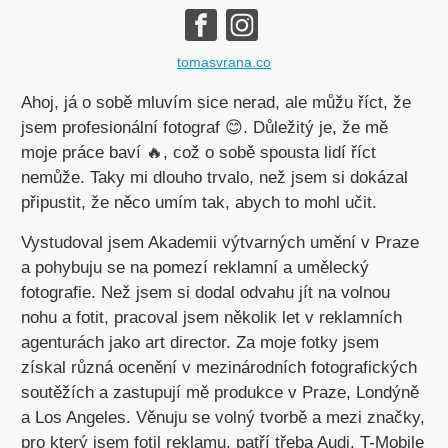
tomasvrana.co
Ahoj, já o sobě mluvím sice nerad, ale můžu říct, že
jsem profesionální fotograf 😊. Důležitý je, že mě
moje práce baví 🔥, což o sobě spousta lidí říct
nemůže. Taky mi dlouho trvalo, než jsem si dokázal
připustit, že něco umím tak, abych to mohl učit.
Vystudoval jsem Akademii výtvarných umění v Praze
a pohybuju se na pomezí reklamní a umělecký
fotografie. Než jsem si dodal odvahu jít na volnou
nohu a fotit, pracoval jsem několik let v reklamních
agenturách jako art director. Za moje fotky jsem
získal různá ocenění v mezinárodních fotografických
soutěžích a zastupují mě produkce v Praze, Londýně
a Los Angeles. Věnuju se volný tvorbě a mezi značky,
pro který jsem fotil reklamu, patří třeba Audi, T-Mobile