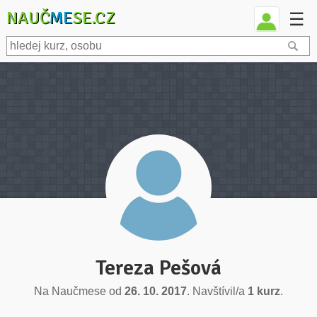
NAUČ
ME
SE.CZ
☰
Tereza Pešová
Na Naučmese od
26. 10. 2017
. Navštívil/a
1 kurz
.