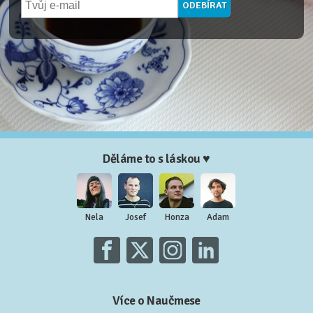
Děláme to s láskou ♥
Nela
Josef
Honza
Adam
Více o Naučmese