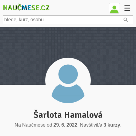
NAUČ
ME
SE.CZ
☰
Šarlota Hamalová
Na Naučmese od
29. 6. 2022
. Navštívil/a
3 kurzy
.