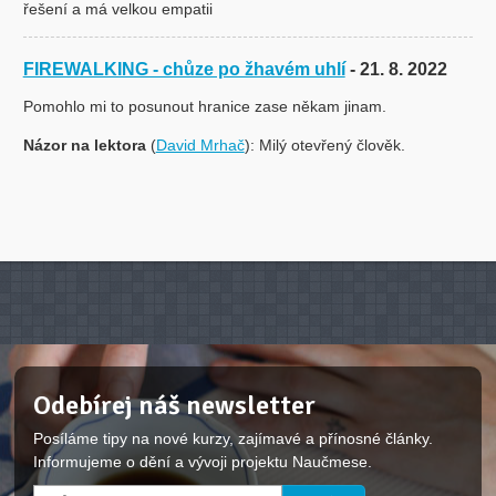
řešení a má velkou empatii
FIREWALKING - chůze po žhavém uhlí
- 21. 8. 2022
Pomohlo mi to posunout hranice zase někam jinam.
Názor na lektora
(
David Mrhač
): Milý otevřený člověk.
Odebírej náš newsletter
Posíláme tipy na nové kurzy, zajímavé a přínosné články.
Informujeme o dění a vývoji projektu Naučmese.