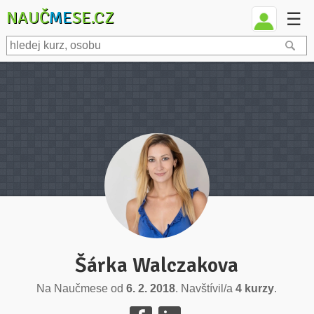
NAUČ
ME
SE.CZ
☰
Šárka Walczakova
Na Naučmese od
6. 2. 2018
. Navštívil/a
4 kurzy
.