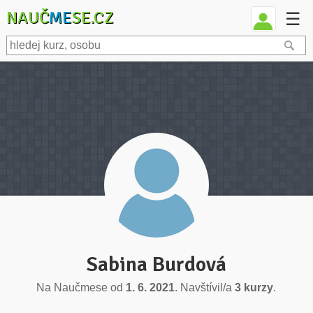
NAUČ
ME
SE.CZ
☰
Sabina Burdová
Na Naučmese od
1. 6. 2021
. Navštívil/a
3 kurzy
.