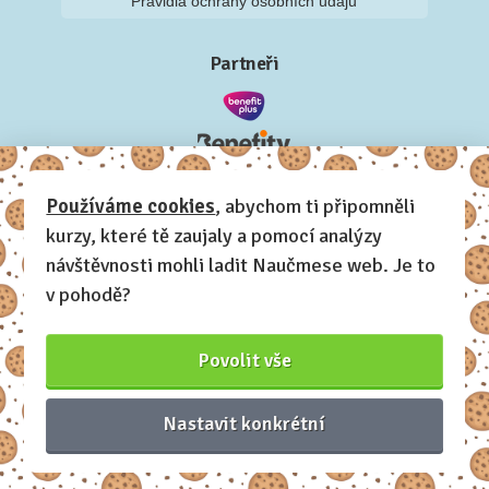
Pravidla ochrany osobních údajů
Partneři
Používáme cookies
, abychom ti připomněli
kurzy, které tě zaujaly a pomocí analýzy
návštěvnosti mohli ladit Naučmese web. Je to
v pohodě?
Povolit vše
Nastavit konkrétní
Naučmese, 2012-2026.
Sdílíme dovednosti, offline i online.