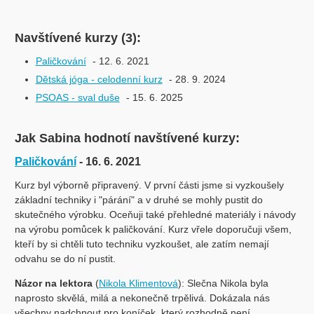
Navštívené kurzy (3):
Paličkování
- 12. 6. 2021
Dětská jóga - celodenní kurz
- 28. 9. 2024
PSOAS - sval duše
- 15. 6. 2025
Jak Sabina hodnotí navštívené kurzy:
Paličkování
- 16. 6. 2021
Kurz byl výborně připravený. V první části jsme si vyzkoušely
základní techniky i "párání" a v druhé se mohly pustit do
skutečného výrobku. Oceňuji také přehledné materiály i návody
na výrobu pomůcek k paličkování. Kurz vřele doporučuji všem,
kteří by si chtěli tuto techniku vyzkoušet, ale zatím nemají
odvahu se do ní pustit.
Názor na lektora
(
Nikola Klimentová
): Slečna Nikola byla
naprosto skvělá, milá a nekonečně trpělivá. Dokázala nás
všechny nadchnout pro koníček, který rozhodně není