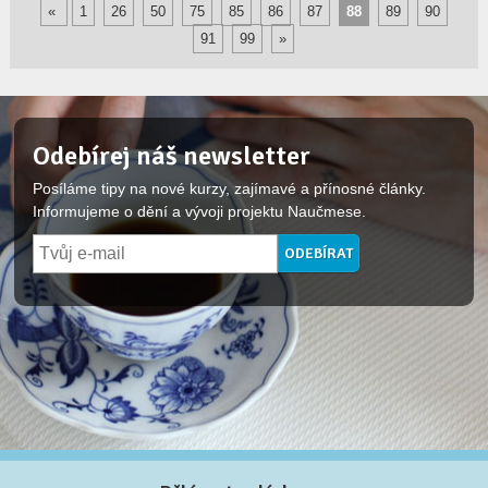
«
1
26
50
75
85
86
87
88
89
90
91
99
»
Odebírej náš newsletter
Posíláme tipy na nové kurzy, zajímavé a přínosné články.
Informujeme o dění a vývoji projektu Naučmese.