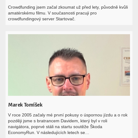
Crowdfunding jsem začal zkoumat už před lety, původně kvůli
amatérskému filmu. V současnosti pracuji pro
crowdfundingový server Startovač.
Marek Tomíšek
V roce 2005 začaly mé první pokusy o úspornou jízdu a o rok
později jsme s bratrancem Davidem, který byl v roli
navigátora, poprvé stáli na startu soutěže Škoda
EconomyRun. V následujících letech se…