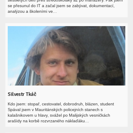
šestiletých dětí přes středoškoláky až po manažery. Pak jsem
se přesunul do IT a začal jsem se zabývat, dokumentací,
analýzou a školeními ve…
Silvestr Tkáč
Kdo jsem: stopař, cestovatel, dobrodruh, blázen, student
Spával jsem v Mauritánských policejních stanech s
kalašnikovem u hlavy, svážel po Malijských vesničkách
arašídy na korbě rozvrzaného náklaďáku…