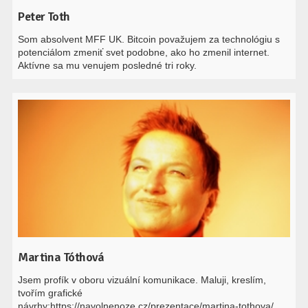
Peter Toth
Som absolvent MFF UK. Bitcoin považujem za technológiu s
potenciálom zmeniť svet podobne, ako ho zmenil internet.
Aktívne sa mu venujem posledné tri roky.
Martina Tóthová
Jsem profík v oboru vizuální komunikace. Maluji, kreslím,
tvořím grafické
návrhy:https://navolnenoze.cz/prezentace/martina-tothova/