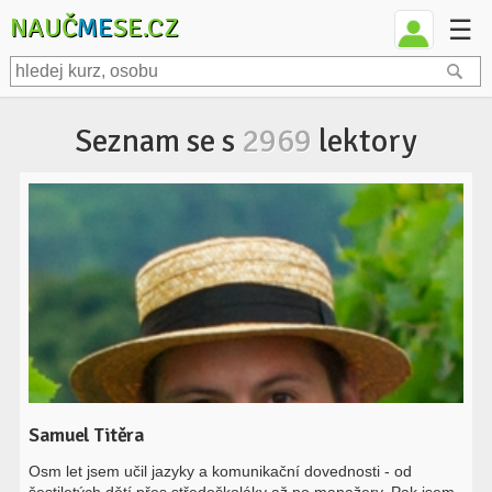
NAUČ
ME
SE.CZ
☰
Seznam se s
2969
lektory
Samuel Titěra
Osm let jsem učil jazyky a komunikační dovednosti - od