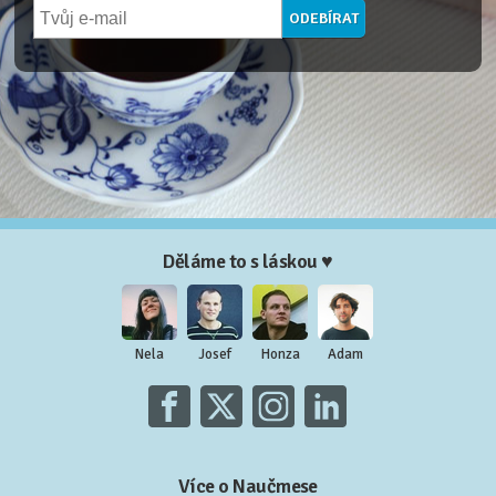
Děláme to s láskou ♥
Nela
Josef
Honza
Adam
Více o Naučmese