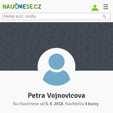
NAUČ
ME
SE.CZ
☰
Petra Vojnovicova
Na Naučmese od
5. 8. 2018
. Navštívil/a
4 kurzy
.