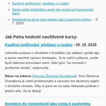
Kariérní směřování, přešlapy a rozlety
Sama sobě vizážistkou aneb jak vyzrát na francouzský
šarm
Dividendové akcie jako ideální zdroj pasivního příjmu
- 3.
7. 2019
Jak Petra hodnotí navštívené kurzy:
Kariérní směřování, přešlapy a rozlety
- 20. 10. 2018
Lektorka zustava s clovekem v kontaktu i po setkani, posila tipy
a sama navrhne upravu zivotopisu. Je to velmi uzitecne, urcite
bych takovou konzultaci vsem, kteri jsou "na rozcesti v
profesnim zivote", doporucila.
Názor na lektora
(
Simona Šimková Dvořáková
): Pani Simkova
Dvorakova je velmi profesionalni a zaroven ma skutecny zajem
o druheho cloveka. Diky ni jsem se na sebe dokazala podivat z
jineho uhlu. Za to dekuji.
Investice do nemovitostí jako cesta k pasivnímu