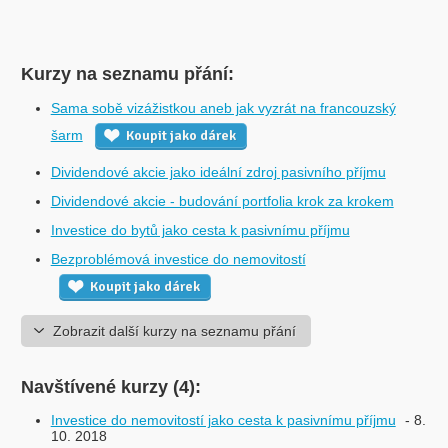
Kurzy na seznamu přání:
Sama sobě vizážistkou aneb jak vyzrát na francouzský
šarm
Koupit jako dárek
Dividendové akcie jako ideální zdroj pasivního příjmu
Dividendové akcie - budování portfolia krok za krokem
Investice do bytů jako cesta k pasivnímu příjmu
Bezproblémová investice do nemovitostí
Koupit jako dárek
Zobrazit další kurzy na seznamu přání
Navštívené kurzy (4):
Investice do nemovitostí jako cesta k pasivnímu příjmu
- 8.
10. 2018