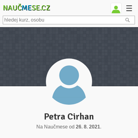
NAUČ
ME
SE.CZ
☰
Petra Cirhan
Na Naučmese od
26. 8. 2021
.