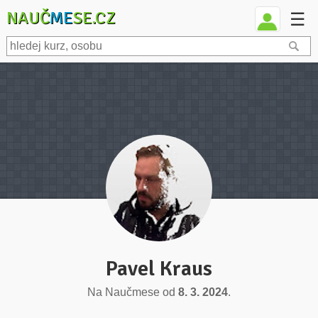
NAUČ
ME
SE.CZ
☰
Pavel Kraus
Na Naučmese od
8. 3. 2024
.