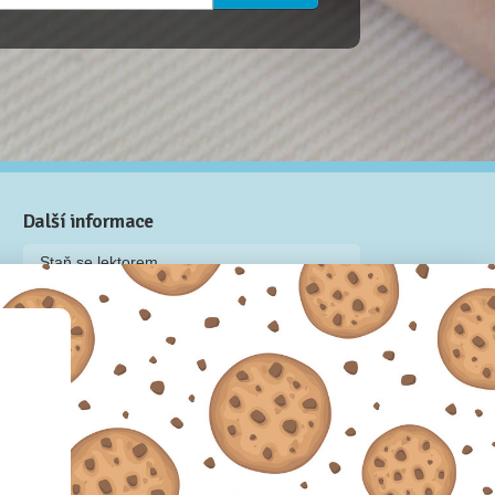
Další informace
Staň se lektorem
Video: Jak připravit kurz na Naučmese
Často kladené dotazy
Dárkové poukazy
Podmínky užívání
Obchodní podmínky
Zásady používání cookie souborů