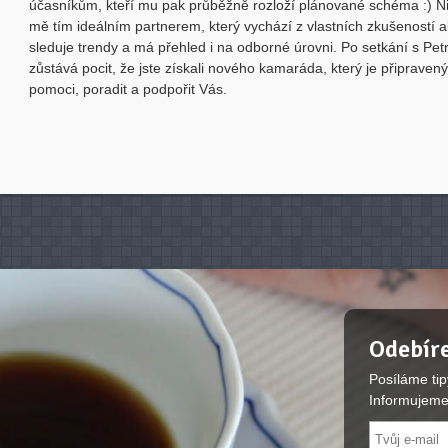
účasníkům, kteří mu pak průběžně rozloží plánované schéma :) N
mě tím ideálním partnerem, který vychází z vlastních zkušeností 
sleduje trendy a má přehled i na odborné úrovni. Po setkání s Pe
zůstává pocit, že jste získali nového kamaráda, který je připraven
pomoci, poradit a podpořit Vás.
Odebíre
Posíláme tip
Informujeme