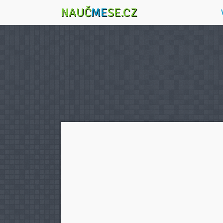
NAUČ
ME
SE.CZ