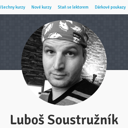
Všechny kurzy
Nové kurzy
Staň se lektorem
Dárkové poukazy
Luboš Soustružník