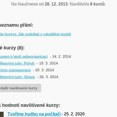
Na Naučmese od
28. 12. 2013
. Navštívil/a
8 kurzů
.
seznamu přání:
 byznys: Jak podnikat v rukodělné tvorbě
 kurzy (8):
sem k lepší sebeorganizaci
- 14. 2. 2014
tělesnými tuky: Pohyb
- 19. 3. 2014
í time management
- 20. 3. 2014
tělesnými tuky: Strava
- 26. 3. 2014
 další navštívené kurzy
 hodnotí navštívené kurzy:
Tvoříme hudbu na počítači
- 25. 2. 2020