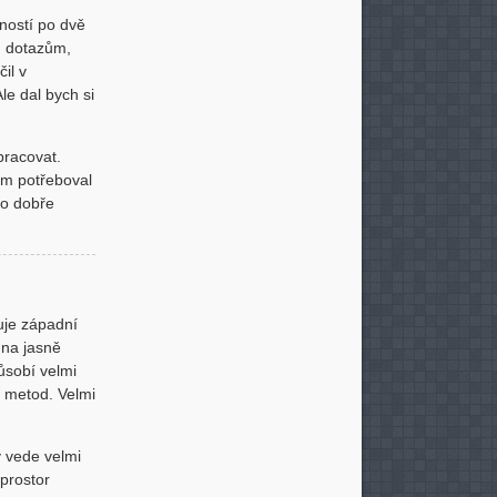
ností po dvě
m dotazům,
il v
le dal bych si
pracovat.
em potřeboval
lo dobře
huje západní
 na jasně
ůsobí velmi
h metod. Velmi
y vede velmi
prostor