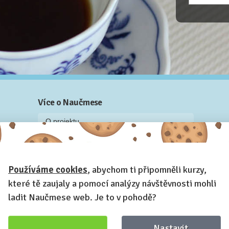
Více o Naučmese
O projektu
Blog: recenze z kurzů, rozhovory a články
Historky z kurzů
Používáme cookies
, abychom ti připomněli kurzy,
Příběh Naučmese
které tě zaujaly a pomocí analýzy návštěvnosti mohli
Naučmese festivaly
ladit Naučmese web. Je to v pohodě?
Náš systém pro vaši firmu
Prostory pro pořádání kurzů
Nastavit