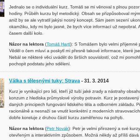
Jednalo se o individuální kurz. Tomáš se mi věnoval s plnou pozor
hodiny. Průběh kurzu byl metodický. Obsah se přizpůsoboval mý
aniž by se ale vytratil jakýsi nosný koncept. Sám jsem sezení ukonč
okamžiku, kdy mi bylo jasné, že bych více informací už nepobral. A
časem další kolo.
Názor na lektora
(
Tomáš Hartl
): S Tomášem bylo velmi příjemné 
Věděl o čem mluví a poskytl mi přesně takové informace, které js
Nebál se některé věci uvádět do širších souvislostí, což mi pomoh
pochopit podstatu jeho sdělení.
Válka s tělesnými tuky: Strava
- 31. 3. 2014
Kurz je vynikající pro lidi, kteří již tuší jaké zrady a nástrahy obsa
konzum z hlediska průmyslové výroby potravin. Kurz je postavený
daných principech fungování lidského těla a odborném základu. P
racionálně a nesnaží se vnutit konkrétní z moderních stravovacíc
dobře koreluje z druhou částí kurzu zaměřenou na pohyb.
Názor na lektora
(
Petr Novák
): Petr je velmi přirozený a své kurz
otevřeným a interaktivním způsobem. Možná někdy až příliš dává 