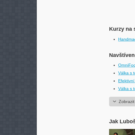
Kurzy na 
Handmade
Navštívené
OmniFocu
Válka s 
Efektivn
Válka s 
Zobrazit
Jak Luboš