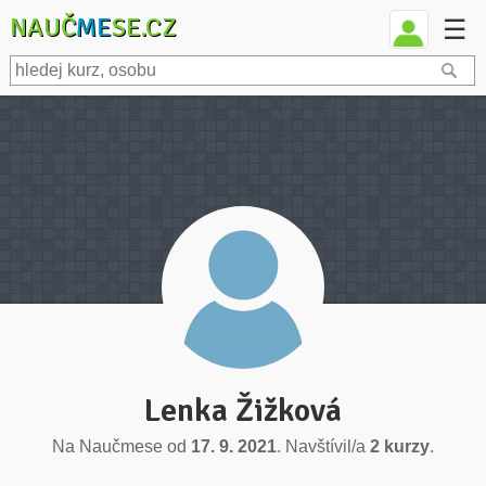
NAUČ
ME
SE.CZ
☰
Lenka Žižková
Na Naučmese od
17. 9. 2021
. Navštívil/a
2 kurzy
.