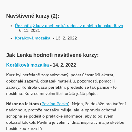
Navštívené kurzy (2):
Řezbářský kurz aneb Velká radost z malého kousku dřeva
- 6. 11. 2021
Korálková mozaika
- 13. 2. 2022
Jak Lenka hodnotí navštívené kurzy:
Korálková mozaika
- 14. 2. 2022
Kurz byl perfektně zorganizovaný, počet účastníků akorát,
dokonalé zázemí, dostatek materiálu, pozornosti, pomoci i
zábavy. Kontrola času perfektní, předešlo se tak panice - to
nestihnu. Kurz se mi velmi líbil, určitě ještě přijdu.
Názor na lektora
(
Pavlína Pecko
): Nejen, že dokáže pro tvoření
nadchnout, protože mozaiku miluje, ale je opravdu ochotná i
schopná se podělit o praktické informace, aby to po svém
dokázal kdokoli. Pavlína je velmi vlídná, inspirativní a je skvělou
hostitelkou kurzistů.