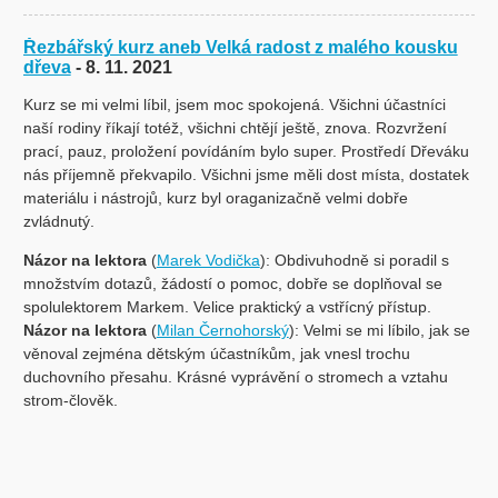
Řezbářský kurz aneb Velká radost z malého kousku
dřeva
- 8. 11. 2021
Kurz se mi velmi líbil, jsem moc spokojená. Všichni účastníci
naší rodiny říkají totéž, všichni chtějí ještě, znova. Rozvržení
prací, pauz, proložení povídáním bylo super. Prostředí Dřeváku
nás příjemně překvapilo. Všichni jsme měli dost místa, dostatek
materiálu i nástrojů, kurz byl oraganizačně velmi dobře
zvládnutý.
Názor na lektora
(
Marek Vodička
): Obdivuhodně si poradil s
množstvím dotazů, žádostí o pomoc, dobře se doplňoval se
spolulektorem Markem. Velice praktický a vstřícný přístup.
Názor na lektora
(
Milan Černohorský
): Velmi se mi líbilo, jak se
věnoval zejména dětským účastníkům, jak vnesl trochu
duchovního přesahu. Krásné vyprávění o stromech a vztahu
strom-člověk.